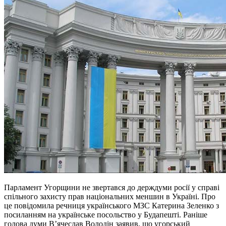
Парламент Угорщини не звертався до держдуми росії у справі
спільного захисту прав національних меншин в Україні. Про
це повідомила речниця українського МЗС Катерина Зеленко з
посиланням на українське посольство у Будапешті. Раніше
голова думи В’ячеслав Володін заявив, що угорський