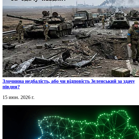
​Злочинна недбалість, або чи відповість Зеленський за здачу
півдня?
15 июн. 2026 г.