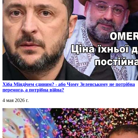
​Хіба Міндічем єдиним? - або Чому Зеленському не потрібна
перемога, а потрібна війна?
4 мая 2026 г.