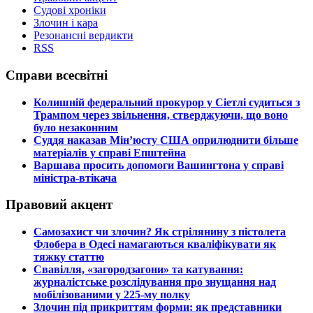
Судові хроніки
Злочин і кара
Резонансні вердикти
RSS
Справи всесвітні
​Колишній федеральний прокурор у Сіетлі судиться з
Трампом через звільнення, стверджуючи, що воно
було незаконним
​Суддя наказав Мін’юсту США оприлюднити більше
матеріалів у справі Епштейна
​Варшава просить допомоги Вашингтона у справі
міністра-втікача
Правовий акцент
​Самозахист чи злочин? Як стрілянину з пістолета
Флобера в Одесі намагаються кваліфікувати як
тяжку статтю
​Свавілля, «загородзагони» та катування:
журналістське розслідування про знущання над
мобілізованими у 225-му полку
​Злочин під прикриттям форми: як представники