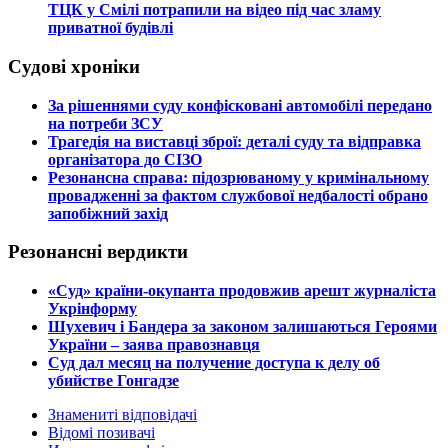
ТЦК у Смілі потрапили на відео під час зламу
приватної будівлі
Судові хроніки
​За рішеннями суду конфісковані автомобілі передано
на потреби ЗСУ
​Трагедія на виставці зброї: деталі суду та відправка
організатора до СІЗО
​Резонансна справа: підозрюваному у кримінальному
провадженні за фактом службової недбалості обрано
запобіжний захід
Резонансні вердикти
​«Суд» країни-окупанта продовжив арешт журналіста
Укрінформу
Шухевич і Бандера за законом залишаються Героями
України – заява правознавця
Суд дал месяц на получение доступа к делу об
убийстве Гонгадзе
Знамениті відповідачі
Відомі позивачі