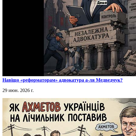
​Навіщо «реформаторам» адвокатура а-ля Медведчук?
29 июн. 2026 г.