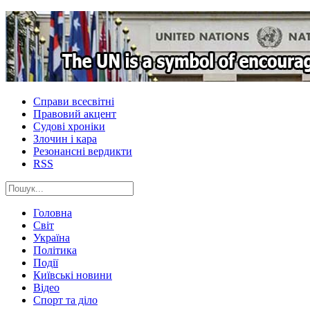
Справи всесвітні
Правовий акцент
Судові хроніки
Злочин і кара
Резонансні вердикти
RSS
Головна
Світ
Україна
Політика
Події
Київські новини
Відео
Спорт та діло