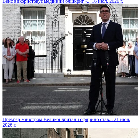
​Венс використовує медійний бліцкриг -...
16 июл. 2026 г.
​Прем’єр-міністром Великої Британії офіційно став...
21 июл.
2026 г.