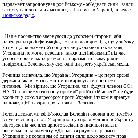
парламент запропонував російському «об’єднати сили» задля
захисту національних менших, які живуть в Україні, передає
Польське радіо
.
«Наше посольство звернулося до угорської сторони, аби
перевірити цю інформацію, і отримало відповідь, що у зв’язку
з тим, що парламент Угорщини не ухвалював таких заяв,
Угорщина не могла передати також цієї інформації під час
угорсько-російських розмов на парламентському рівні», -
повідомила Зеленко, яку сьогодні цитують українські медіа.
Речниця зазначила, що Україна і Угорщина – це партнерські
держави, які в змозі самостійно вирішувати проблемні
питання. «Ми віримо, що Угорщина, яка, будучи членом ЄС і
НАТО, підтримуючи нас у протидії російській агресії, не буде
входити у союз з агресором проти України і також відреагує
на появу цієї інформації», - заявила Зеленко.
Голова держдуми рф В’ячеслав Володін говорив про начебто
існуючу співпрацю з Угорщиною у справі меншин в Україні у
вівторок під час пленарного засідання нижньої палати
російського парламенту. «До нас звернувся парламент
Угорщини з проханням об’єднати сили щодо захисту прав