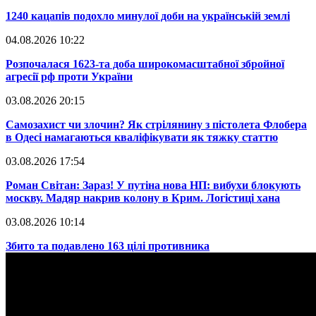
​1240 кацапів подохло минулої доби на українській землі
04.08.2026 10:22
​Розпочалася 1623-та доба широкомасштабної збройної
агресії рф проти України
03.08.2026 20:15
​Самозахист чи злочин? Як стрілянину з пістолета Флобера
в Одесі намагаються кваліфікувати як тяжку статтю
03.08.2026 17:54
​Роман Світан: Зараз! У путіна нова НП: вибухи блокують
москву. Мадяр накрив колону в Крим. Логістиці хана
03.08.2026 10:14
​Збито та подавлено 163 цілі противника