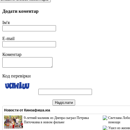
Додати коментар
Ім'я
E-mail
Коментар
Код перевірки
Надіслати
Новости от
Киноафиша.юа
9-летний мальчик из Днепра сыграл Петрика
Светлана Лобо
Пяточкина в новом фильме
помощи
Ушел из жизни