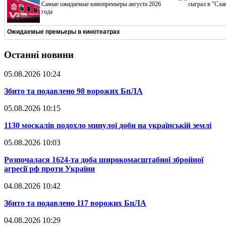
Cамые ожидаемые кинопремьеры августа 2026
сыграл в "Сла
года
Ожидаемые премьеры в кинотеатрах
Останні новини
05.08.2026 10:24
​Збито та подавлено 98 ворожих БпЛА
05.08.2026 10:15
​1130 москалів подохло минулої доби на українській землі
05.08.2026 10:03
​Розпочалася 1624-та доба широкомасштабної збройної
агресії рф проти України
04.08.2026 10:42
​Збито та подавлено 117 ворожих БпЛА
04.08.2026 10:29