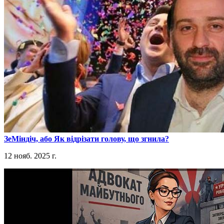
​ЗеМіндіч, або Як відрізати голову, що згнила?
12 нояб. 2025 г.