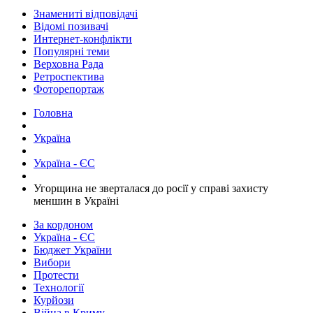
Знамениті відповідачі
Відомі позивачі
Интернет-конфлікти
Популярні теми
Верховна Рада
Ретроспектива
Фоторепортаж
Головна
Україна
Україна - ЄС
​Угорщина не зверталася до росії у справі захисту
меншин в Україні
За кордоном
Україна - ЄС
Бюджет України
Вибори
Протести
Технології
Курйози
Війна в Криму