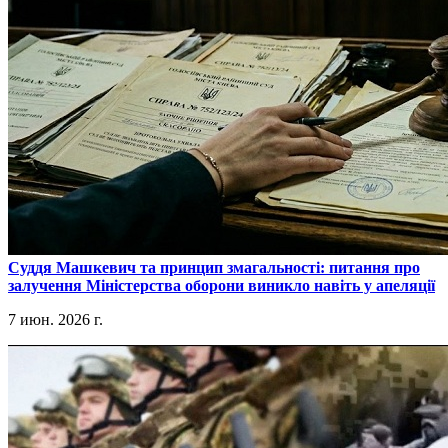
​Суддя Машкевич та принцип змагальності: питання про
залучення Міністерства оборони виникло навіть у апеляції
7 июн. 2026 г.