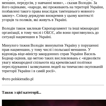
меншин, передусім, у навчанні мови», - сказав Володін. За
його оцінками, «народи, які проживають на території України,
позбавлені такого права внаслідок тамтешнього мовного
закону». Спікер держдуми виокремив у цьому контексті
угорців та поляків, які живуть в Україні.
Володін також закликав Європарламент та інші міжнародні
організації, в тому числі і ОБСЄ, аби вони приглянулись до
ситуації нацменшин в Україні.
Минулого тижня Володін звинуватив Україну у порушенні
прав нацменшин, у тому числі і польської меншини. У
відповідь віце-міністр закордонних справ України Василь
Боднар оцінив, що метою таких висловлювань є «відволікти
увагу міжнародної спільноти від кремлівської політики
переслідування і залякування людей на тимчасово окупованій
території України і в самій росії».
Фото polskieradio.pl
Також з цієї категорії...