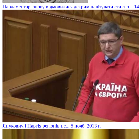
Парламентарі знову відмовилися декриміналізувати статтю...
14
Янукович і Партія регіонів не...
5 нояб. 2013 г.