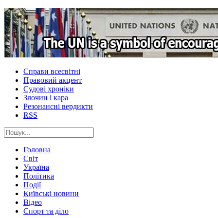
Справи всесвітні
Правовий акцент
Судові хроніки
Злочин і кара
Резонансні вердикти
RSS
Головна
Світ
Україна
Політика
Події
Київські новини
Відео
Спорт та діло