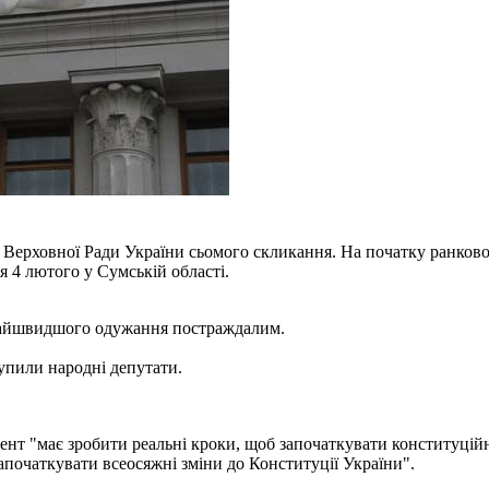
сії Верховної Ради України сьомого скликання. На початку ранк
ся 4 лютого у Сумській області.
найшвидшого одужання постраждалим.
упили народні депутати.
нт "має зробити реальні кроки, щоб започаткувати конституційн
апочаткувати всеосяжні зміни до Конституції України".