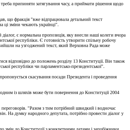
 треба припиняти затягування часу, а приймати рішення щодо
ав, що фракція "вже відпрацювала детальний текст
а ці зміни чекають українці".
діалог, є нормальна пропозиція, яку внесли наші колеги вчора
тської республіки. Є готовність утворити спільну робочу
і вийшли на узгоджений текст, який Верховна Рада може
ися відповідно до положень розділу 13 Конституції. Він також
ської республіки чи парламентсько-президентської".
, пропонується скасування посади Президента і проведення
 одним із шляхів може бути повернення до Конституції 2004
 переговорів. "Разом з тим потрібний швидкий і водночас
ін. На думку народного депутата, потрібно провести діалог у
до змін до Конституції з конкретними датами і запобіжники,