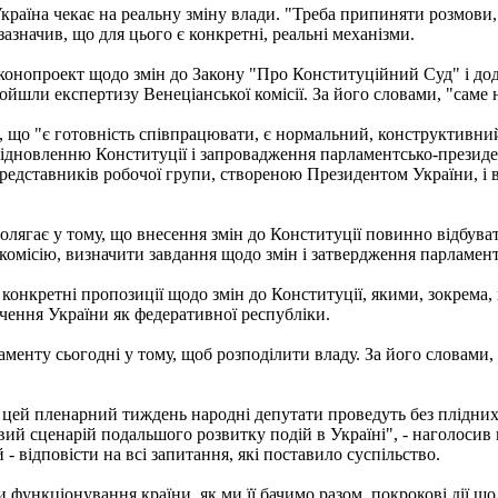
країна чекає на реальну зміну влади. "Треба припиняти розмови,
зазначив, що для цього є конкретні, реальні механізми.
онопроект щодо змін до Закону "Про Конституційний Суд" і дод
йшли експертизу Венеціанської комісії. За його словами, "саме н
 що "є готовність співпрацювати, є нормальний, конструктивний 
відновленню Конституції і запровадження парламентсько-президен
 представників робочої групи, створеною Президентом України, 
лягає у тому, що внесення змін до Конституції повинно відбуват
комісію, визначити завдання щодо змін і затвердження парламент
конкретні пропозиції щодо змін до Конституції, якими, зокрема
ення України як федеративної республіки.
менту сьогодні у тому, щоб розподілити владу. За його словами,
 цей пленарний тиждень народні депутати проведуть без плідних
й сценарій подальшого розвитку подій в Україні", - наголосив в
- відповісти на всі запитання, які поставило суспільство.
функціонування країни, як ми її бачимо разом, покрокові дії що