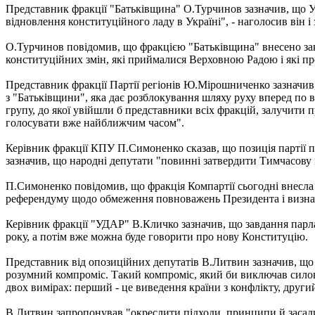
Представник фракції "Батьківщина" О.Турчинов зазначив, що У
відновлення конституційного ладу в Україні", - наголосив він і 
О.Турчинов повідомив, що фракцією "Батьківщина" внесено зак
конституційних змін, які приймалися Верховною Радою і які про
Представник фракції Партії регіонів Ю.Мірошниченко зазначив,
з "Батьківщини", яка дає розблокування шляху руху вперед по 
групу, до якої увійшли б представники всіх фракцій, залучити
голосувати вже найближчим часом".
Керівник фракції КПУ П.Симоненко сказав, що позиція партії по
зазначив, що народні депутати "повинні затвердити Тимчасову 
П.Симоненко повідомив, що фракція Компартії сьогодні внесла 
референдуму щодо обмеження повноважень Президента і визнач
Керівник фракції "УДАР" В.Кличко зазначив, що завдання парла
року, а потім вже можна буде говорити про нову Конституцію.
Представник від опозиційних депутатів В.Литвин зазначив, що
розумний компроміс. Такий компроміс, який би виключав силови
двох вимірах: перший - це виведення країни з конфлікту, другий 
В.Литвин запропонував "окреслити підходи, принципи й засади 