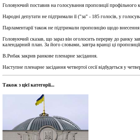
Головуючий поставив на голосування пропозиції профільного ко
Народні депутати не підтримали її ("за" - 185 голосів, у голосув
Парламентарії також не підтримали пропозицію щодо внесення зм
Головуючий сказав, що зараз він оголосить перерву до ранку за
календарний план. За його словами, завтра вранці ці пропозиції
В.Рибак закрив ранкове пленарне засідання.
Наступне пленарне засідання четвертої сесії відбудеться у чет
Також з цієї категорії...