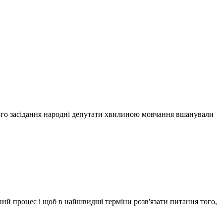
ового засідання народні депутати хвилиною мовчання вшанували
ий процес і щоб в найшвидші терміни розв'язати питання того,