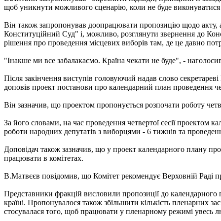
щоб уникнути можливого сценарію, коли не буде виконуватися
Він також запропонував доопрацювати пропозицію щодо акту, а
Конституційний Суд" і, можливо, розглянути звернення до Конс
рішення про проведення місцевих виборів там, де це давно потр
"Інакше ми все забалакаємо. Країна чекати не буде", - наголос
Після закінчення виступів головуючий надав слово секретареві 
доповів проект постанови про календарний план проведення чет
Він зазначив, що проектом пропонується розпочати роботу четве
За його словами, на час проведення четвертої сесії проектом кал
роботи народних депутатів з виборцями - 6 тижнів та проведен
Доповідач також зазначив, що у проект календарного плану про
працювати в комітетах.
В.Матвєєв повідомив, що Комітет рекомендує Верховній Раді пр
Представники фракцій висловили пропозиції до календарного 
країні. Пропонувалося також збільшити кількість пленарних зас
стосувалася того, щоб працювати у пленарному режимі увесь л