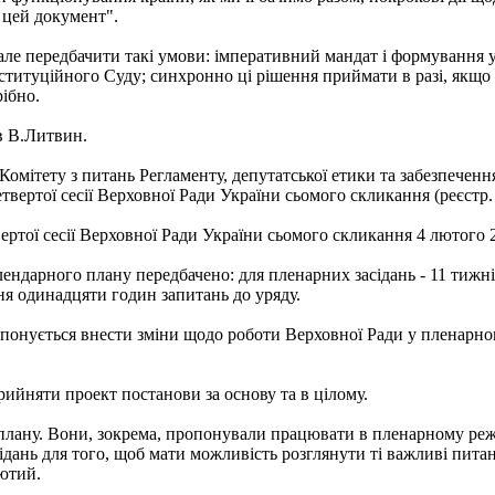
 цей документ".
ле передбачити такі умови: імперативний мандат і формування 
титуційного Суду; синхронно ці рішення приймати в разі, якщо 
ібно.
ив В.Литвин.
Комітету з питань Регламенту, депутатської етики та забезпечен
вертої сесії Верховної Ради України сьомого скликання (реєстр.
ртої сесії Верховної Ради України сьомого скликання 4 лютого 20
ендарного плану передбачено: для пленарних засідань - 11 тижнів,
ня одинадцяти годин запитань до уряду.
понується внести зміни щодо роботи Верховної Ради у пленарному
ийняти проект постанови за основу та в цілому.
плану. Вони, зокрема, пропонували працювати в пленарному реж
ідань для того, щоб мати можливість розглянути ті важливі пита
ютий.