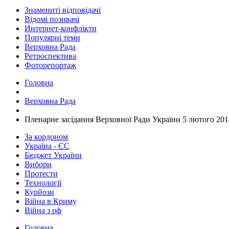
Знамениті відповідачі
Відомі позивачі
Интернет-конфлікти
Популярні теми
Верховна Рада
Ретроспектива
Фоторепортаж
Головна
Верховна Рада
Пленарне засідання Верховної Ради України 5 лютого 201
За кордоном
Україна - ЄС
Бюджет України
Вибори
Протести
Технології
Курйози
Війна в Криму
Війна з рф
Головна