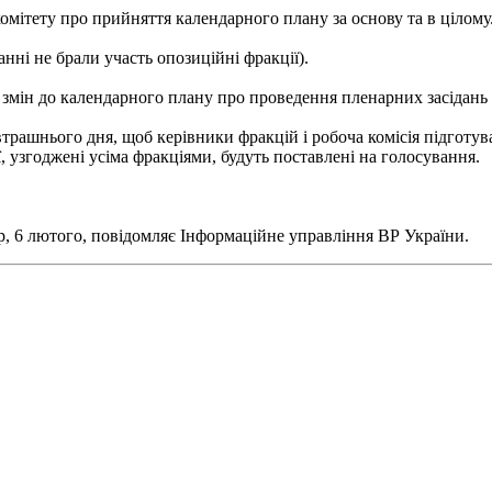
мітету про прийняття календарного плану за основу та в цілому
анні не брали участь опозиційні фракції).
ін до календарного плану про проведення пленарних засідань у п
втрашнього дня, щоб керівники фракцій і робоча комісія підготу
, узгоджені усіма фракціями, будуть поставлені на голосування.
вер, 6 лютого, повідомляє Інформаційне управління ВР України.