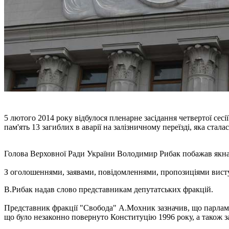
5 лютого 2014 року відбулося пленарне засідання четвертої се
пам'ять 13 загиблих в аварії на залізничному переїзді, яка стала
Голова Верховної Ради України Володимир Рибак побажав як
З оголошеннями, заявами, повідомленнями, пропозиціями вист
В.Рибак надав слово представникам депутатських фракцій.
Представник фракції "Свобода" А.Мохник зазначив, що парламе
що було незаконно повернуто Конституцію 1996 року, а також з