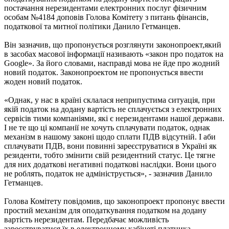
постачання нерезидентами електронних послуг фізичним
особам №4184 доповів Голова Комітету з питань фінансів,
податкової та митної політики Данило Гетманцев.
Він зазначив, що пропонується розглянути законопроект,який
в засобах масової інформації називають «закон про податок на
Google». За його словами, насправді мова не йде про жодний
новий податок. Законопроектом не пропонується ввести
жоден новий податок.
«Однак, у нас в країні склалася неприпустима ситуація, при
якій податок на додану вартість не сплачується з електронних
сервісів тими компаніями, які є нерезидентами нашої держави.
І не те що ці компанії не хочуть сплачувати податок, однак
механізм в нашому законі щодо сплати ПДВ відсутній. І аби
сплачувати ПДВ, вони повинні зареєструватися в Україні як
резиденти, тобто змінити свій резидентний статус. Це тягне
для них додаткові негативні податкові наслідки. Вони цього
не роблять, податок не адмініструється», - зазначив Данило
Гетманцев.
Голова Комітету повідомив, що законопроект пропонує ввести
простий механізм для оподаткування податком на додану
вартість нерезидентам. Передбачає можливість
зареєструватися їх в електронному кабінеті платника