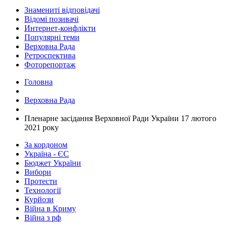
Знамениті відповідачі
Відомі позивачі
Интернет-конфлікти
Популярні теми
Верховна Рада
Ретроспектива
Фоторепортаж
Головна
Верховна Рада
​Пленарне засідання Верховної Ради України 17 лютого
2021 року
За кордоном
Україна - ЄС
Бюджет України
Вибори
Протести
Технології
Курйози
Війна в Криму
Війна з рф