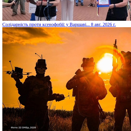
​Солідарність проти ксенофобії: у Варшаві...
8 авг. 2026 г.