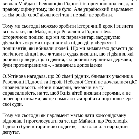
визнав Майдан і Революцію Гідності історичною подією, дав
правову оцінку тому, що це було. Але український парламент
за сім років своєї діяльності так і не зміг це зробити.
Тому ми сьогодні можемо зробити історичний крок і визнати
все ж таки, що Майдан, що Революція Гідності була
історичною подією, що ми як парламентарі засуджуємо
діяльність окремих працівників підрозділу «Беркут» і
поліціантів, які вбивали людей. Що ми вимагаємо довести до
логічного кінця і все ж таки в судах визнати, що ті діяння, які
робили ці люди, що ті діяння, які робили керівники держави,
були протиправними», - зазначила доповідачка.
О.Устінова нагадала, що 20 сімей рідних, близьких учасників
Революції Гідності та Героїв Небесної Сотні не дочекалися цієї
справедливості. «Вони померли, чекаючи на ту
справедливість, на те, щоб їхніх дітей визнали героями, а не
переворотниками, як це намагаються зробити портнови через
свої суди.
Тому ми сьогодні як парламент маємо дати консолідовану
відповідь і проголосувати за те, що Майдан, що Революція
Гідності були історичною подією», – наголосила народний
депутат.