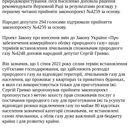
природокористування Леся Василенко доповіла рішення
рекомендувати Верховній Раді за результатами розгляду у
першому читанні прийняти законопроект №4259 за основу.
Народні депутати 294 голосами підтримали прийняття
законопроекту №4259 за основу.
Проект Закону про внесення змін до Закону України «Про
забезпечення комерційного обліку природного газу» щодо
термінів встановлення лічильників споживачам природного
газу №4248 доповів народний депутат Сергій Гривко.
Він зазначив, що 1 січня 2021 року сплив термін встановлення
суб'єктами господарювання, що здійснюють розподіл
природного газу на відповідні території, лічильників газу для
населення, що проживає у квартирах та приватних будинках,
в яких газ використовується тільки для приготування їжі.
Сергій Гривко запропонував прийняти законопроект
пропонується з метою захисту прав споживачів послуг з
постачання природного газу для приготування їжі та усунути
відповідні ризики відключення газу по майже 80 відсотках
населення зазначеної категорії споживачів, не встановлені
газові лічильники, а облік газу дуже важливий для бюджету
країни і для розвитку країни.