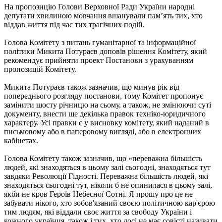
На пропозицію Голови Верховної Ради України народні
депутати хвилиною мовчання вшанували пам’ять тих, хто
віддав життя під час тих трагічних подій.
Голова Комітету з питань гуманітарної та інформаційної
політики Микита Потураєв доповів рішення Комітету, який
рекомендує прийняти проект Постанови з урахуванням
пропозицій Комітету.
Микита Потураєв також зазначив, що минув рік від
попереднього розгляду постанови, тому Комітет пропонує
замінити шосту річницю на сьому, а також, не змінюючи суті
документу, внести ще декілька правок техніко-юридичного
характеру. Усі правки є у висновку комітету, який наданий в
письмовому або в паперовому вигляді, або в електронних
кабінетах.
Голова Комітету також зазначив, що «переважна більшість
людей, які знаходяться в цьому залі сьогодні, знаходяться тут
завдяки Революції Гідності. Переважна більшість людей, які
знаходяться сьогодні тут, ніколи б не опинилася в цьому залі,
якби не кров Героїв Небесної Сотні. Я прошу про це не
забувати нікого, хто зобов'язаний своєю політичною кар'єрою
тим людям, які віддали своє життя за свободу України і
кожного українця, також і тих, хто досі не має совісті називати