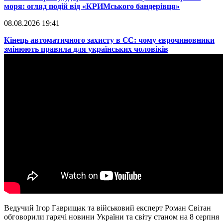
моря: огляд подій від «КРИМського бандерівця»
08.08.2026 19:41
​Кінець автоматичного захисту в ЄС: чому єврочиновники
змінюють правила для українських чоловіків
Ведучий Ігор Гаврищак та військовий експерт Роман Світан
обговорили гарячі новини України та світу станом на 8 серпня