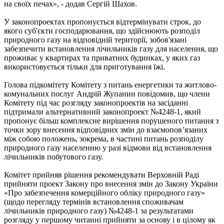
на своїх печах», - додав Сергій Шахов.
У законопроектах пропонується відтермінувати строк, до
якого суб'єкти господарювання, що здійснюють розподіл
природного газу на відповідній території, зобов'язані
забезпечити встановлення лічильників газу для населення, що
проживає у квартирах та приватних будинках, у яких газ
використовується тільки для приготування їжі.
Голова підкомітету Комітету з питань енергетики та житлово-
комунальних послуг Андрій Жупанин повідомив, що члени
Комітету під час розгляду законопроектів на засіданні
підтримали альтернативний законопроект №4248-1, який
пропонує більш комплексне вирішення порушеного питання з
точки зору внесення відповідних змін до взаємопов’язаних
між собою положень, зокрема, в частині питань розподілу
природного газу населенню у разі відмови від встановлення
лічильників побутового газу.
Комітет прийняв рішення рекомендувати Верховній Раді
прийняти проект Закону про внесення змін до Закону України
«Про забезпечення комерційного обліку природного газу»
(щодо перегляду термінів встановлення споживачам
лічильників природного газу) №4248-1 за результатами
розгляду у першому читанні прийняти за основу і в цілому як