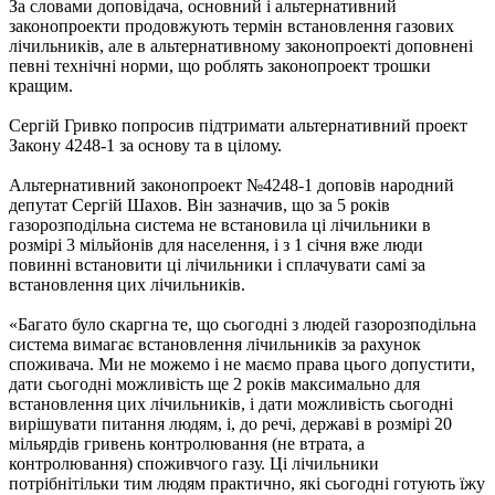
За словами доповідача, основний і альтернативний
законопроекти продовжують термін встановлення газових
лічильників, але в альтернативному законопроекті доповнені
певні технічні норми, що роблять законопроект трошки
кращим.
Сергій Гривко попросив підтримати альтернативний проект
Закону 4248-1 за основу та в цілому.
Альтернативний законопроект №4248-1 доповів народний
депутат Сергій Шахов. Він зазначив, що за 5 років
газорозподільна система не встановила ці лічильники в
розмірі 3 мільйонів для населення, і з 1 січня вже люди
повинні встановити ці лічильники і сплачувати самі за
встановлення цих лічильників.
«Багато було скаргна те, що сьогодні з людей газорозподільна
система вимагає встановлення лічильників за рахунок
споживача. Ми не можемо і не маємо права цього допустити,
дати сьогодні можливість ще 2 років максимально для
встановлення цих лічильників, і дати можливість сьогодні
вирішувати питання людям, і, до речі, державі в розмірі 20
мільярдів гривень контролювання (не втрата, а
контролювання) споживчого газу. Ці лічильники
потрібнітільки тим людям практично, які сьогодні готують їжу