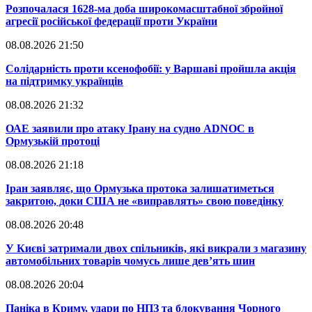
​Розпочалася 1628-ма доба широкомасштабної збройної
агресії російської федерації проти України
08.08.2026 21:50
​Солідарність проти ксенофобії: у Варшаві пройшла акція
на підтримку українців
08.08.2026 21:32
​ОАЕ заявили про атаку Ірану на судно ADNOC в
Ормузькій протоці
08.08.2026 21:18
​Іран заявляє, що Ормузька протока залишатиметься
закритою, доки США не «виправлять» свою поведінку
08.08.2026 20:48
​У Києві затримали двох спільників, які викрали з магазину
автомобільних товарів чомусь лише дев’ять шин
08.08.2026 20:04
Паніка в Криму, удари по НПЗ та блокування Чорного