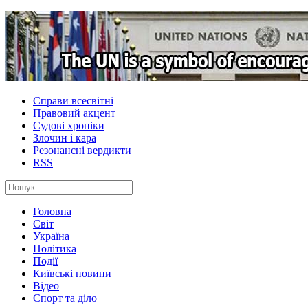
Справи всесвітні
Правовий акцент
Судові хроніки
Злочин і кара
Резонансні вердикти
RSS
Головна
Світ
Україна
Політика
Події
Київські новини
Відео
Спорт та діло