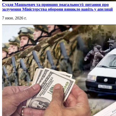
​Суддя Машкевич та принцип змагальності: питання про
залучення Міністерства оборони виникло навіть у апеляції
7 июн. 2026 г.