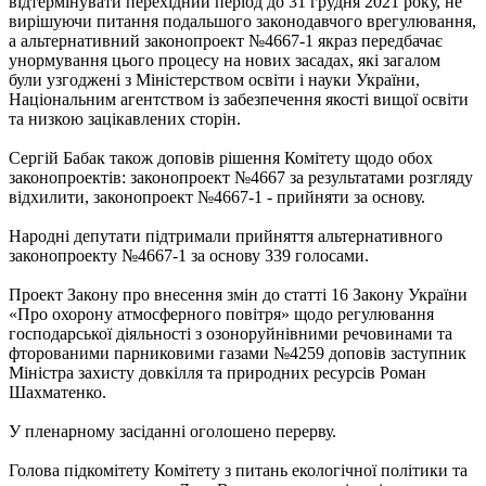
відтермінувати перехідний період до 31 грудня 2021 року, не
вирішуючи питання подальшого законодавчого врегулювання,
а альтернативний законопроект №4667-1 якраз передбачає
унормування цього процесу на нових засадах, які загалом
були узгоджені з Міністерством освіти і науки України,
Національним агентством із забезпечення якості вищої освіти
та низкою зацікавлених сторін.
Сергій Бабак також доповів рішення Комітету щодо обох
законопроектів: законопроект №4667 за результатами розгляду
відхилити, законопроект №4667-1 - прийняти за основу.
Народні депутати підтримали прийняття альтернативного
законопроекту №4667-1 за основу 339 голосами.
Проект Закону про внесення змін до статті 16 Закону України
«Про охорону атмосферного повітря» щодо регулювання
господарської діяльності з озоноруйнівними речовинами та
фторованими парниковими газами №4259 доповів заступник
Міністра захисту довкілля та природних ресурсів Роман
Шахматенко.
У пленарному засіданні оголошено перерву.
Голова підкомітету Комітету з питань екологічної політики та