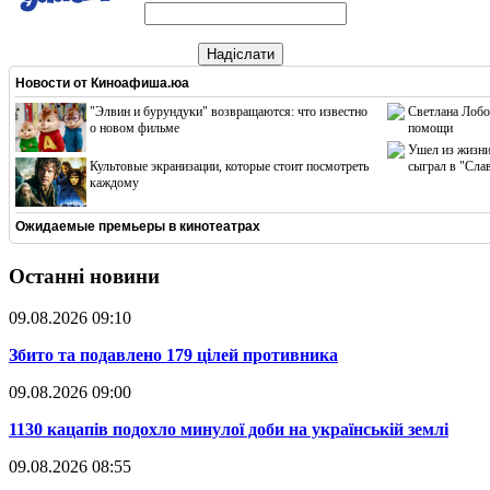
Надіслати
Новости от
Киноафиша.юа
"Элвин и бурундуки" возвращаются: что известно
Светлана Лобо
о новом фильме
помощи
Ушел из жизни
Культовые экранизации, которые стоит посмотреть
сыграл в "Сла
каждому
Ожидаемые премьеры в кинотеатрах
Останні новини
09.08.2026 09:10
​Збито та подавлено 179 цілей противника
09.08.2026 09:00
​1130 кацапів подохло минулої доби на українській землі
09.08.2026 08:55