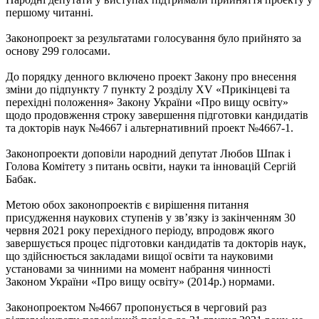
першому читанні.
Законопроект за результатами голосування було прийнято за
основу 299 голосами.
До порядку денного включено проект Закону про внесення
зміни до підпункту 7 пункту 2 розділу XV «Прикінцеві та
перехідні положення» Закону України «Про вищу освіту»
щодо продовження строку завершення підготовки кандидатів
та докторів наук №4667 і альтернативний проект №4667-1.
Законопроекти доповіли народний депутат Любов Шпак і
Голова Комітету з питань освіти, науки та інновацій Сергій
Бабак.
Метою обох законопроектів є вирішення питання
присудження наукових ступенів у зв’язку із закінченням 30
червня 2021 року перехідного періоду, впродовж якого
завершується процес підготовки кандидатів та докторів наук,
що здійснюється закладами вищої освіти та науковими
установами за чинними на момент набрання чинності
Законом України «Про вищу освіту» (2014р.) нормами.
Законопроектом №4667 пропонується в черговий раз