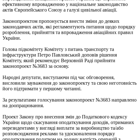
ефективному впровадженню у національне законодавство
актів Європейського Союзу а галузі цивільної авіації.
Законопроектом пропонується внести зміни до деяких
законодавчих актів, які регламентують питання щодо порядку
розроблення, прийняття та впровадження авіаційних правил
України.
Голова підкомітету Комітету з питань транспорту та
інфраструктури Петро Павловський доповів рішення
Комітету, який рекомендує Верховній Раді прийняти
законопроект №3683 за основу.
Народні депутати, виступаючи під час обговорення,
висловили зауваження до законопроекту та свою неготовність
його підтримати у першому читанні.
За результатами голосування законопроект №3683 направлено
на доопрацювання.
Проект Закону про внесення змін до Податкового кодексу
України щодо скасування оподаткування доходів, отриманих
нерезидентами у вигляді виплати за виробництво та/або
розповсюдження реклами та удосконалення порядку
оподаткування податком на додану вартість операцій з