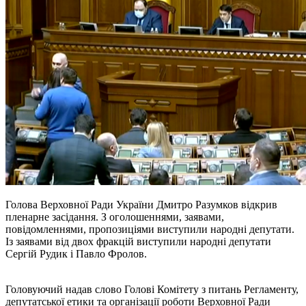
Голова Верховної Ради України Дмитро Разумков відкрив
пленарне засідання. З оголошеннями, заявами,
повідомленнями, пропозиціями виступили народні депутати.
Із заявами від двох фракцій виступили народні депутати
Сергій Рудик і Павло Фролов.
Головуючий надав слово Голові Комітету з питань Регламенту,
депутатської етики та організації роботи Верховної Ради