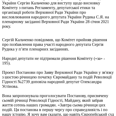
України Сергію Кальченко для виступу щодо висновку
Комітету з питань Регламенту, депутатської етики та
організації роботи Верховної Ради України про
висловлювання народного депутата України Рудика С.Я. на
пленарному засіданні Верховної Ради України 28 січня 2021
року.
Сергій Кальченко повідомив, що Комітет прийняв рішення
про позбавлення права участі народного депутата Сергія
Рудика у п’яти пленарних засіданнях.
Народні депутати не підтримали рішення Комітету («за» -
195).
Проект Постанови про Заяву Верховної Ради України у зв'язку
з шостою річницею початку Євромайдану та подій Революції
Гідності №2739 доповіла народний депутат Олександра
Устінова.
Вона запропонувала проголосувати Постанову, присвячену
сьомій річниці Революції Гідності, Майдану, який забрав
життя сотень наших громадян. «Завтра сьома річниця цих
подій. Ця постанова в першу чергу про справедливість і по
нашу історію. Я хочу вам сказати, що навіть Європейський суд