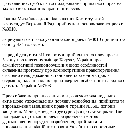
громадянина, суб’єктів господарювання приватного прав на
захист своїх законних прав та інтересів.
Галина Михайлюк доповіла рішення Комітету, який
рекомендує Верховній Раді прийняти за основу законопроект
№3010.
За результатами голосування законопроект №3010 прийнято за
основу 334 голосами.
Народні депутати 311 голосами прийняли за основу проект
Закону про внесення змін до Кодексу України про
адміністративні правопорушення щодо особливостей
складення протоколу про адміністративне правопорушення
стосовно недодержання встановлених законом строків
(термінів) надання відповіді на звернення або запит народного
депутата України №3503.
Проект Закону про внесення змін до деяких законодавчих
актів щодо удосконалення порядку розроблення, прийняття та
впровадження авіаційних правил України №3683 доповів
заступник Міністра інфраструктури Дмитро Живицький. Він
повідомив, що законопроект розроблено з метою
удосконалення порядку розроблення, прийняття та
впровадження авіаційних правил України, що сприятиме