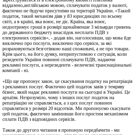
віддалено,англійською мовою, сплачувати податок у валюті,
фактично не будучи присутніми на території України. «Такий
податок, такий механізм діяв у 83 юрисдикціях по всьому
світі, а в країні, яка воює, не діє. Країна, яка воює,
недоотримує гроші в розмірі щонайменше 3 мільярди гривень
до державного бюджету внаслідок несплати ПДВ з
електронних сервісів», - додав він, наголосивши, що мова йде
виключно про послуги, виключно про сервіси, за які
розраховуються безготівкою наші споживачі, а не про товари.
Крім цього, на його думку, неприпустимою є ситуація, коли
резиденти України повинні сплачувати ПДВ, надаючи
рекламні послуги, а нерезиденти - величезні транснаціональні
компанії - ні.
«Що ще пропонує закон, це скасування податку на репатріація
з рекламних послуг. Фактично цей податок завів у темряву
бізнес, який надає рекламні послуги на сьогодні в Україні. Це
архаїзм. Незрозуміло, чому з інших послуг податок на
репатріацію не справляється, а з цих послуг повинен
справлятися у розмірі 20 відсотків. Ми пропонуємо скасувати
цей податок, фактично замінивши його простим механізмом
сплати ПДВ з відповідних сервісів.
Також до другого читання я пропоную передбачити - ми