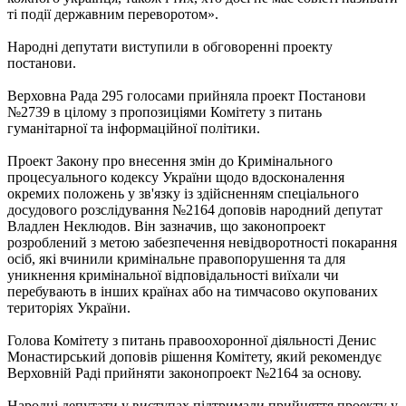
ті події державним переворотом».
Народні депутати виступили в обговоренні проекту
постанови.
Верховна Рада 295 голосами прийняла проект Постанови
№2739 в цілому з пропозиціями Комітету з питань
гуманітарної та інформаційної політики.
Проект Закону про внесення змін до Кримінального
процесуального кодексу України щодо вдосконалення
окремих положень у зв'язку із здійсненням спеціального
досудового розслідування №2164 доповів народний депутат
Владлен Неклюдов. Він зазначив, що законопроект
розроблений з метою забезпечення невідворотності покарання
осіб, які вчинили кримінальне правопорушення та для
уникнення кримінальної відповідальності виїхали чи
перебувають в інших країнах або на тимчасово окупованих
територіях України.
Голова Комітету з питань правоохоронної діяльності Денис
Монастирський доповів рішення Комітету, який рекомендує
Верховній Раді прийняти законопроект №2164 за основу.
Народні депутати у виступах підтримали прийняття проекту у