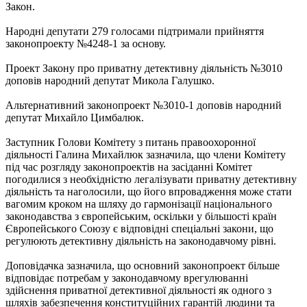
Закон.
Народні депутати 279 голосами підтримали прийняття
законопроекту №4248-1 за основу.
Проект Закону про приватну детективну діяльність №3010
доповів народний депутат Микола Галушко.
Альтернативний законопроект №3010-1 доповів народний
депутат Михайло Цимбалюк.
Заступник Голови Комітету з питань правоохоронної
діяльності Галина Михайлюк зазначила, що члени Комітету
під час розгляду законопроектів на засіданні Комітет
погодилися з необхідністю легалізувати приватну детективну
діяльність та наголосили, що його впровадження може стати
вагомим кроком на шляху до гармонізації національного
законодавства з європейським, оскільки у більшості країн
Європейського Союзу є відповідні спеціальні закони, що
регулюють детективну діяльність на законодавчому рівні.
Доповідачка зазначила, що основний законопроект більше
відповідає потребам у законодавчому врегулюванні
здійснення приватної детективної діяльності як одного з
шляхів забезпечення конституційних гарантій людини та