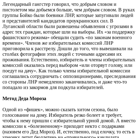
Легендарный гангстер говорил, что добрым словом и
пистолетом мы добьемся больше, чем добрым словом. В руках
группы Бойко были боевики ЛНР, которые запугивали людей
и представителей кандидатов проукраинских сил. В
Луганской области были развешены объявления с угрозами в
адрес тех граждан, которые шли на выборы. Их «за поддержку
фашистского режима» обещали судить «по законам военного
времени». Членов же избирательных комиссий ЛНР
приговорила к расстрелу. Дошли до того, что вывешивали на
столбах фотографии этих людей с точными адресами их
проживания. Естественно, избиратель и члены избирательных
комиссий оказались перед выбором «или оторвут голову, или
поедут на дачу». Как только члены избирательной комиссии
соглашались сотрудничать с оппозиционерами, преследования
со стороны ЛНР немедленно заканчивались, и даже что-то
попадало из закормов для подкупа избирателей.
Метод Деда Мороза
Одной из «фишек», можно сказать хитом сезона, было
голосование на дому. Избиратель резко болеет и требует,
чтобы к нему пришли с избирательной урной домой. А вместо
комиссии к «болезненному» приходит некто с подарками
(назовем его Дед Мороз). И, естественно, под елочку, то есть в
урночку летит бюллетень на «правильного» кандидата.