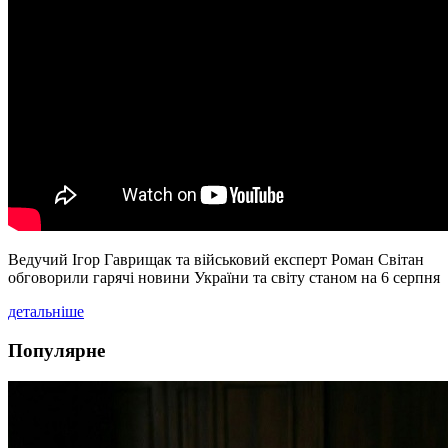
Ведучий Ігор Гаврищак та військовий експерт Роман Світан
обговорили гарячі новини України та світу станом на 6 серпня
детальніше
Популярне