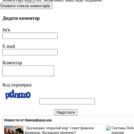
Оновити список коментарів
Додати коментар
Ім'я
E-mail
Коментар
Код перевірки
Надіслати
Новости от
Киноафиша.юа
"Джуманджи: открытый мир" станет финалом
Светлана Лобо
франшизы. Когдаждать премьему?
помощи