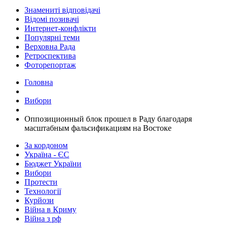
Знамениті відповідачі
Відомі позивачі
Интернет-конфлікти
Популярні теми
Верховна Рада
Ретроспектива
Фоторепортаж
Головна
Вибори
Оппозиционный блок прошел в Раду благодаря
масштабным фальсификациям на Востоке
За кордоном
Україна - ЄС
Бюджет України
Вибори
Протести
Технології
Курйози
Війна в Криму
Війна з рф