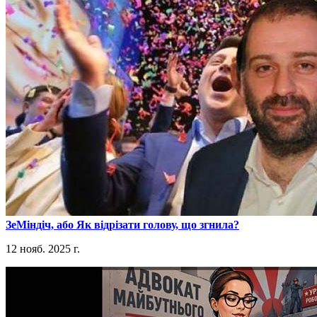
​ЗеМіндіч, або Як відрізати голову, що згнила?
12 нояб. 2025 г.