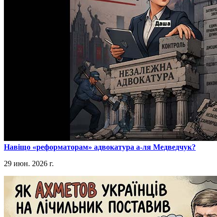
​Навіщо «реформаторам» адвокатура а-ля Медведчук?
29 июн. 2026 г.