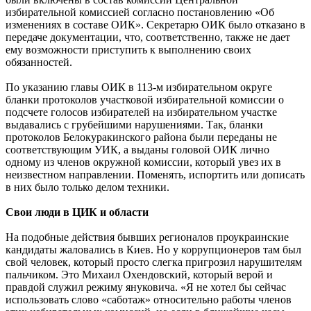
избирательной комиссией согласно постановлению «Об
изменениях в составе ОИК». Секретарю ОИК было отказано в
передаче документации, что, соответственно, также не дает
ему возможности приступить к выполнению своих
обязанностей.
По указанию главы ОИК в 113-м избирательном округе
бланки протоколов участковой избирательной комиссии о
подсчете голосов избирателей на избирательном участке
выдавались с грубейшими нарушениями. Так, бланки
протоколов Белокуракинского района были переданы не
соответствующим УИК, а выданы головой ОИК лично
одному из членов окружной комиссии, который увез их в
неизвестном направлении. Поменять, испортить или дописать
в них было только делом техники.
Свои люди в ЦИК и области
На подобные действия бывших регионалов проукраинские
кандидаты жаловались в Киев. Но у коррупционеров там был
свой человек, который просто слегка пригрозил нарушителям
пальчиком. Это Михаил Охендовский, который верой и
правдой служил режиму януковича. «Я не хотел бы сейчас
использовать слово «саботаж» относительно работы членов