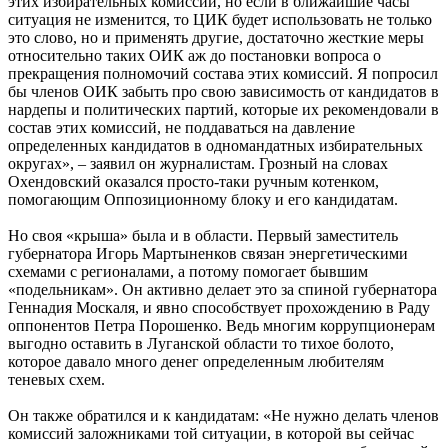
этих избирательных комиссий, но если в ближайшие часы
ситуация не изменится, то ЦИК будет использовать не только
это слово, но и применять другие, достаточно жесткие меры
относительно таких ОИК аж до постановки вопроса о
прекращения полномочий состава этих комиссий. Я попросил
бы членов ОИК забыть про свою зависимость от кандидатов в
нардепы и политических партий, которые их рекомендовали в
состав этих комиссий, не поддаваться на давление
определенных кандидатов в одномандатных избирательных
округах», – заявил он журналистам. Грозный на словах
Охендовский оказался просто-таки ручным котенком,
помогающим Оппозиционному блоку и его кандидатам.
Но своя «крыша» была и в области. Первый заместитель
губернатора Игорь Мартыненков связан энергетическими
схемами с регионалами, а потому помогает бывшим
«подельникам». Он активно делает это за спиной губернатора
Геннадия Москаля, и явно способствует прохождению в Раду
оппонентов Петра Порошенко. Ведь многим коррупционерам
выгодно оставить в Луганской области то тихое болото,
которое давало много денег определенным любителям
теневых схем.
Он также обратился и к кандидатам: «Не нужно делать членов
комиссий заложниками той ситуации, в которой вы сейчас