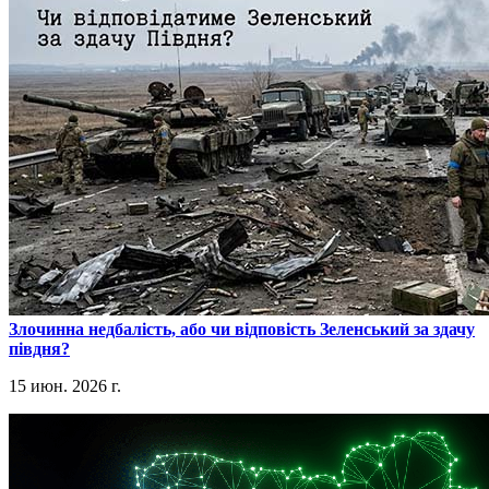
​Злочинна недбалість, або чи відповість Зеленський за здачу
півдня?
15 июн. 2026 г.