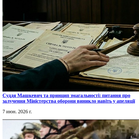
​Суддя Машкевич та принцип змагальності: питання про
залучення Міністерства оборони виникло навіть у апеляції
7 июн. 2026 г.