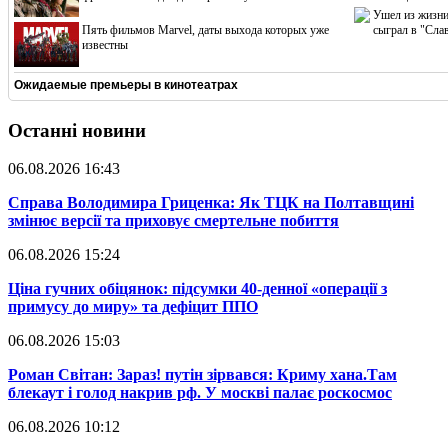
Ушел из жизни
Пять фильмов Marvel, даты выхода которых уже
сыграл в "Сла
известны
Ожидаемые премьеры в кинотеатрах
Останні новини
06.08.2026 16:43
​Справа Володимира Гриценка: Як ТЦК на Полтавщині
змінює версії та приховує смертельне побиття
06.08.2026 15:24
​Ціна гучних обіцянок: підсумки 40-денної «операції з
примусу до миру» та дефіцит ППО
06.08.2026 15:03
​Роман Світан: Зараз! путін зірвався: Криму хана.Там
блекаут і голод накрив рф. У москві палає роскосмос
06.08.2026 10:12