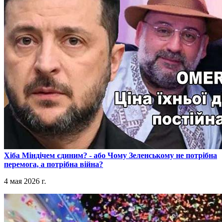
​Хіба Міндічем єдиним? - або Чому Зеленському не потрібна
перемога, а потрібна війна?
4 мая 2026 г.