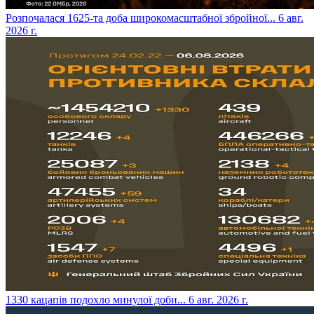
​Розпочалася 1625-та доба широкомасштабної збройної...
6 авг.
2026 г.
​1330 кацапів подохло минулої доби...
6 авг. 2026 г.