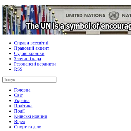
Справи всесвітні
Правовий акцент
Судові хроніки
Злочин і кара
Резонансні вердикти
RSS
Головна
Світ
Україна
Політика
Події
Київські новини
Відео
Спорт та діло