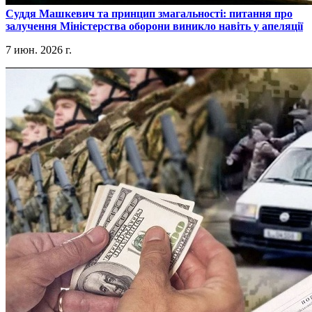
​Суддя Машкевич та принцип змагальності: питання про
залучення Міністерства оборони виникло навіть у апеляції
7 июн. 2026 г.