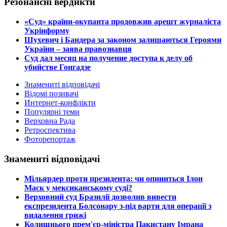
Резонансні вердикти
​«Суд» країни-окупанта продовжив арешт журналіста
Укрінформу
Шухевич і Бандера за законом залишаються Героями
України – заява правознавця
Суд дал месяц на получение доступа к делу об
убийстве Гонгадзе
Знамениті відповідачі
Відомі позивачі
Интернет-конфлікти
Популярні теми
Верховна Рада
Ретроспектива
Фоторепортаж
Знамениті відповідачі
​Мільярдер проти президента: чи опиниться Ілон
Маск у мексиканському суді?
​Верховний суд Бразилії дозволив вивести
експрезидента Болсонару з-під варти для операції з
видалення грижі
​Колишнього прем'єр-міністра Пакистану Імрана