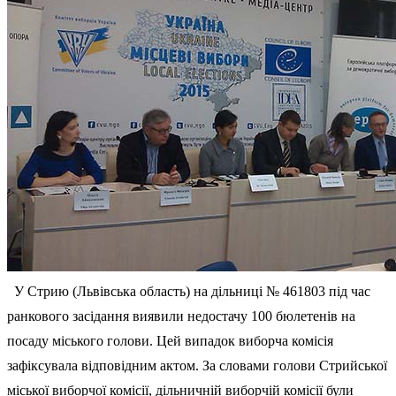
У Стрию (Львівська область) на дільниці № 461803 під час
ранкового засідання виявили недостачу 100 бюлетенів на
посаду міського голови. Цей випадок виборча комісія
зафіксувала відповідним актом. За словами голови Стрийської
міської виборчої комісії, дільничній виборчій комісії були