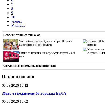
6
7
8
9
10
уперед
У кінець
Новости от
Киноафиша.юа
9-летний мальчик из Днепра сыграл Петрика
Светлана Лобо
Пяточкина в новом фильме
помощи
Ушел из жизни
Cамые ожидаемые кинопремьеры августа 2026
сыграл в "Сла
года
Ожидаемые премьеры в кинотеатрах
Останні новини
06.08.2026 10:12
​Збито та подавлено 66 ворожих БпЛА
06.08.2026 10:02