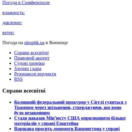
Погода в
Симферополе
влажность:
давление:
ветер:
Погода на
sinoptik.ua
в Виннице
Справи всесвітні
Правовий акцент
Судові хроніки
Злочин і кара
Резонансні вердикти
RSS
Справи всесвітні
​Колишній федеральний прокурор у Сіетлі судиться з
Трампом через звільнення, стверджуючи, що воно
було незаконним
​Суддя наказав Мін’юсту США оприлюднити більше
матеріалів у справі Епштейна
​Варшава просить допомоги Вашингтона у справі