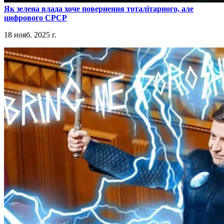
​Як зелена влада хоче повернення тоталітарного, але
цифрового СРСР
18 нояб. 2025 г.