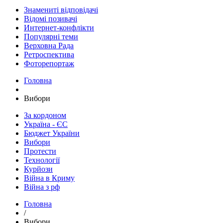
Знамениті відповідачі
Відомі позивачі
Интернет-конфлікти
Популярні теми
Верховна Рада
Ретроспектива
Фоторепортаж
Головна
Вибори
За кордоном
Україна - ЄС
Бюджет України
Вибори
Протести
Технології
Курйози
Війна в Криму
Війна з рф
Головна
/
Вибори