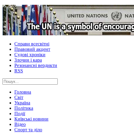
Справи всесвітні
Правовий акцент
Судові хроніки
Злочин і кара
Резонансні вердикти
RSS
Головна
Світ
Україна
Політика
Події
Київські новини
Відео
Спорт та діло