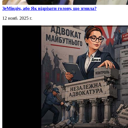
​ЗеМіндіч, або Як відрізати голову, що згнила?
12 нояб. 2025 г.