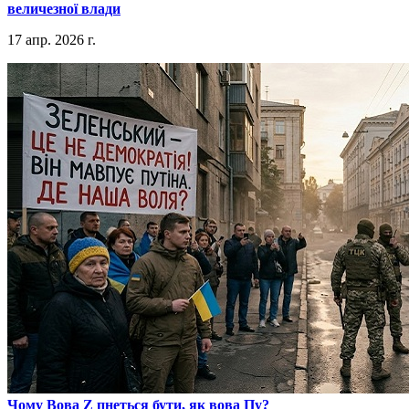
величезної влади
17 апр. 2026 г.
​Чому Вова Z пнеться бути, як вова Пу?