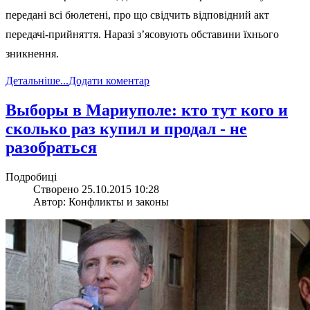
передані всі бюлетені, про що свідчить відповідний акт
передачі-прийняття. Наразі з’ясовують обставини їхнього
зникнення.
Детальніше...
Додати коментар
Выборы в Мариуполе: кто тут кого и
сколько раз купил и продал - не
разобраться
Подробиці
Створено 25.10.2015 10:28
Автор: Конфликты и законы