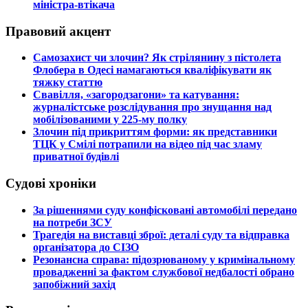
міністра-втікача
Правовий акцент
​Самозахист чи злочин? Як стрілянину з пістолета
Флобера в Одесі намагаються кваліфікувати як
тяжку статтю
​Свавілля, «загородзагони» та катування:
журналістське розслідування про знущання над
мобілізованими у 225-му полку
​Злочин під прикриттям форми: як представники
ТЦК у Смілі потрапили на відео під час зламу
приватної будівлі
Судові хроніки
​За рішеннями суду конфісковані автомобілі передано
на потреби ЗСУ
​Трагедія на виставці зброї: деталі суду та відправка
організатора до СІЗО
​Резонансна справа: підозрюваному у кримінальному
провадженні за фактом службової недбалості обрано
запобіжний захід