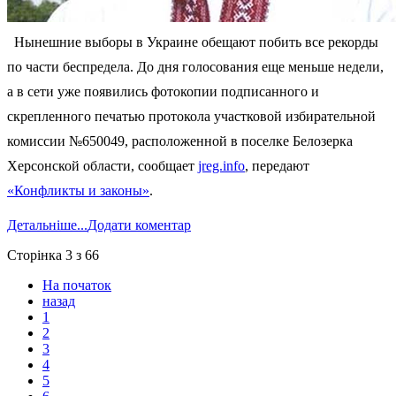
Нынешние выборы в Украине обещают побить все рекорды
по части беспредела. До дня голосования еще меньше недели,
а в сети уже появились фотокопии подписанного и
скрепленного печатью протокола участковой избирательной
комиссии №650049, расположенной в поселке Белозерка
Херсонской области, сообщает
jreg.info
, передают
«Конфликты и законы»
.
Детальніше...
Додати коментар
Сторінка 3 з 66
На початок
назад
1
2
3
4
5