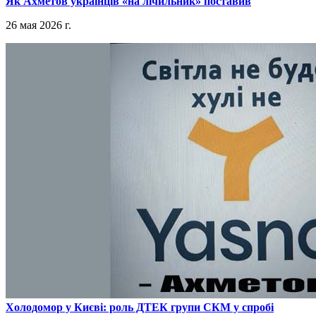
​Як Ахметов українців «на лічильник» поставив
26 мая 2026 г.
​Холодомор у Києві: роль ДТЕК групи СКМ у спробі