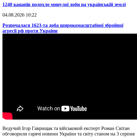
​1240 кацапів подохло минулої доби на українській землі
04.08.2026 10:22
​Розпочалася 1623-та доба широкомасштабної збройної
агресії рф проти України
Ведучий Ігор Гаврищак та військовий експерт Роман Світан
обговорили гарячі новини України та світу станом на 3 серпня