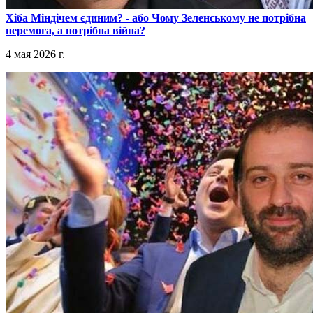
​Хіба Міндічем єдиним? - або Чому Зеленському не потрібна
перемога, а потрібна війна?
4 мая 2026 г.