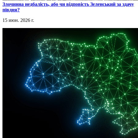
​Злочинна недбалість, або чи відповість Зеленський за здачу
півдня?
15 июн. 2026 г.