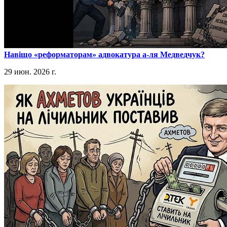
​Навіщо «реформаторам» адвокатура а-ля Медведчук?
29 июн. 2026 г.