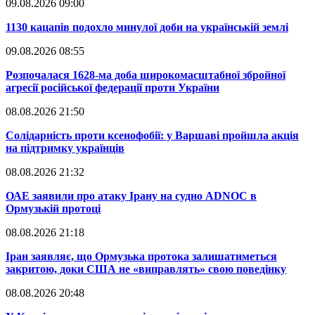
09.08.2026 09:00
​1130 кацапів подохло минулої доби на українській землі
09.08.2026 08:55
​Розпочалася 1628-ма доба широкомасштабної збройної
агресії російської федерації проти України
08.08.2026 21:50
​Солідарність проти ксенофобії: у Варшаві пройшла акція
на підтримку українців
08.08.2026 21:32
​ОАЕ заявили про атаку Ірану на судно ADNOC в
Ормузькій протоці
08.08.2026 21:18
​Іран заявляє, що Ормузька протока залишатиметься
закритою, доки США не «виправлять» свою поведінку
08.08.2026 20:48