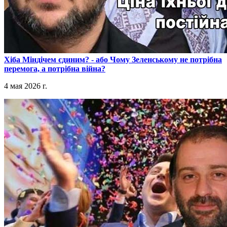
​Хіба Міндічем єдиним? - або Чому Зеленському не потрібна
перемога, а потрібна війна?
4 мая 2026 г.