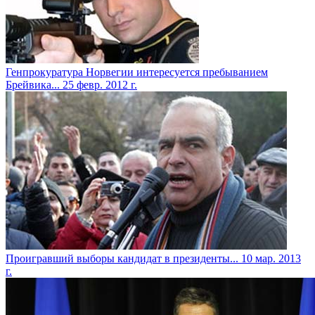
Генпрокуратура Норвегии интересуется пребыванием
Брейвика...
25 февр. 2012 г.
Проигравший выборы кандидат в президенты...
10 мар. 2013
г.