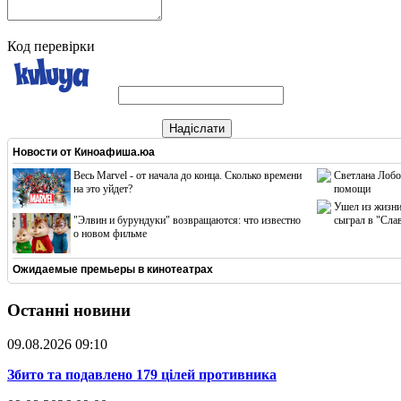
Код перевірки
Надіслати
Новости от
Киноафиша.юа
Весь Marvel - от начала до конца. Сколько времени
Светлана Лобо
на это уйдет?
помощи
Ушел из жизни
"Элвин и бурундуки" возвращаются: что известно
сыграл в "Сла
о новом фильме
Ожидаемые премьеры в кинотеатрах
Останні новини
09.08.2026 09:10
​Збито та подавлено 179 цілей противника