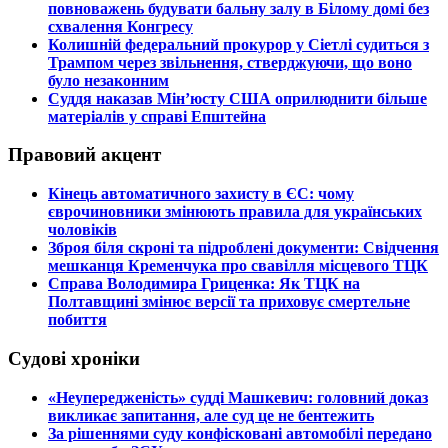
повноважень будувати бальну залу в Білому домі без
схвалення Конгресу
​Колишній федеральний прокурор у Сіетлі судиться з
Трампом через звільнення, стверджуючи, що воно
було незаконним
​Суддя наказав Мін’юсту США оприлюднити більше
матеріалів у справі Епштейна
Правовий акцент
​Кінець автоматичного захисту в ЄС: чому
єврочиновники змінюють правила для українських
чоловіків
​Зброя біля скроні та підроблені документи: Свідчення
мешканця Кременчука про свавілля місцевого ТЦК
​Справа Володимира Гриценка: Як ТЦК на
Полтавщині змінює версії та приховує смертельне
побиття
Судові хроніки
​«Неупередженість» судді Машкевич: головний доказ
викликає запитання, але суд це не бентежить
​За рішеннями суду конфісковані автомобілі передано