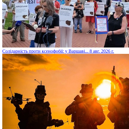
​Солідарність проти ксенофобії: у Варшаві...
8 авг. 2026 г.