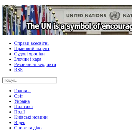
Справи всесвітні
Правовий акцент
Судові хроніки
Злочин і кара
Резонансні вердикти
RSS
Головна
Світ
Україна
Політика
Події
Київські новини
Відео
Спорт та діло