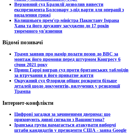
​Верховний суд Бразилії дозволив вивести
експрезидента Болсонару з-під варти для операції з
видалення грижі
​Колишнього прем'єр-міністра Пакистану Імрана
Хана та його дружину засуджено до 17 років
тюремного ув'язнення
Відомі позивачі
​Трамп заявив про намір подати позов до ВВС за
монтаж його промови перед штурмом Конгресу 6
січня 2021 року
​Принц Гаррі виграв суд проти британських таблоїдів
за втручання в його приватне життя
​Окружний суд Флориди обіцяє розкрити більше
деталей щодо документів, вилучених у резиденції
Трампа
Інтернет-конфлікти
​Цифрові загадки за зачиненими дверима: що
приховують дивні сигнали з Вашингтона?
​Іранська група намагається атакувати виборчі
штаби кандидатів у президенти США - заява Google