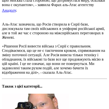
щоб Москва стала стороною, що дотримується миру, оскільки
вона є окупантом», - заявила Фарах аль-Атас агентству
Анадолу
.
Аль-Атас зазначила, що Росія створила в Сирії бази,
дислокувала там своїх військових в уніформі російської армії,
але в той же час є стороною на міжсирійських переговорах в
Женеві.
«Рішення Росії вивести війська з Сирії є правильним.
Сподіваємося, що це не є тактичним кроком, спрямованим на
зміну поточної ситуації. Але Росія вивела тільки техніку і
обладнання, їх військові та бази все ще продовжують місію в
цій країні. І це не означає, що вони не повернуться. Ми
задоволені таким рухом подій, але хочемо бачити їх
відображення на ділі», - сказала Аль-Атас.
Також з цієї категорії...