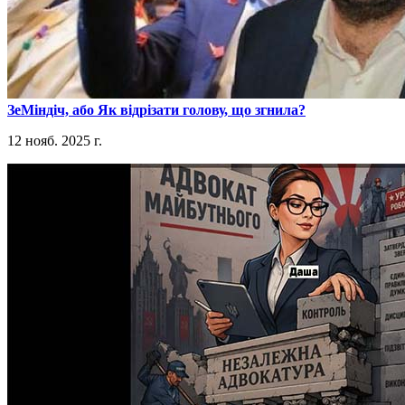
​ЗеМіндіч, або Як відрізати голову, що згнила?
12 нояб. 2025 г.