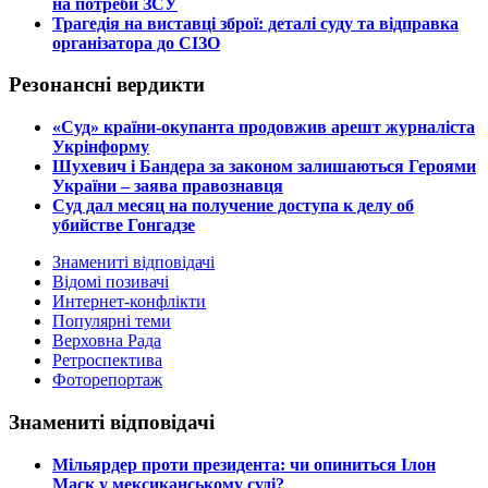
на потреби ЗСУ
​Трагедія на виставці зброї: деталі суду та відправка
організатора до СІЗО
Резонансні вердикти
​«Суд» країни-окупанта продовжив арешт журналіста
Укрінформу
Шухевич і Бандера за законом залишаються Героями
України – заява правознавця
Суд дал месяц на получение доступа к делу об
убийстве Гонгадзе
Знамениті відповідачі
Відомі позивачі
Интернет-конфлікти
Популярні теми
Верховна Рада
Ретроспектива
Фоторепортаж
Знамениті відповідачі
​Мільярдер проти президента: чи опиниться Ілон
Маск у мексиканському суді?