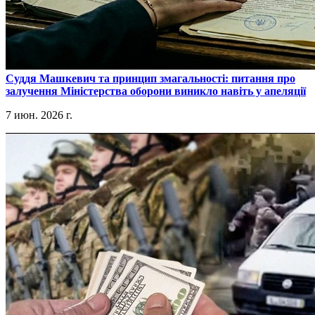
​Суддя Машкевич та принцип змагальності: питання про
залучення Міністерства оборони виникло навіть у апеляції
7 июн. 2026 г.