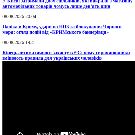
​У Києві затримали двох спільників, які викрали з магазину
автомобільних товарів чомусь лише дев’ять шин
08.08.2026 20:04
Паніка в Криму, удари по НПЗ та блокування Чорного
моря: огляд подій від «КРИМського бандерівця»
08.08.2026 19:41
​Кінець автоматичного захисту в ЄС: чому єврочиновники
змінюють правила для українських чоловіків