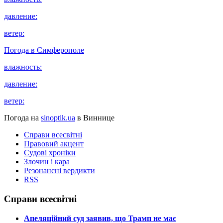
давление:
ветер:
Погода в
Симферополе
влажность:
давление:
ветер:
Погода на
sinoptik.ua
в Виннице
Справи всесвітні
Правовий акцент
Судові хроніки
Злочин і кара
Резонансні вердикти
RSS
Справи всесвітні
​Апеляційний суд заявив, що Трамп не має