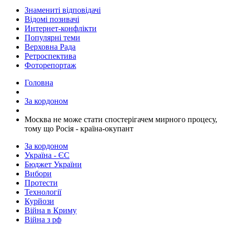
Знамениті відповідачі
Відомі позивачі
Интернет-конфлікти
Популярні теми
Верховна Рада
Ретроспектива
Фоторепортаж
Головна
За кордоном
Москва не може стати спостерігачем мирного процесу,
тому що Росія - країна-окупант
За кордоном
Україна - ЄС
Бюджет України
Вибори
Протести
Технології
Курйози
Війна в Криму
Війна з рф