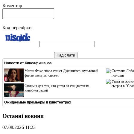
Коментар
Код перевірки
Надіслати
Новости от
Киноафиша.юа
Меган Фокс снова станет Дженнифер: культовый
Светлана Лобо
фильм получит сиквел
помощи
Ушел из жизни
Фильмы для тех, кто устал от стандартных
сыграл в "Сла
кинобиографий
Ожидаемые премьеры в кинотеатрах
Останні новини
07.08.2026 11:23