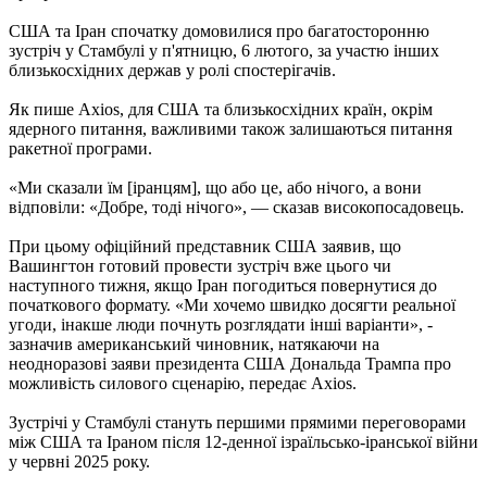
США та Іран спочатку домовилися про багатосторонню
зустріч у Стамбулі у п'ятницю, 6 лютого, за участю інших
близькосхідних держав у ролі спостерігачів.
Як пише Axios, для США та близькосхідних країн, окрім
ядерного питання, важливими також залишаються питання
ракетної програми.
«Ми сказали їм [іранцям], що або це, або нічого, а вони
відповіли: «Добре, тоді нічого», — сказав високопосадовець.
При цьому офіційний представник США заявив, що
Вашингтон готовий провести зустріч вже цього чи
наступного тижня, якщо Іран погодиться повернутися до
початкового формату. «Ми хочемо швидко досягти реальної
угоди, інакше люди почнуть розглядати інші варіанти», -
зазначив американський чиновник, натякаючи на
неодноразові заяви президента США Дональда Трампа про
можливість силового сценарію, передає Axios.
Зустрічі у Стамбулі стануть першими прямими переговорами
між США та Іраном після 12-денної ізраїльсько-іранської війни
у червні 2025 року.