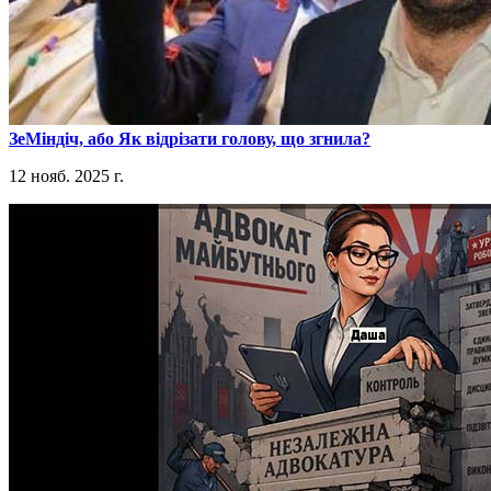
​ЗеМіндіч, або Як відрізати голову, що згнила?
12 нояб. 2025 г.