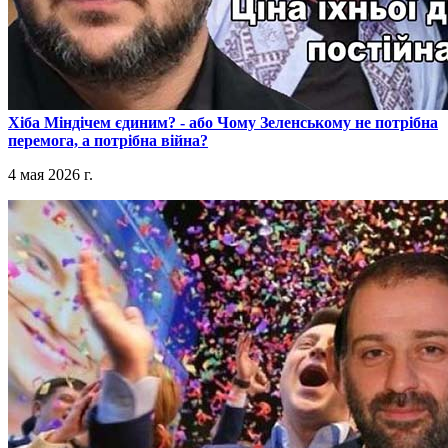
​Хіба Міндічем єдиним? - або Чому Зеленському не потрібна
перемога, а потрібна війна?
4 мая 2026 г.