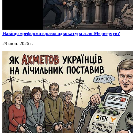
​Навіщо «реформаторам» адвокатура а-ля Медведчук?
29 июн. 2026 г.