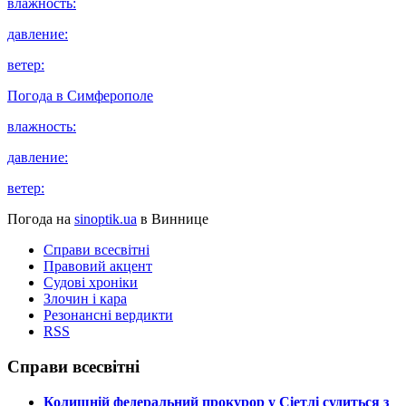
влажность:
давление:
ветер:
Погода в
Симферополе
влажность:
давление:
ветер:
Погода на
sinoptik.ua
в Виннице
Справи всесвітні
Правовий акцент
Судові хроніки
Злочин і кара
Резонансні вердикти
RSS
Справи всесвітні
​Колишній федеральний прокурор у Сіетлі судиться з