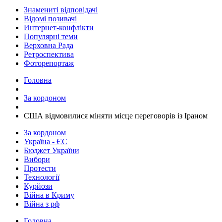
Знамениті відповідачі
Відомі позивачі
Интернет-конфлікти
Популярні теми
Верховна Рада
Ретроспектива
Фоторепортаж
Головна
За кордоном
​США відмовилися міняти місце переговорів із Іраном
За кордоном
Україна - ЄС
Бюджет України
Вибори
Протести
Технології
Курйози
Війна в Криму
Війна з рф
Головна