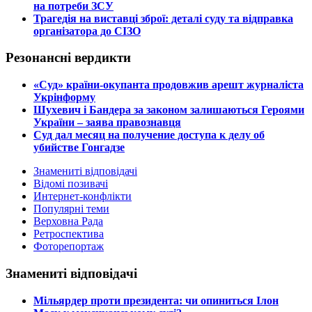
на потреби ЗСУ
​Трагедія на виставці зброї: деталі суду та відправка
організатора до СІЗО
Резонансні вердикти
​«Суд» країни-окупанта продовжив арешт журналіста
Укрінформу
Шухевич і Бандера за законом залишаються Героями
України – заява правознавця
Суд дал месяц на получение доступа к делу об
убийстве Гонгадзе
Знамениті відповідачі
Відомі позивачі
Интернет-конфлікти
Популярні теми
Верховна Рада
Ретроспектива
Фоторепортаж
Знамениті відповідачі
​Мільярдер проти президента: чи опиниться Ілон