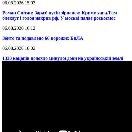
06.08.2026 15:03
​Роман Світан: Зараз! путін зірвався: Криму хана.Там
блекаут і голод накрив рф. У москві палає роскосмос
06.08.2026 10:12
​Збито та подавлено 66 ворожих БпЛА
06.08.2026 10:02
​1330 кацапів подохло минулої доби на українсській землі