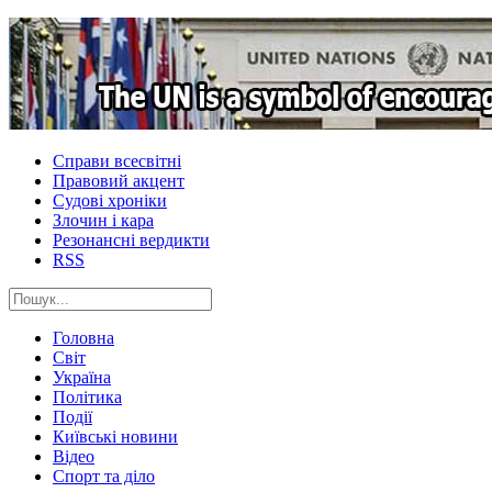
Справи всесвітні
Правовий акцент
Судові хроніки
Злочин і кара
Резонансні вердикти
RSS
Головна
Світ
Україна
Політика
Події
Київські новини
Відео
Спорт та діло