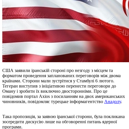
США заявили іранській стороні про незгоду з місцем та
форматом проведення запланованих переговорів між двома
країнами. Сторони мали зустрітися у Стамбулі 6 лютого.
Тегеран виступив з ініціативою перенести переговори до
Оману і зробити їх виключно двосторонніми. Про це
повідомив портал Axios з посиланням на двох американських
чиновників, повідомляє турецьке інформагентство
Анадолу
.
Така пропозиція, за заявою іранської сторони, була покликана
зосередити дискусію лише на обговоренні питань ядерної
програми.