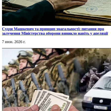
​Суддя Машкевич та принцип змагальності: питання про
залучення Міністерства оборони виникло навіть у апеляції
7 июн. 2026 г.