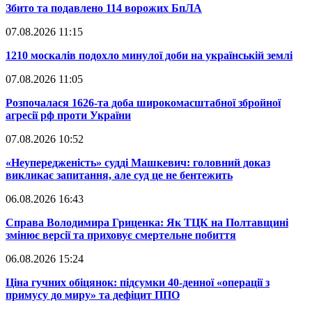
​Збито та подавлено 114 ворожих БпЛА
07.08.2026 11:15
​1210 москалів подохло минулої доби на українській землі
07.08.2026 11:05
​Розпочалася 1626-та доба широкомасштабної збройної
агресії рф проти України
07.08.2026 10:52
​«Неупередженість» судді Машкевич: головний доказ
викликає запитання, але суд це не бентежить
06.08.2026 16:43
​Справа Володимира Гриценка: Як ТЦК на Полтавщині
змінює версії та приховує смертельне побиття
06.08.2026 15:24
​Ціна гучних обіцянок: підсумки 40-денної «операції з
примусу до миру» та дефіцит ППО