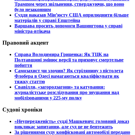
Трампом через звільнення, стверджуючи, що воно
було незаконним
​Суддя наказав Мін’юсту США оприлюднити більше
матеріалів у справі Епштейна
​Варшава просить допомоги Вашингтона у справі
міністра-втікача
Правовий акцент
​Справа Володимира Гриценка: Як ТЦК на
Полтавщині змінює версії та приховує смертельне
побиття
​Самозахист чи злочин? Як стрілянину з пістолета
Флобера в Одесі намагаються кваліфікувати як
тяжку статтю
​Свавілля, «загородзагони» та катування:
журналістське розслідування про знущання над
мобілізованими у 225-му полку
Судові хроніки
​«Неупередженість» судді Машкевич: головний доказ
викликає запитання, але суд це не бентежить
​За рішеннями суду конфісковані автомобілі передано