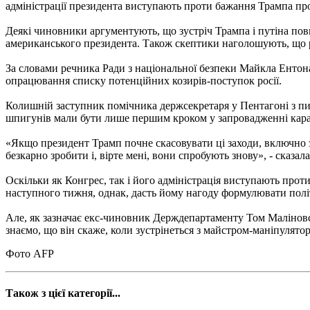
адміністрації президента виступають проти бажання Трампа пров
Деякі чиновники аргументують, що зустріч Трампа і путіна пови
американського президента. Також скептики наголошують, що рос
За словами речника Ради з національної безпеки Майкла Ентона,
опрацювання списку потенційних козирів-поступок росії.
Колишній заступник помічника держсекретаря у Пентагоні з пит
шпигунів мали бути лише першим кроком у запровадженні карал
«Якщо президент Трамп почне скасовувати ці заходи, включно 
безкарно зробити і, вірте мені, вони спробують знову», - сказала
Оскільки як Конгрес, так і його адміністрація виступають прот
наступного тижня, однак, дасть йому нагоду формулювати політ
Але, як зазначає екс-чиновник Держдепартаменту Том Маліновс
знаємо, що він скаже, коли зустрінеться з майстром-маніпулято
Фото AFP
Також з цієї категорії...