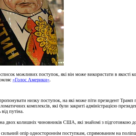
писок можливих поступок, які він може використати в якості коз
домляє
«Голос Америки»
.
опонувати низку поступок, на які може піти президент Трамп пі
ломатичних комплексів, які були закриті адміністрацією президе
від путіна.
на двох колишніх чиновників США, які знайомі з підготовкою до
я сильний опір одностороннім поступкам, спрямованим на поліпш