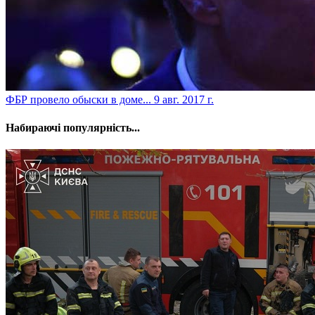
​ФБР провело обыски в доме...
9 авг. 2017 г.
Набираючі популярність...