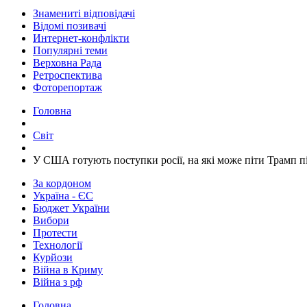
Знамениті відповідачі
Відомі позивачі
Интернет-конфлікти
Популярні теми
Верховна Рада
Ретроспектива
Фоторепортаж
Головна
Світ
​У США готують поступки росії, на які може піти Трамп пі
За кордоном
Україна - ЄС
Бюджет України
Вибори
Протести
Технології
Курйози
Війна в Криму
Війна з рф
Головна