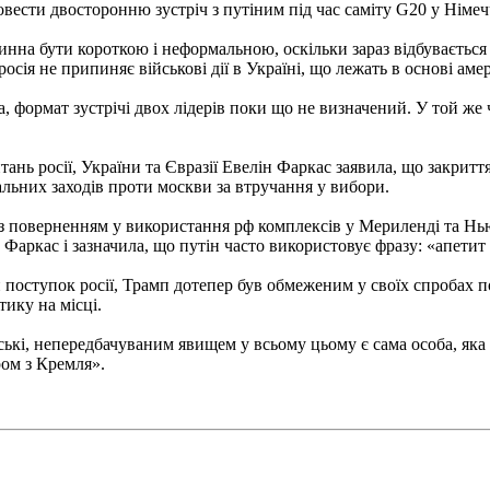
ести двосторонню зустріч з путіним під час саміту G20 у Німечч
нна бути короткою і неформальною, оскільки зараз відбувається 
ія не припиняє військові дії в Україні, що лежать в основі аме
 формат зустрічі двох лідерів поки що не визначений. У той же 
ань росії, України та Євразії Евелін Фаркас заявила, що закрит
ьних заходів проти москви за втручання у вибори.
з поверненням у використання рф комплексів у Мериленді та Нь
 Фаркас і зазначила, що путін часто використовує фразу: «апетит з
и поступок росії, Трамп дотепер був обмеженим у своїх спробах 
ику на місці.
ькі, непередбачуваним явищем у всьому цьому є сама особа, як
ром з Кремля».