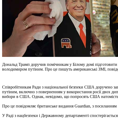
Дональд Трамп доручив помічникам у Білому домі підготовити с
володимиром путіним. Про це пишуть американські ЗМІ, пові
Співробітникам Ради з національної безпеки США доручено запр
путіним, включно з поверненням у використання росії двох дип
вибори в США. Однак, невідомо, що попросять США натомість 
Про це повідомляє британське видання Guardian, з посиланням 
У Раді з нацбезпеки і Державному департаменті спостерігаєтьс