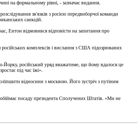
ині на формальному рівні, - зазначає видання.
розслідування зв'язків з росією передвиборчої команди
риканських санкцій.
час, Ентон відмовився відповісти на запитання про
тя російських комплексів і вислання з США підозрюваних
ю-Йорку, російський уряд вважатиме, що йому вдалося це
ростає під час їжі».
поліпшити відносини з москвою. Його зустріч з путіним
а обіймає посаду президента Сполучених Штатів. «Ми не