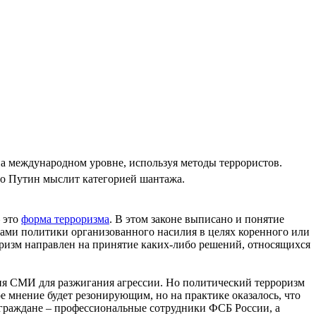
на международном уровне, используя методы террористов.
что Путин мыслит категорией шантажа.
 это
форма терроризма
. В этом законе выписано и понятие
тами политики организованного насилия в целях коренного или
оризм направлен на принятие каких-либо решений, относящихся
ия СМИ для разжигания агрессии. Но политический терроризм
 мнение будет резонирующим, но на практике оказалось, что
 граждане – профессиональные сотрудники ФСБ России, а