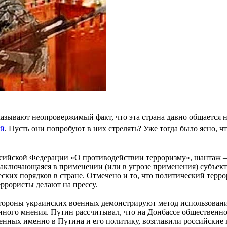
казывают неопровержимый факт, что эта страна давно общается 
ей
. Пусть они попробуют в них стрелять? Уже тогда было ясно, 
оссийской Федерации «О противодействии терроризму», шантаж –
 заключающаяся в применении (или в угрозе применения) субъек
ских порядков в стране. Отмечено и то, что политический терр
еррористы делают на прессу.
 стороны украинских военных демонстрируют метод использован
ого мнения. Путин рассчитывал, что на Донбассе общественное
енных именно в Путина и его политику, возглавили российские