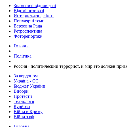
Знамениті відповідачі
Відомі позивачі
Интернет-конфлікти
Популярні теми
Верховна Рада
Ретроспектива
Фоторепортаж
Головна
Політика
Россия - политический террорист, и мир это должен приз
За кордоном
Україна - ЄС
Бюджет України
Вибори
Протести
Технології
Курйози
Війна в Криму
Війна з рф
Головна