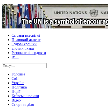
Справи всесвітні
Правовий акцент
Судові хроніки
Злочин і кара
Резонансні вердикти
RSS
Головна
Світ
Україна
Політика
Події
Київські новини
Відео
Спорт та діло