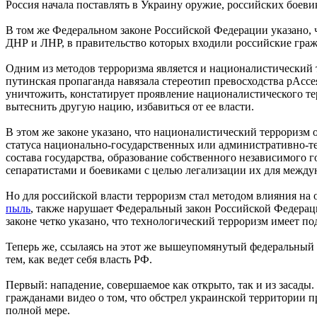
Россия начала поставлять в Украину оружие, российских боеви
В том же Федеральном законе Российской Федерации указано, ч
ДНР и ЛНР, в правительство которых входили российские граж
Одним из методов терроризма является и националистический 
путинская пропаганда навязала стереотип превосходства рАсс
уничтожить, констатирует проявление националистического те
вытеснить другую нацию, избавиться от ее власти.
В этом же законе указано, что националистический терроризм
статуса национально-государственных или административно-т
состава государства, образование собственного независимого г
сепаратистами и боевиками с целью легализации их для между
Но для российской власти терроризм стал методом влияния на
пыль
, также нарушает Федеральный закон Российской Федерац
законе четко указано, что технологический терроризм имеет п
Теперь же, ссылаясь на этот же вышеупомянутый федеральный з
тем, как ведет себя власть РФ.
Первый: нападение, совершаемое как открыто, так и из засады
гражданами видео о том, что обстрел украинской территории п
полной мере.