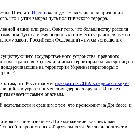
ства. И то, что
Путин
очень долго настаивал на признании
ого, что Путин выбрал путь политического террора.
ленной нации или расы. Факт того, что большинству россиян
казывания Дугина и ему подобных о том, что украинцев нужно
альному закону Российской Федерации) - путем устрашения
е существующего государственного устройства, правового
нства страны, выход тех или иных территориальных единиц из
, поддерживающие на территории Украины переговоры с
страны?
а о том, что Россия может
превратить США в радиоактивную
чающийся в угрозе применения ядерного оружия. И тоже в
роризм является самым опасным.
деятельности и сравним с тем, что происходит на Донбассе, и
ми открыто – понятно всем. Но выложенное российскими
й способ террористической деятельности Россия использует в