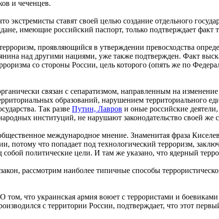
ков и чеченцев.
то экстремисты ставят своей целью создание отдельного государ
дане, имеющие российский паспорт, только подтверждает факт т
терроризм, проявляющийся в утверждении превосходства опреде
еянина над другими нациями, уже также подтвержден. Факт выс
рроризма со стороны России, цель которого (опять же по Федер
 органически связан с сепаратизмом, направленным на изменени
ерриториальных образований, нарушением территориального еди
осударства. Так разве
Путин, Лавров
и оные российские деятели
народных институций, не нарушают законодательство своей же 
 общественное международное мнение. Знаменитая фраза Киселев
ии, потому что попадает под технологический терроризм, заклю
од собой политические цели. И там же указано, что ядерный тер
акон, рассмотрим наиболее типичные способы террористической 
. О том, что украинская армия воюет с террористами и боевика
роизводился с территории России, подтверждает, что этот первы