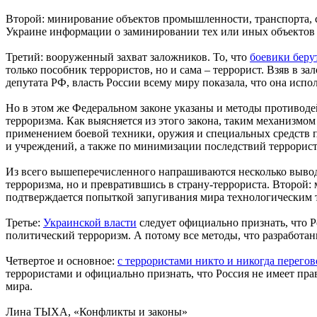
Второй: минирование объектов промышленности, транспорта, 
Украине информации о заминировании тех или иных объектов в
Третий: вооруженный захват заложников. То, что
боевики беру
только пособник террористов, но и сама – террорист. Взяв в 
депутата РФ, власть России всему миру показала, что она испол
Но в этом же Федеральном законе указаны и методы противоде
терроризма. Как выясняется из этого закона, таким механизмо
применением боевой техники, оружия и специальных средств п
и учреждений, а также по минимизации последствий террористич
Из всего вышеперечисленного напрашиваются несколько выводо
терроризма, но и превратившись в страну-террориста. Второй:
подтверждается попыткой запугивания мира технологическим 
Третье:
Украинской власти
следует официально признать, что Р
политический терроризм. А потому все методы, что разработан
Четвертое и основное:
с террористами никто и никогда перего
террористами и официально признать, что Россия не имеет пр
мира.
Лина ТЫХА, «Конфликты и законы»