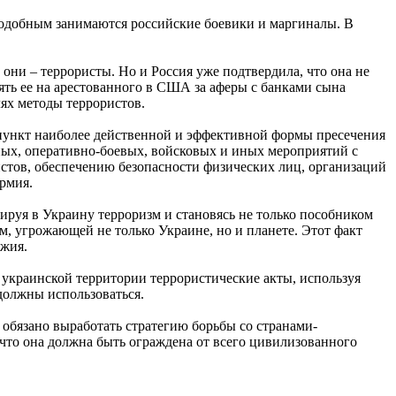
Подобным занимаются российские боевики и маргиналы. В
о они – террористы. Но и Россия уже подтвердила, что она не
ять ее на арестованного в США за аферы с банками сына
лях методы террористов.
 пункт наиболее действенной и эффективной формы пресечения
ьных, оперативно-боевых, войсковых и иных мероприятий с
стов, обеспечению безопасности физических лиц, организаций
армия.
ируя в Украину терроризм и становясь не только пособником
м, угрожающей не только Украине, но и планете. Этот факт
ужия.
а украинской территории террористические акты, используя
 должны использоваться.
 обязано выработать стратегию борьбы со странами-
 что она должна быть ограждена от всего цивилизованного