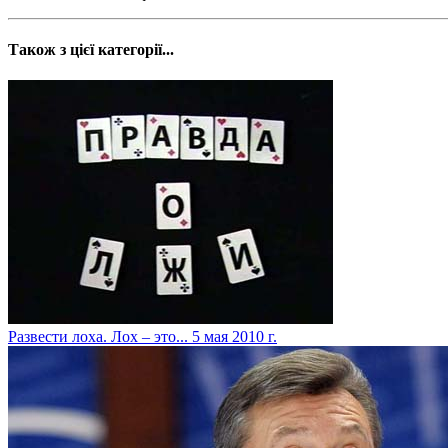
Також з цієї категорії...
Развести лоха. Лох – это...
5 мая 2010 г.