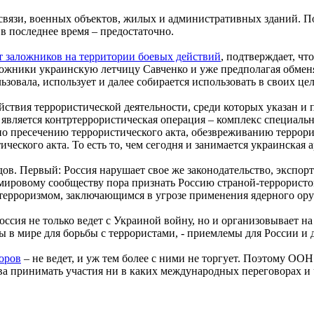
связи, военных объектов, жилых и административных зданий. 
 последнее время – предостаточно.
т заложников на территории боевых действий
, подтверждает, чт
заложники украинскую летчицу Савченко и уже предполагая обмен
ьзовала, использует и далее собирается использовать в своих це
йствия террористической деятельности, среди которых указан и
м является контртеррористическая операция – комплекс специал
о пресечению террористического акта, обезвреживанию террори
еского акта. То есть то, чем сегодня и занимается украинская 
в. Первый: Россия нарушает свое же законодательство, экспорт
 мировому сообществу пора признать Россию страной-террористо
терроризмом, заключающимся в угрозе применения ядерного ор
оссия не только ведет с Украиной войну, но и организовывает н
ы в мире для борьбы с террористами, - приемлемы для России и
воров
– не ведет, и уж тем более с ними не торгует. Поэтому ООН
ава принимать участия ни в каких международных переговорах и