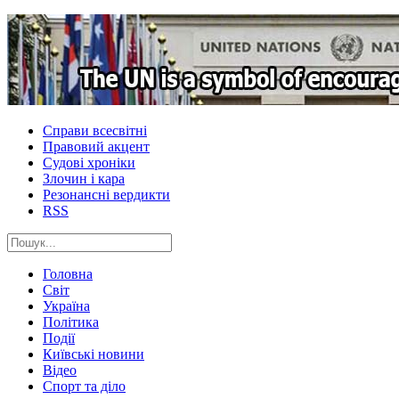
Справи всесвітні
Правовий акцент
Судові хроніки
Злочин і кара
Резонансні вердикти
RSS
Головна
Світ
Україна
Політика
Події
Київські новини
Відео
Спорт та діло