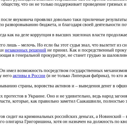
 обществу, что он не только поддерживает проведение грязных 
 после януковича проявлял довольно таки приличные результаты
по разворовыванию бюджета, и благодаря своей деятельности по
тогда как на деле коррупция в высших эшелонах власти продолжа
о лишь – мелочь. Но если бы этот судья знал, что вылетит из с
жки
незаконных решений
не принял. Как и посредственный проку
тающая в генеральной прокуратуре, не станет грудью за шаловлив
. Он имел возможность посредством государственных механизмов
 у него
активы в России
(и не только Липецкая фабрика), то кто 
выванию страны, воровства активов и – выведения денег в офш
х протестов в Украине. Оно и не удивительно, ведь народ загон
 власти, которые, как правильно заметил Саакашвили, полностью
в сидит на криминальных российских деньгах, а Новинский – в
о олигарха Григоришина, хотя он назначен на должность по кв