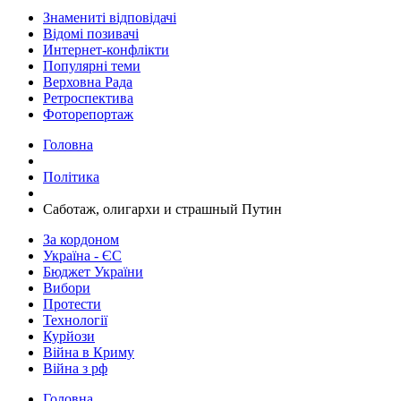
Знамениті відповідачі
Відомі позивачі
Интернет-конфлікти
Популярні теми
Верховна Рада
Ретроспектива
Фоторепортаж
Головна
Політика
Саботаж, олигархи и страшный Путин
За кордоном
Україна - ЄС
Бюджет України
Вибори
Протести
Технології
Курйози
Війна в Криму
Війна з рф
Головна