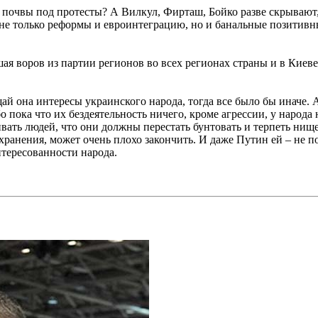
 почвы под протесты? А Вилкул, Фирташ, Бойко разве скрывают
 не только реформы и евроинтеграцию, но и банальные позитив
ая воров из партии регионов во всех регионах страны и в Киеве,
ищай она интересы украинского народа, тогда все было бы иначе
о пока что их бездеятельность ничего, кроме агрессии, у народа
ивать людей, что они должны перестать бунтовать и терпеть нище
охранения, может очень плохо закончить. И даже Путин ей – не по
нтересованности народа.