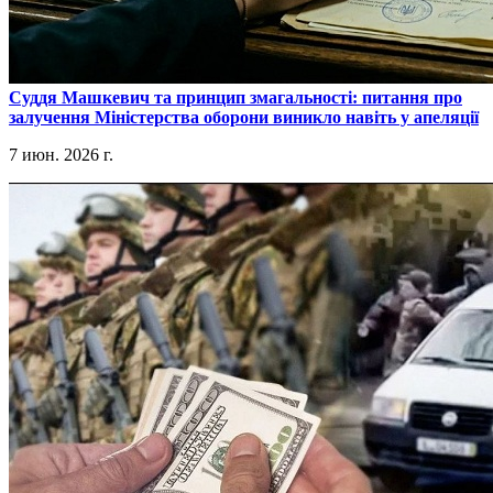
​Суддя Машкевич та принцип змагальності: питання про
залучення Міністерства оборони виникло навіть у апеляції
7 июн. 2026 г.