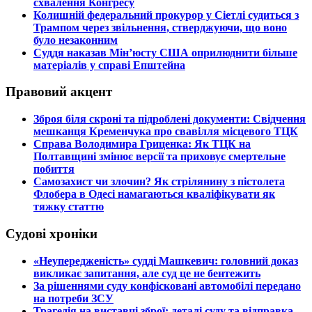
схвалення Конгресу
​Колишній федеральний прокурор у Сіетлі судиться з
Трампом через звільнення, стверджуючи, що воно
було незаконним
​Суддя наказав Мін’юсту США оприлюднити більше
матеріалів у справі Епштейна
Правовий акцент
​Зброя біля скроні та підроблені документи: Свідчення
мешканця Кременчука про свавілля місцевого ТЦК
​Справа Володимира Гриценка: Як ТЦК на
Полтавщині змінює версії та приховує смертельне
побиття
​Самозахист чи злочин? Як стрілянину з пістолета
Флобера в Одесі намагаються кваліфікувати як
тяжку статтю
Судові хроніки
​«Неупередженість» судді Машкевич: головний доказ
викликає запитання, але суд це не бентежить
​За рішеннями суду конфісковані автомобілі передано
на потреби ЗСУ
​Трагедія на виставці зброї: деталі суду та відправка