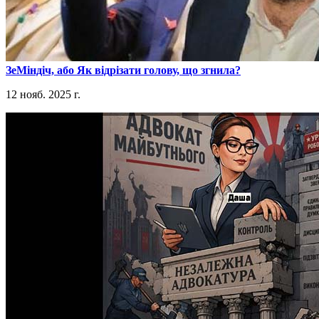
​ЗеМіндіч, або Як відрізати голову, що згнила?
12 нояб. 2025 г.