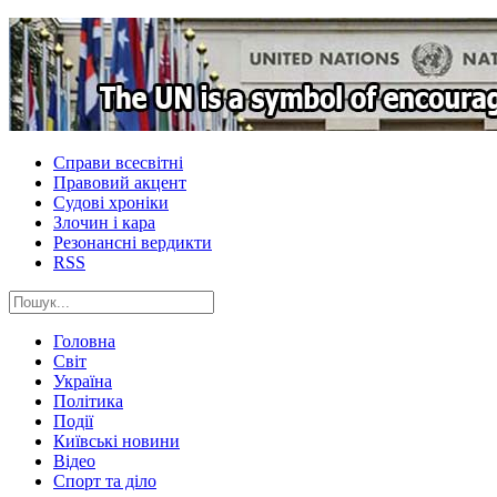
Справи всесвітні
Правовий акцент
Судові хроніки
Злочин і кара
Резонансні вердикти
RSS
Головна
Світ
Україна
Політика
Події
Київські новини
Відео
Спорт та діло