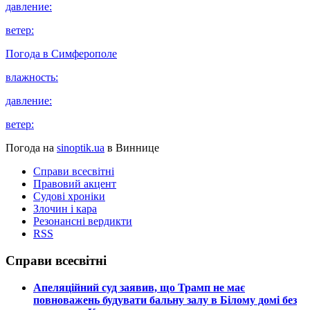
давление:
ветер:
Погода в
Симферополе
влажность:
давление:
ветер:
Погода на
sinoptik.ua
в Виннице
Справи всесвітні
Правовий акцент
Судові хроніки
Злочин і кара
Резонансні вердикти
RSS
Справи всесвітні
​Апеляційний суд заявив, що Трамп не має
повноважень будувати бальну залу в Білому домі без