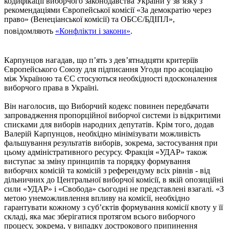
кодифікації виборчого законодавства України у зв’язку з
рекомендаціями Європейської комісії «За демократію через
право» (Венеціанської комісії) та ОБСЄ/БДІПЛ»,
повідомляють
«Конфлікти і закони»
.
Карпунцов нагадав, що п’ять з дев’ятнадцяти критеріїв
Європейського Союзу для підписання Угоди про асоціацію
між Україною та ЄС стосуються необхідності вдосконалення
виборчого права в Україні.
Він наголосив, що Виборчий кодекс повинен передбачати
запровадження пропорційної виборчої системи із відкритими
списками для виборів народних депутатів. Крім того, додав
Валерій Карпунцов, необхідно мінімізувати можливість
фальшування результатів виборів, зокрема, застосування при
цьому адміністративного ресурсу. Фракція «УДАР» також
виступає за зміну принципів та порядку формування
виборчих комісій та комісій з референдуму всіх рівнів - від
дільничних до Центральної виборчої комісії, в якій опозиційні
сили «УДАР» і «Свобода» сьогодні не представлені взагалі. «З
метою унеможливлення впливу на комісії, необхідно
гарантувати кожному з суб’єктів формування комісії квоту у її
складі, яка має зберігатися протягом всього виборчого
процесу, зокрема, у випадку дострокового припинення