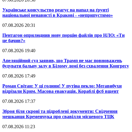
​Українське консульство реагує на напад на ґрунті
національної ненависті в Кракові - «неприпустимо»
07.08.2026 20:31
​Пентагон оприлюднив нову порцію файлів про НЛО: «Ти
це бачив?»
07.08.2026 19:40
​Апеляційний суд заявив, що Трамп не має повноважень
будувати бальну залу в Білому домі без схвалення Конгресу
07.08.2026 17:49
​Роман Світан: У ці години! У путіна пекло: Мегавибухи
відрізали Крим. Масова евакуація. Кораблі фсб вщент
07.08.2026 17:37
​Зброя біля скроні та підроблені документи: Свідчення
мешканця Кременчука про свавілля місцевого ТЦК
07.08.2026 11:23