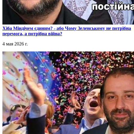
​Хіба Міндічем єдиним? - або Чому Зеленському не потрібна
перемога, а потрібна війна?
4 мая 2026 г.