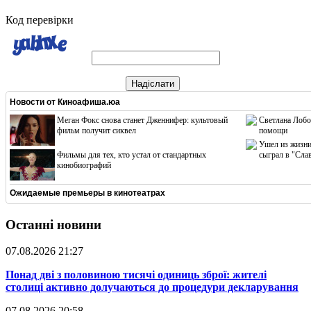
Код перевірки
Надіслати
Новости от
Киноафиша.юа
Меган Фокс снова станет Дженнифер: культовый
Светлана Лобо
фильм получит сиквел
помощи
Ушел из жизни
Фильмы для тех, кто устал от стандартных
сыграл в "Сла
кинобиографий
Ожидаемые премьеры в кинотеатрах
Останні новини
07.08.2026 21:27
​Понад дві з половиною тисячі одиниць зброї: жителі
столиці активно долучаються до процедури декларування
07.08.2026 20:58