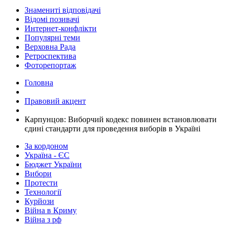
Знамениті відповідачі
Відомі позивачі
Интернет-конфлікти
Популярні теми
Верховна Рада
Ретроспектива
Фоторепортаж
Головна
Правовий акцент
Карпунцов: Виборчий кодекс повинен встановлювати
єдині стандарти для проведення виборів в Україні
За кордоном
Україна - ЄС
Бюджет України
Вибори
Протести
Технології
Курйози
Війна в Криму
Війна з рф