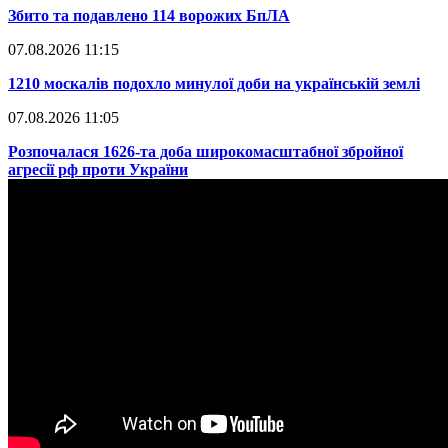
​Збито та подавлено 114 ворожих БпЛА
07.08.2026 11:15
​1210 москалів подохло минулої доби на українській землі
07.08.2026 11:05
​Розпочалася 1626-та доба широкомасштабної збройної
агресії рф проти України