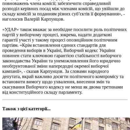
повноважень члена комісії; забезпечити справедливий
розподіл керівних посад між членами комісій, що увійшли до
складу комісій за поданням різних суб’єктів її формування», -
наголосив Валерій Карпунцов.
«УДАР» також вважає за необхідне посилити роль політичних
партій у виборчому процесі, зокрема, надати додаткові
гарантії участі у такому процесі опозиційним політичним
партіям. «Крім встановлення єдиних стандартів для
проведення виборів в Україні, Виборчий кодекс України
повинен стати ключовою гарантією стабільності виборчого
законодавства України та унеможливлення його юридично
необґрунтованої зміни напередодні окремої виборчої
кампанії», - сказав Карпунцов. За словами народного
депутата, вкрай важливо досягти політичного компромісу та
встановити вимогу щодо ухвалення, внесення змін та
скасування Виборчого кодексу не менш як двома третинами
від конституційного складу парламенту.
Також з цієї категорії...