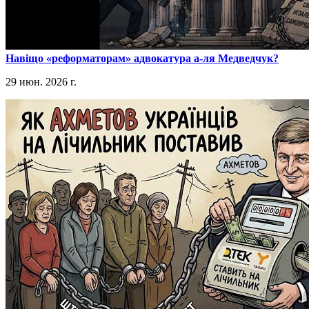
​Навіщо «реформаторам» адвокатура а-ля Медведчук?
29 июн. 2026 г.