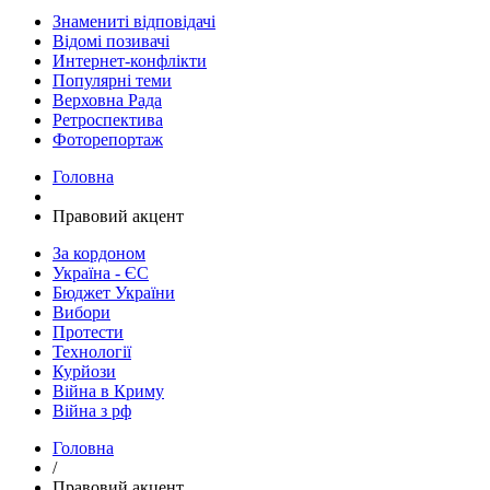
Знамениті відповідачі
Відомі позивачі
Интернет-конфлікти
Популярні теми
Верховна Рада
Ретроспектива
Фоторепортаж
Головна
Правовий акцент
За кордоном
Україна - ЄС
Бюджет України
Вибори
Протести
Технології
Курйози
Війна в Криму
Війна з рф
Головна
/
Правовий акцент