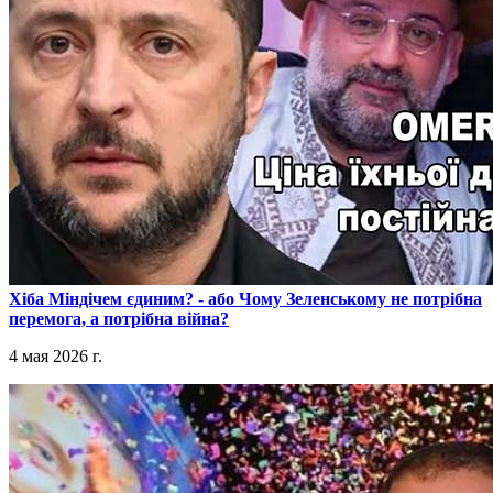
​Хіба Міндічем єдиним? - або Чому Зеленському не потрібна
перемога, а потрібна війна?
4 мая 2026 г.