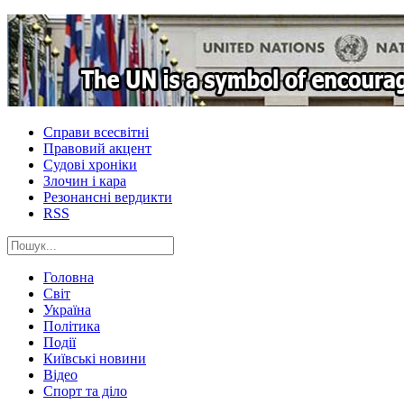
Справи всесвітні
Правовий акцент
Судові хроніки
Злочин і кара
Резонансні вердикти
RSS
Головна
Світ
Україна
Політика
Події
Київські новини
Відео
Спорт та діло