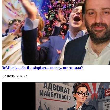
​ЗеМіндіч, або Як відрізати голову, що згнила?
12 нояб. 2025 г.