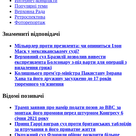
Интернет-конфлікти
Популярні теми
Верховна Рада
Ретроспектива
Фоторепортаж
Знамениті відповідачі
​Мільярдер проти президента: чи опиниться Ілон
Маск у мексиканському суді?
​Верховний суд Бразилії дозволив вивести
експрезидента Болсонару з-під варти для операції з
видалення грижі
​Колишнього прем'єр-міністра Пакистану Імрана
Хана та його дружину засуджено до 17 років
тюремного ув'язнення
Відомі позивачі
​Трамп заявив про намір подати позов до ВВС за
монтаж його промови перед штурмом Конгресу 6
січня 2021 року
​Принц Гаррі виграв суд проти британських таблоїдів
за втручання в його приватне життя
​Окружний суд Флориди обіцяє розкрити більше