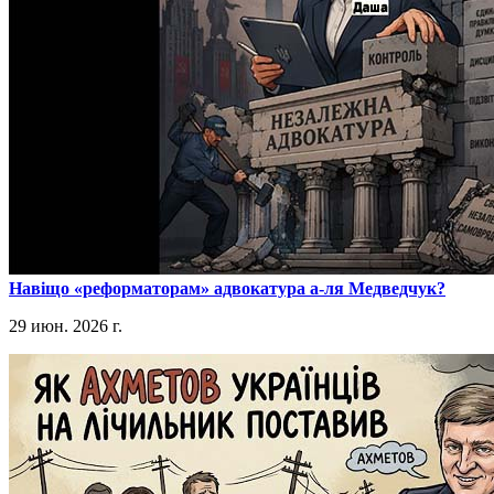
​Навіщо «реформаторам» адвокатура а-ля Медведчук?
29 июн. 2026 г.