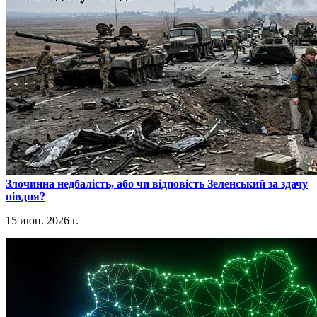
​Злочинна недбалість, або чи відповість Зеленський за здачу
півдня?
15 июн. 2026 г.