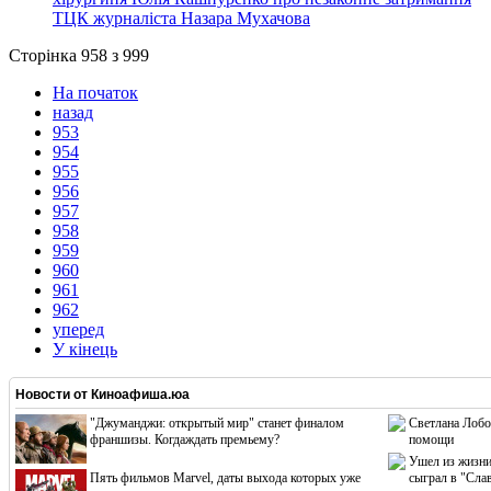
ТЦК журналіста Назара Мухачова
Сторінка 958 з 999
На початок
назад
953
954
955
956
957
958
959
960
961
962
уперед
У кінець
Новости от
Киноафиша.юа
"Джуманджи: открытый мир" станет финалом
Светлана Лобо
франшизы. Когдаждать премьему?
помощи
Ушел из жизни
Пять фильмов Marvel, даты выхода которых уже
сыграл в "Сла