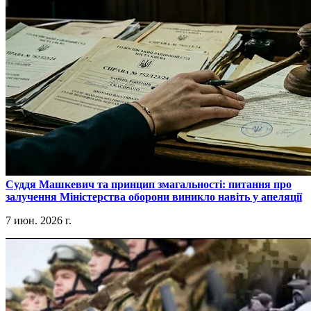
​Суддя Машкевич та принцип змагальності: питання про
залучення Міністерства оборони виникло навіть у апеляції
7 июн. 2026 г.