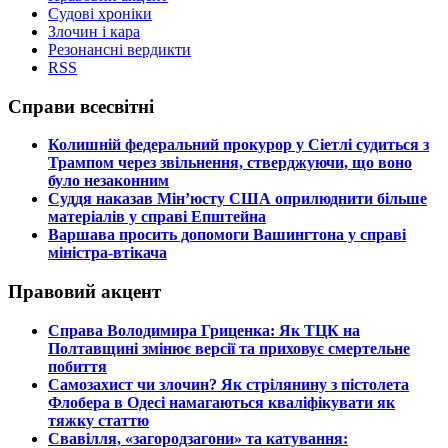
Судові хроніки
Злочин і кара
Резонансні вердикти
RSS
Справи всесвітні
​Колишній федеральний прокурор у Сіетлі судиться з
Трампом через звільнення, стверджуючи, що воно
було незаконним
​Суддя наказав Мін’юсту США оприлюднити більше
матеріалів у справі Епштейна
​Варшава просить допомоги Вашингтона у справі
міністра-втікача
Правовий акцент
​Справа Володимира Гриценка: Як ТЦК на
Полтавщині змінює версії та приховує смертельне
побиття
​Самозахист чи злочин? Як стрілянину з пістолета
Флобера в Одесі намагаються кваліфікувати як
тяжку статтю
​Свавілля, «загородзагони» та катування: