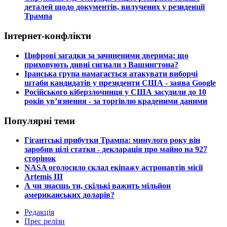
деталей щодо документів, вилучених у резиденції
Трампа
Інтернет-конфлікти
​Цифрові загадки за зачиненими дверима: що
приховують дивні сигнали з Вашингтона?
​Іранська група намагається атакувати виборчі
штаби кандидатів у президенти США - заява Google
​Російського кіберзлочинця у США засудили до 10
років ув’язнення - за торгівлю краденими даними
Популярні теми
​Гігантські прибутки Трампа: минулого року він
заробив цілі статки - декларація про майно на 927
сторінок
​NASA оголосило склад екіпажу астронавтів місії
Artemis III
​А чи знаєшь ти, скількі важить мільйон
американських доларів?
Редакція
Прес релізи