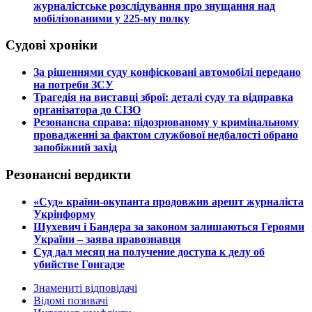
журналістське розслідування про знущання над
мобілізованими у 225-му полку
Судові хроніки
​За рішеннями суду конфісковані автомобілі передано
на потреби ЗСУ
​Трагедія на виставці зброї: деталі суду та відправка
організатора до СІЗО
​Резонансна справа: підозрюваному у кримінальному
провадженні за фактом службової недбалості обрано
запобіжний захід
Резонансні вердикти
​«Суд» країни-окупанта продовжив арешт журналіста
Укрінформу
Шухевич і Бандера за законом залишаються Героями
України – заява правознавця
Суд дал месяц на получение доступа к делу об
убийстве Гонгадзе
Знамениті відповідачі
Відомі позивачі