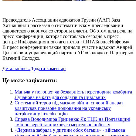
Председатель Ассоциации адвокатов Грузии (ААГ) Заза
Хатиашвили рассказал о систематическом преследовании
адвокатского корпуса со стороны власти. Об этом шла речь на
пресс-конференции, которая состоялась сегодня в пресс-
центре Информационного агентства «ЛИГАБизнесИнформ».
В пресс-конференции также приняли участие адвокат Андрей
Цыганков и управляющий партнер АГ «Солодко и Партнеры»
Евгений Солодко.
Детальніше...
Додати коментар
Це може зацікавити:
​Маньяк у погонах: як безкарність перетворила комбрига
Лучанова на ката для солдатів та цивільних
​Системний терор під маскою війни: силовий апарат
влаштував показове полювання на українську
патріотичну інтелігенцію
​Справа Володимира Гриценка: Як ТЦК на Полтавщині
змінює версії та приховує смертельне побиття
​«Держава забрала у дитини обох батьків» - військова
хірургиня Юлія Кашпуренко про незаконне затримання