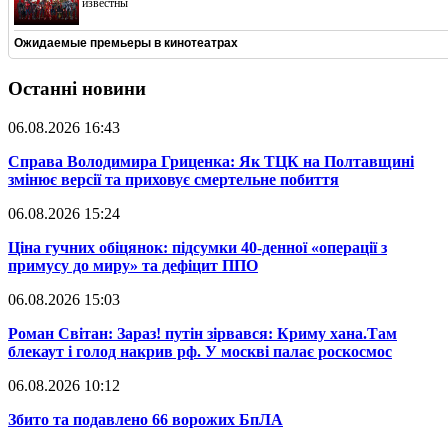
известны
Ожидаемые премьеры в кинотеатрах
Останні новини
06.08.2026 16:43
​Справа Володимира Гриценка: Як ТЦК на Полтавщині
змінює версії та приховує смертельне побиття
06.08.2026 15:24
​Ціна гучних обіцянок: підсумки 40-денної «операції з
примусу до миру» та дефіцит ППО
06.08.2026 15:03
​Роман Світан: Зараз! путін зірвався: Криму хана.Там
блекаут і голод накрив рф. У москві палає роскосмос
06.08.2026 10:12
​Збито та подавлено 66 ворожих БпЛА