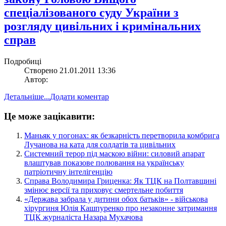
спеціалізованого суду України з
розгляду цивільних і кримінальних
справ
Подробиці
Створено 21.01.2011 13:36
Автор:
Детальніше...
Додати коментар
Це може зацікавити:
​Маньяк у погонах: як безкарність перетворила комбрига
Лучанова на ката для солдатів та цивільних
​Системний терор під маскою війни: силовий апарат
влаштував показове полювання на українську
патріотичну інтелігенцію
​Справа Володимира Гриценка: Як ТЦК на Полтавщині
змінює версії та приховує смертельне побиття
​«Держава забрала у дитини обох батьків» - військова
хірургиня Юлія Кашпуренко про незаконне затримання
ТЦК журналіста Назара Мухачова