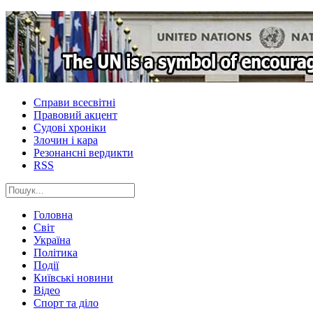
Справи всесвітні
Правовий акцент
Судові хроніки
Злочин і кара
Резонансні вердикти
RSS
Головна
Світ
Україна
Політика
Події
Київські новини
Відео
Спорт та діло