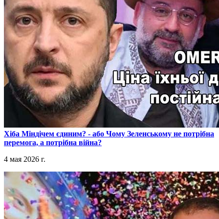
​Хіба Міндічем єдиним? - або Чому Зеленському не потрібна
перемога, а потрібна війна?
4 мая 2026 г.