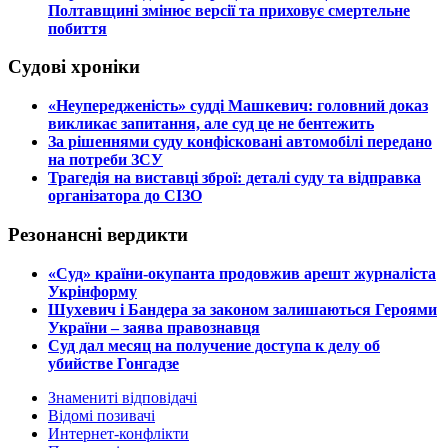
Полтавщині змінює версії та приховує смертельне
побиття
Судові хроніки
​«Неупередженість» судді Машкевич: головний доказ
викликає запитання, але суд це не бентежить
​За рішеннями суду конфісковані автомобілі передано
на потреби ЗСУ
​Трагедія на виставці зброї: деталі суду та відправка
організатора до СІЗО
Резонансні вердикти
​«Суд» країни-окупанта продовжив арешт журналіста
Укрінформу
Шухевич і Бандера за законом залишаються Героями
України – заява правознавця
Суд дал месяц на получение доступа к делу об
убийстве Гонгадзе
Знамениті відповідачі
Відомі позивачі
Интернет-конфлікти