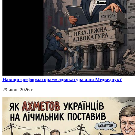
​Навіщо «реформаторам» адвокатура а-ля Медведчук?
29 июн. 2026 г.