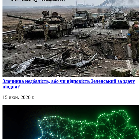
​Злочинна недбалість, або чи відповість Зеленський за здачу
півдня?
15 июн. 2026 г.