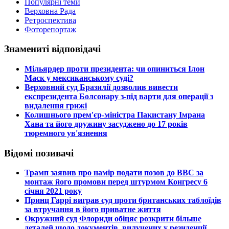
Популярні теми
Верховна Рада
Ретроспектива
Фоторепортаж
Знамениті відповідачі
​Мільярдер проти президента: чи опиниться Ілон
Маск у мексиканському суді?
​Верховний суд Бразилії дозволив вивести
експрезидента Болсонару з-під варти для операції з
видалення грижі
​Колишнього прем'єр-міністра Пакистану Імрана
Хана та його дружину засуджено до 17 років
тюремного ув'язнення
Відомі позивачі
​Трамп заявив про намір подати позов до ВВС за
монтаж його промови перед штурмом Конгресу 6
січня 2021 року
​Принц Гаррі виграв суд проти британських таблоїдів
за втручання в його приватне життя
​Окружний суд Флориди обіцяє розкрити більше
деталей щодо документів, вилучених у резиденції