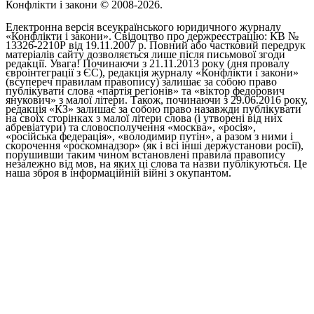
Конфлікти і закони © 2008-2026.
Електронна версія всеукраїнського юридичного журналу
«Конфлікти і закони». Свідоцтво про держреєстрацію: КВ №
13326-2210Р від 19.11.2007 р. Повний або частковий передрук
матеріалів сайту дозволяється лише після письмової згоди
редакції. Увага! Починаючи з 21.11.2013 року (дня провалу
євроінтеграції з ЄС), редакція журналу «Конфлікти і закони»
(всупереч правилам правопису) залишає за собою право
публікувати слова «партія регіонів» та «віктор федорович
янукович» з малої літери. Також, починаючи з 29.06.2016 року,
редакція «КЗ» залишає за собою право назавжди публікувати
на своїх сторінках з малої літери слова (і утворені від них
абревіатури) та словосполучення «москва», «росія»,
«російська федерація», «володимир путін», а разом з ними і
скорочення «роскомнадзор» (як і всі інші держустанови росії),
порушивши таким чином встановлені правила правопису
незалежно від мов, на яких ці слова та назви публікуються. Це
наша зброя в інформаційній війні з окупантом.