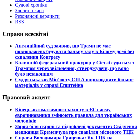
Судові хроніки
Злочин і кара
Резонансні вердикти
RSS
Справи всесвітні
​Апеляційний суд заявив, що Трамп не має
повноважень будувати бальну залу в Білому домі без
схвалення Конгресу
​Колишній федеральний прокурор у Сіетлі судиться з
Трампом через звільнення, стверджуючи, що воно
було незаконним
​Суддя наказав Мін’юсту США оприлюднити більше
матеріалів у справі Епштейна
Правовий акцент
​Кінець автоматичного захисту в ЄС: чому
єврочиновники змінюють правила для українських
чоловіків
​Зброя біля скроні та підроблені документи: Свідчення
мешканця Кременчука про свавілля місцевого ТЦК
​Справа Володимира Гриценка: Як ТЦК на