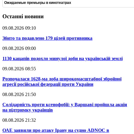
Ожидаемые премьеры в кинотеатрах
Останні новини
09.08.2026 09:10
​Збито та подавлено 179 цілей противника
09.08.2026 09:00
​1130 кацапів подохло минулої доби на українській землі
09.08.2026 08:55
​Розпочалася 1628-ма доба широкомасштабної збройної
агресії російської федерації проти України
08.08.2026 21:50
​Солідарність проти ксенофобії: у Варшаві пройшла акція
на підтримку українців
08.08.2026 21:32
​ОАЕ заявили про атаку Ірану на судно ADNOC в