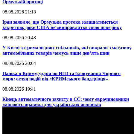
Ормузькій протоці
08.08.2026 21:18
​Іран заявляє, що Ормузька протока залишатиметься
закритою, доки США не «виправлять» свою поведінку
08.08.2026 20:48
​У Києві затримали двох спільників, які викрали з магазину
автомобільних товарів чомусь лише дев’ять шин
08.08.2026 20:04
Паніка в Криму, удари по НПЗ та блокування Чорного
моря: огляд подій від «КРИМського бандерівця»
08.08.2026 19:41
​Кінець автоматичного захисту в ЄС: чому єврочиновники
змінюють правила для українських чоловіків