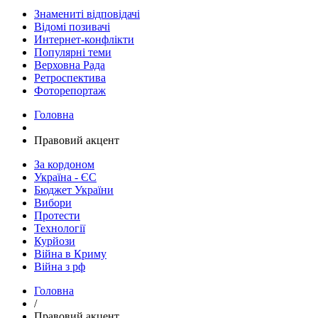
Знамениті відповідачі
Відомі позивачі
Интернет-конфлікти
Популярні теми
Верховна Рада
Ретроспектива
Фоторепортаж
Головна
Правовий акцент
За кордоном
Україна - ЄС
Бюджет України
Вибори
Протести
Технології
Курйози
Війна в Криму
Війна з рф
Головна
/
Правовий акцент