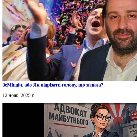
​ЗеМіндіч, або Як відрізати голову, що згнила?
12 нояб. 2025 г.