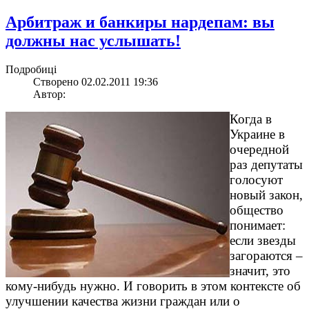
Арбитраж и банкиры нардепам: вы
должны нас услышать!
Подробиці
Створено 02.02.2011 19:36
Автор:
Когда в
Украине в
очередной
раз депутаты
голосуют
новый закон,
общество
понимает:
если звезды
загораются –
значит, это
кому-нибудь нужно. И говорить в этом контексте об
улучшении качества жизни граждан или о