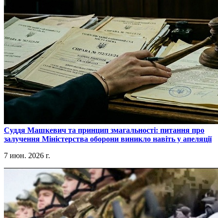
​Суддя Машкевич та принцип змагальності: питання про
залучення Міністерства оборони виникло навіть у апеляції
7 июн. 2026 г.