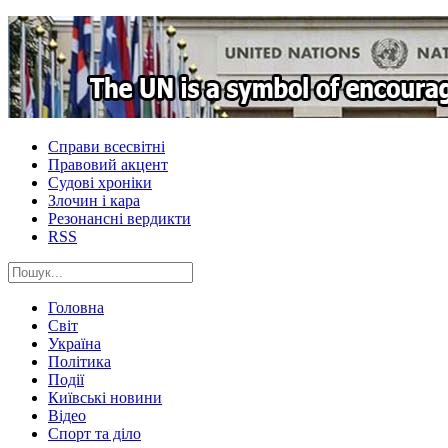
Справи всесвітні
Правовий акцент
Судові хроніки
Злочин і кара
Резонансні вердикти
RSS
Головна
Світ
Україна
Політика
Події
Київські новини
Відео
Спорт та діло