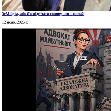
​ЗеМіндіч, або Як відрізати голову, що згнила?
12 нояб. 2025 г.