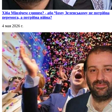
​Хіба Міндічем єдиним? - або Чому Зеленському не потрібна
перемога, а потрібна війна?
4 мая 2026 г.