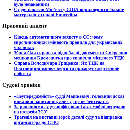
було незаконним
​Суддя наказав Мін’юсту США оприлюднити більше
матеріалів у справі Епштейна
Правовий акцент
​Кінець автоматичного захисту в ЄС: чому
єврочиновники змінюють правила для українських
чоловіків
​Зброя біля скроні та підроблені документи: Свідчення
мешканця Кременчука про свавілля місцевого ТЦК
​Справа Володимира Гриценка: Як ТЦК на
Полтавщині змінює версії та приховує смертельне
побиття
Судові хроніки
​«Неупередженість» судді Машкевич: головний доказ
викликає запитання, але суд це не бентежить
​За рішеннями суду конфісковані автомобілі передано
на потреби ЗСУ
​Трагедія на виставці зброї: деталі суду та відправка
організатора до СІЗО