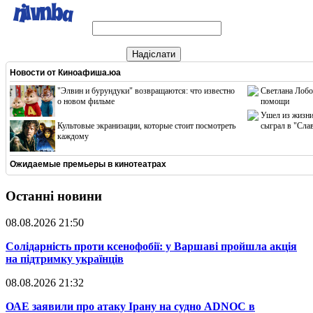
Надіслати
Новости от
Киноафиша.юа
"Элвин и бурундуки" возвращаются: что известно
Светлана Лобо
о новом фильме
помощи
Ушел из жизни
Культовые экранизации, которые стоит посмотреть
сыграл в "Сла
каждому
Ожидаемые премьеры в кинотеатрах
Останні новини
08.08.2026 21:50
​Солідарність проти ксенофобії: у Варшаві пройшла акція
на підтримку українців
08.08.2026 21:32
​ОАЕ заявили про атаку Ірану на судно ADNOC в