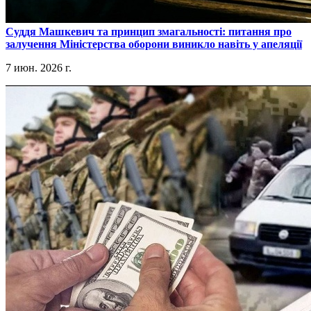
​Суддя Машкевич та принцип змагальності: питання про
залучення Міністерства оборони виникло навіть у апеляції
7 июн. 2026 г.