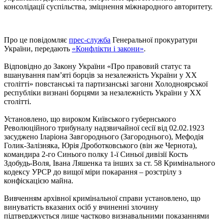
консолідації суспільства, зміцнення міжнародного авторитету.
Про це повідомляє
прес-служба
Генеральної прокуратури
України, передають
«Конфлікти і закони»
.
Відповідно до Закону України «Про правовий статус та
вшанування пам’яті борців за незалежність України у ХХ
столітті» повстанські та партизанські загони Холодноярської
республіки визнані борцями за незалежність України у ХХ
столітті.
Установлено, що вироком Київського губернського
Революційного трибуналу надзвичайної сесії від 02.02.1923
засуджено Іларіона Завгороднього (Загороднього), Мефодія
Голик-Залізняка, Юрія Дроботковського (він же Чернота),
командира 2-го Синього полку 1-ї Синьої дивізії Кость
Здобудь-Воля, Івана Ляшенка та інших за ст. 58 Кримінального
кодексу УРСР до вищої міри покарання – розстрілу з
конфіскацією майна.
Вивченням архівної кримінальної справи установлено, що
винуватість вказаних осіб у вчиненні злочину
підтверджується лише частково визнавальними показаннями