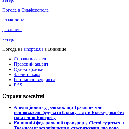
ветер:
Погода в
Симферополе
влажность:
давление:
ветер:
Погода на
sinoptik.ua
в Виннице
Справи всесвітні
Правовий акцент
Судові хроніки
Злочин і кара
Резонансні вердикти
RSS
Справи всесвітні
​Апеляційний суд заявив, що Трамп не має
повноважень будувати бальну залу в Білому домі без
схвалення Конгресу
​Колишній федеральний прокурор у Сіетлі судиться з
Трампом через звільнення, стверджуючи, що воно