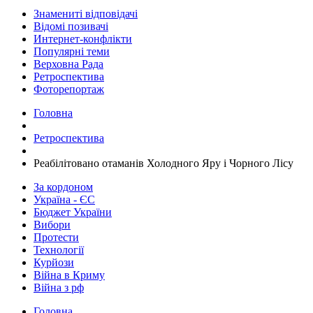
Знамениті відповідачі
Відомі позивачі
Интернет-конфлікти
Популярні теми
Верховна Рада
Ретроспектива
Фоторепортаж
Головна
Ретроспектива
​Реабілітовано отаманів Холодного Яру і Чорного Лісу
За кордоном
Україна - ЄС
Бюджет України
Вибори
Протести
Технології
Курйози
Війна в Криму
Війна з рф
Головна