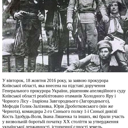
У вівторок, 18 жовтня 2016 року, за заявою прокурора
Київської області, яка внесена на підставі доручення
Генерального прокурора України, рішенням апеляційного суду
Київської області реабілітовано отаманів Холодного Яру і
Чорного Лісу - Іларіона Завгороднього (Загороднього),
Мефодія Голик-Залізняка, Юрія Дроботковського (він же
Чернота), командира 2-го Синього полку 1-ї Синьої дивізії
Кость Здобудь-Воля, Івана Ляшенка та інших, які брали участь
у визвольній боротьбі початку ХХ століття за утвердження
української державності, історичної єдності земель,