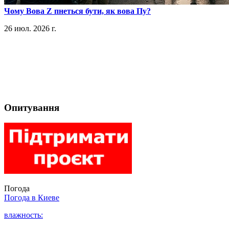
​Чому Вова Z пнеться бути, як вова Пу?
26 июл. 2026 г.
Опитування
Погода
Погода в
Киеве
влажность: