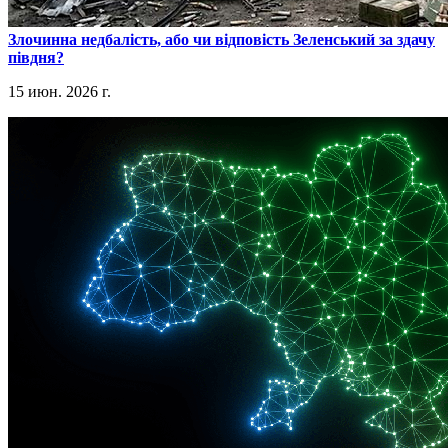
​Злочинна недбалість, або чи відповість Зеленський за здачу
півдня?
15 июн. 2026 г.