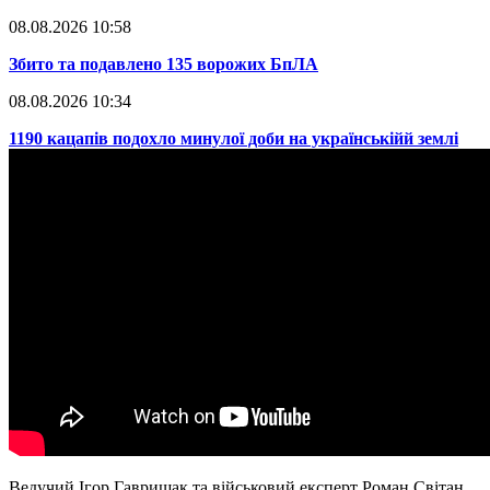
08.08.2026 10:58
​Збито та подавлено 135 ворожих БпЛА
08.08.2026 10:34
​1190 кацапів подохло минулої доби на українськійй землі
Ведучий Ігор Гаврищак та військовий експерт Роман Світан