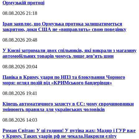
Ормузькій протоці
08.08.2026 21:18
​Іран заявляє, що Ормузька протока залишатиметься
закритою, доки США не «виправлять» свою поведінку
08.08.2026 20:48
​У Києві затримали двох спільників, які викрали з магазину
автомобільних товарів чомусь лише дев’ять шин
08.08.2026 20:04
Паніка в Криму, удари по НПЗ та блокування Чорного
моря: огляд подій від «КРИМського бандерівця»
08.08.2026 19:41
​Кінець автоматичного захисту в ЄС: чому єврочиновники
змінюють правила для українських чоловіків
08.08.2026 14:03
​Роман Світан: У ці години! У путіна жах: Мадяр і ГУР вже
у Криму. Таких ударів рф не чекала.Накрили еліту