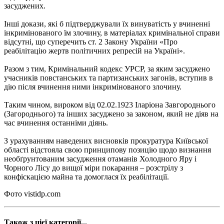
засуджених.
Інші докази, які б підтверджували їх винуватість у вчиненні
інкримінованого їм злочину, в матеріалах кримінальної справи
відсутні, що суперечить ст. 2 Закону України «Про
реабілітацію жертв політичних репресій на Україні».
Разом з тим, Кримінальний кодекс УРСР, за яким засуджено
учасників повстанських та партизанських загонів, вступив в
дію після вчинення ними інкримінованого злочину.
Таким чином, вироком від 02.02.1923 Іларіона Завгороднього
(Загороднього) та інших засуджено за законом, який не діяв на
час вчинення останніми діянь.
З урахуванням наведених висновків прокуратура Київської
області відстояла свою принципову позицію щодо визнання
необґрунтованим засудження отаманів Холодного Яру і
Чорного Лісу до вищої міри покарання – розстрілу з
конфіскацією майна та домоглася їх реабілітації.
Фото vistidp.com
Також з цієї категорії...