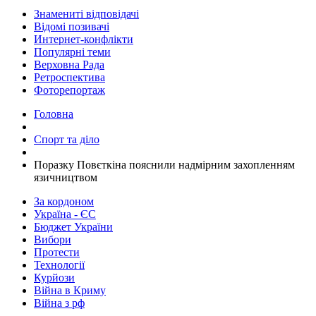
Знамениті відповідачі
Відомі позивачі
Интернет-конфлікти
Популярні теми
Верховна Рада
Ретроспектива
Фоторепортаж
Головна
Спорт та діло
Поразку Повєткіна пояснили надмірним захопленням
язичництвом
За кордоном
Україна - ЄС
Бюджет України
Вибори
Протести
Технології
Курйози
Війна в Криму
Війна з рф