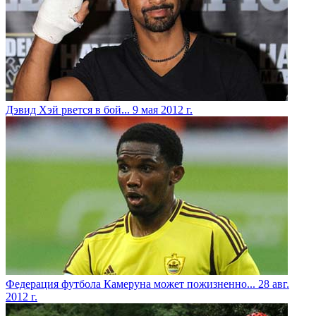
Дэвид Хэй рвется в бой...
9 мая 2012 г.
Федерация футбола Камеруна может пожизненно...
28 авг.
2012 г.