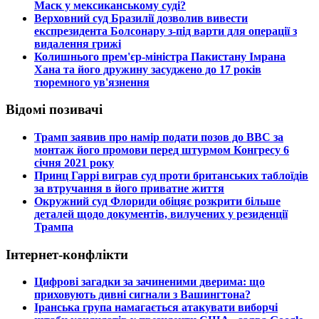
Маск у мексиканському суді?
​Верховний суд Бразилії дозволив вивести
експрезидента Болсонару з-під варти для операції з
видалення грижі
​Колишнього прем'єр-міністра Пакистану Імрана
Хана та його дружину засуджено до 17 років
тюремного ув'язнення
Відомі позивачі
​Трамп заявив про намір подати позов до ВВС за
монтаж його промови перед штурмом Конгресу 6
січня 2021 року
​Принц Гаррі виграв суд проти британських таблоїдів
за втручання в його приватне життя
​Окружний суд Флориди обіцяє розкрити більше
деталей щодо документів, вилучених у резиденції
Трампа
Інтернет-конфлікти
​Цифрові загадки за зачиненими дверима: що
приховують дивні сигнали з Вашингтона?
​Іранська група намагається атакувати виборчі