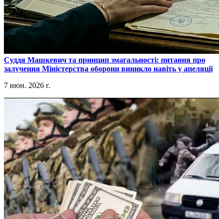
​Суддя Машкевич та принцип змагальності: питання про
залучення Міністерства оборони виникло навіть у апеляції
7 июн. 2026 г.