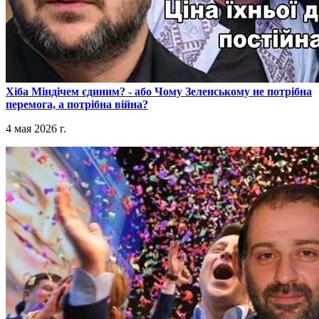
​Хіба Міндічем єдиним? - або Чому Зеленському не потрібна
перемога, а потрібна війна?
4 мая 2026 г.