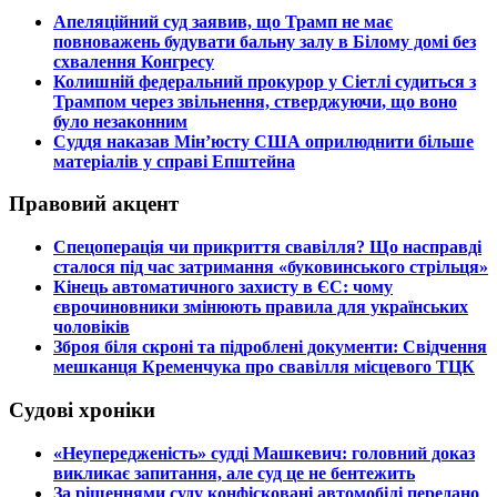
​Апеляційний суд заявив, що Трамп не має
повноважень будувати бальну залу в Білому домі без
схвалення Конгресу
​Колишній федеральний прокурор у Сіетлі судиться з
Трампом через звільнення, стверджуючи, що воно
було незаконним
​Суддя наказав Мін’юсту США оприлюднити більше
матеріалів у справі Епштейна
Правовий акцент
​Спецоперація чи прикриття свавілля? Що насправді
сталося під час затримання «буковинського стрільця»
​Кінець автоматичного захисту в ЄС: чому
єврочиновники змінюють правила для українських
чоловіків
​Зброя біля скроні та підроблені документи: Свідчення
мешканця Кременчука про свавілля місцевого ТЦК
Судові хроніки
​«Неупередженість» судді Машкевич: головний доказ
викликає запитання, але суд це не бентежить
​За рішеннями суду конфісковані автомобілі передано