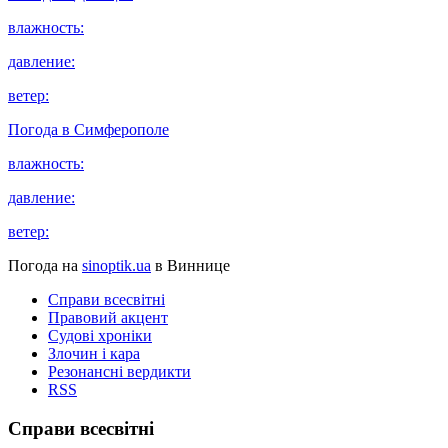
влажность:
давление:
ветер:
Погода в
Симферополе
влажность:
давление:
ветер:
Погода на
sinoptik.ua
в Виннице
Справи всесвітні
Правовий акцент
Судові хроніки
Злочин і кара
Резонансні вердикти
RSS
Справи всесвітні