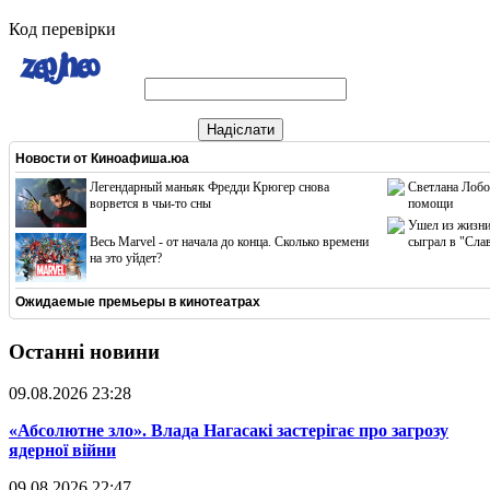
Код перевірки
Надіслати
Новости от
Киноафиша.юа
Легендарный маньяк Фредди Крюгер снова
Светлана Лобо
ворвется в чьи-то сны
помощи
Ушел из жизни
Весь Marvel - от начала до конца. Сколько времени
сыграл в "Сла
на это уйдет?
Ожидаемые премьеры в кинотеатрах
Останні новини
09.08.2026 23:28
​«Абсолютне зло». Влада Нагасакі застерігає про загрозу
ядерної війни
09.08.2026 22:47