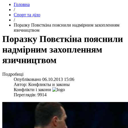
Головна
/
Спорт та діло
/
Поразку Повєткіна пояснили надмірним захопленням
язичництвом
Поразку Повєткіна пояснили
надмірним захопленням
язичництвом
Подробиці
Опубліковано
06.10.2013 15:06
Автор:
Конфликты и законы
Конфлікти і закони
Переглядів: 9914