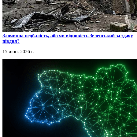
​Злочинна недбалість, або чи відповість Зеленський за здачу
півдня?
15 июн. 2026 г.