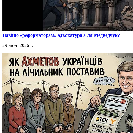
​Навіщо «реформаторам» адвокатура а-ля Медведчук?
29 июн. 2026 г.