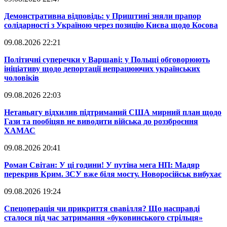
​Демонстративна відповідь: у Приштині зняли прапор
солідарності з Україною через позицію Києва щодо Косова
09.08.2026 22:21
​Політичні суперечки у Варшаві: у Польщі обговорюють
ініціативу щодо депортації непрацюючих українських
чоловіків
09.08.2026 22:03
​Нетаньягу відхилив підтриманий США мирний план щодо
Гази та пообіцяв не виводити війська до роззброєння
ХАМАС
09.08.2026 20:41
​Роман Світан: У ці години! У путіна мега НП: Мадяр
перекрив Крим. ЗСУ вже біля мосту. Новоросійськ вибухає
09.08.2026 19:24
​Спецоперація чи прикриття свавілля? Що насправді
сталося під час затримання «буковинського стрільця»