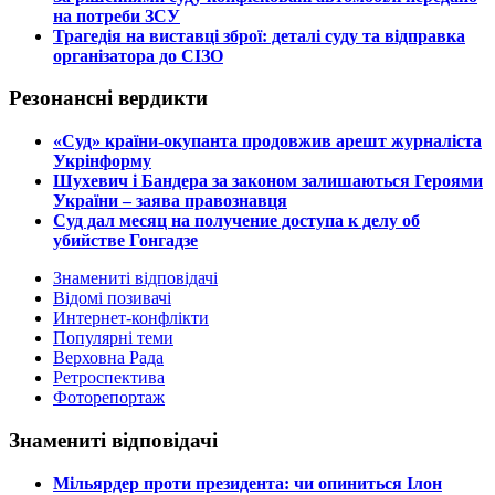
на потреби ЗСУ
​Трагедія на виставці зброї: деталі суду та відправка
організатора до СІЗО
Резонансні вердикти
​«Суд» країни-окупанта продовжив арешт журналіста
Укрінформу
Шухевич і Бандера за законом залишаються Героями
України – заява правознавця
Суд дал месяц на получение доступа к делу об
убийстве Гонгадзе
Знамениті відповідачі
Відомі позивачі
Интернет-конфлікти
Популярні теми
Верховна Рада
Ретроспектива
Фоторепортаж
Знамениті відповідачі
​Мільярдер проти президента: чи опиниться Ілон