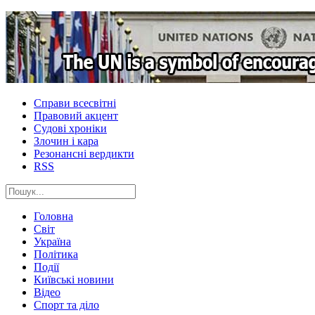
Справи всесвітні
Правовий акцент
Судові хроніки
Злочин і кара
Резонансні вердикти
RSS
Головна
Світ
Україна
Політика
Події
Київські новини
Відео
Спорт та діло