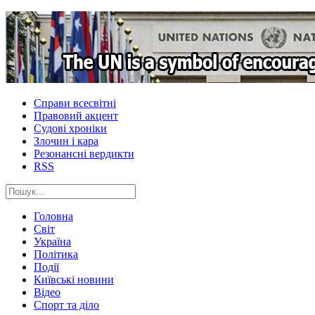
Справи всесвітні
Правовий акцент
Судові хроніки
Злочин і кара
Резонансні вердикти
RSS
Головна
Світ
Україна
Політика
Події
Київські новини
Відео
Спорт та діло