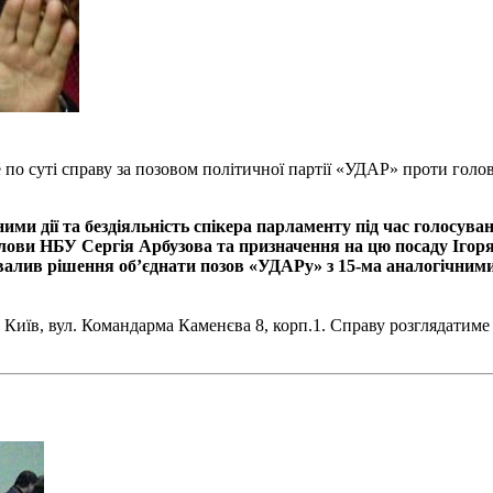
по суті справу за позовом політичної партії «УДАР» проти гол
и дії та бездіяльність спікера парламенту під час голосувань
олови НБУ Сергія Арбузова та призначення на цю посаду Ігоря
валив рішення об’єднати позов «УДАРу» з 15-ма аналогічними
ою Київ, вул. Командарма Каменєва 8, корп.1. Справу розглядатиме