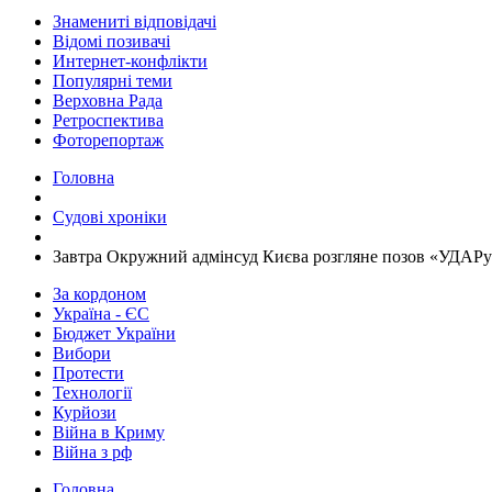
Знамениті відповідачі
Відомі позивачі
Интернет-конфлікти
Популярні теми
Верховна Рада
Ретроспектива
Фоторепортаж
Головна
Судові хроніки
Завтра Окружний адмінсуд Києва розгляне позов «УДАРу»
За кордоном
Україна - ЄС
Бюджет України
Вибори
Протести
Технології
Курйози
Війна в Криму
Війна з рф
Головна