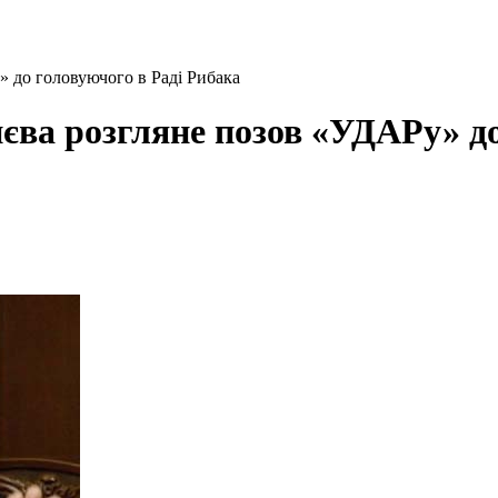
 до головуючого в Раді Рибака
єва розгляне позов «УДАРу» до