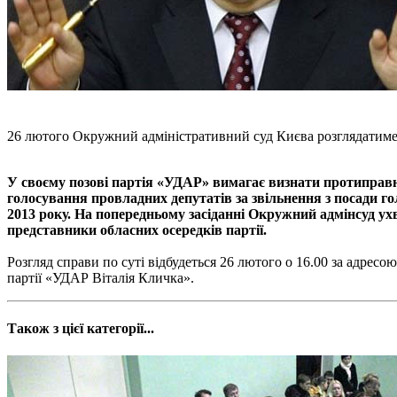
26 лютого Окружний адміністративний суд Києва розглядатиме 
У своєму позові партія «УДАР» вимагає визнати протиправним
голосування провладних депутатів за звільнення з посади г
2013 року. На попередньому засіданні Окружний адмінсуд ух
представники обласних осередків партії.
Розгляд справи по суті відбудеться 26 лютого о 16.00 за адрес
партії «УДАР Віталія Кличка».
Також з цієї категорії...