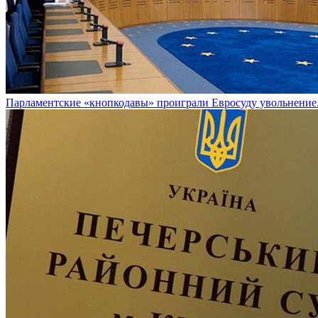
Парламентские «кнопкодавы» проиграли Евросуду увольнение.