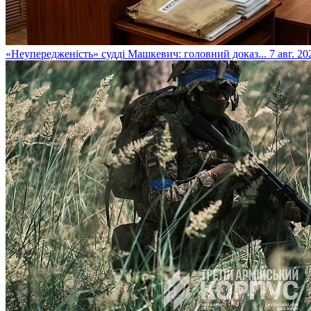
​«Неупередженість» судді Машкевич: головний доказ...
7 авг. 20