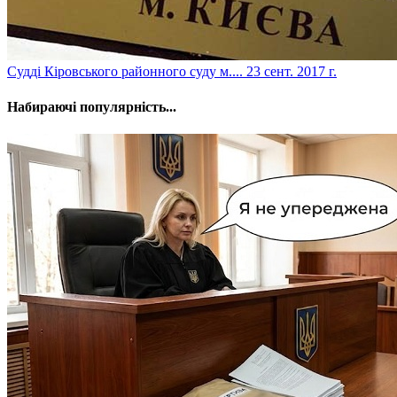
​Судді Кіровського районного суду м....
23 сент. 2017 г.
Набираючі популярність...