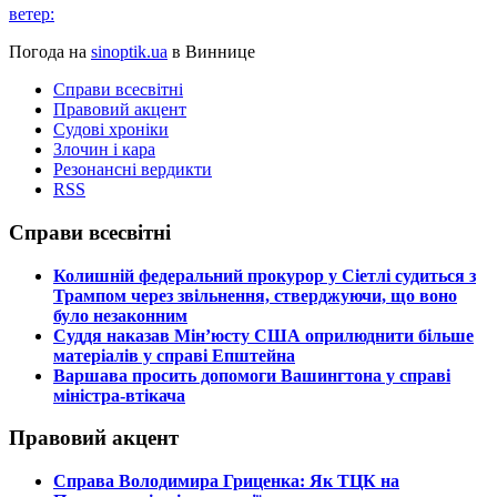
ветер:
Погода на
sinoptik.ua
в Виннице
Справи всесвітні
Правовий акцент
Судові хроніки
Злочин і кара
Резонансні вердикти
RSS
Справи всесвітні
​Колишній федеральний прокурор у Сіетлі судиться з
Трампом через звільнення, стверджуючи, що воно
було незаконним
​Суддя наказав Мін’юсту США оприлюднити більше
матеріалів у справі Епштейна
​Варшава просить допомоги Вашингтона у справі
міністра-втікача
Правовий акцент
​Справа Володимира Гриценка: Як ТЦК на