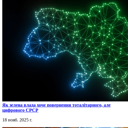
​Як зелена влада хоче повернення тоталітарного, але
цифрового СРСР
18 нояб. 2025 г.