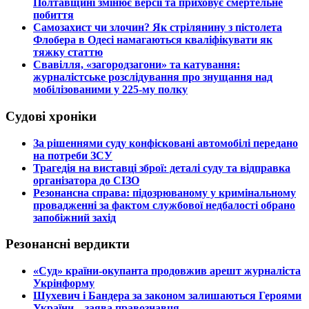
Полтавщині змінює версії та приховує смертельне
побиття
​Самозахист чи злочин? Як стрілянину з пістолета
Флобера в Одесі намагаються кваліфікувати як
тяжку статтю
​Свавілля, «загородзагони» та катування:
журналістське розслідування про знущання над
мобілізованими у 225-му полку
Судові хроніки
​За рішеннями суду конфісковані автомобілі передано
на потреби ЗСУ
​Трагедія на виставці зброї: деталі суду та відправка
організатора до СІЗО
​Резонансна справа: підозрюваному у кримінальному
провадженні за фактом службової недбалості обрано
запобіжний захід
Резонансні вердикти
​«Суд» країни-окупанта продовжив арешт журналіста
Укрінформу
Шухевич і Бандера за законом залишаються Героями
України – заява правознавця