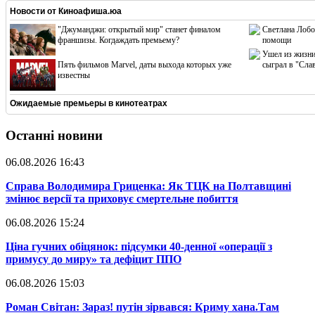
Новости от
Киноафиша.юа
"Джуманджи: открытый мир" станет финалом
Светлана Лобо
франшизы. Когдаждать премьему?
помощи
Ушел из жизни
Пять фильмов Marvel, даты выхода которых уже
сыграл в "Сла
известны
Ожидаемые премьеры в кинотеатрах
Останні новини
06.08.2026 16:43
​Справа Володимира Гриценка: Як ТЦК на Полтавщині
змінює версії та приховує смертельне побиття
06.08.2026 15:24
​Ціна гучних обіцянок: підсумки 40-денної «операції з
примусу до миру» та дефіцит ППО
06.08.2026 15:03
​Роман Світан: Зараз! путін зірвався: Криму хана.Там