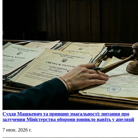
​Суддя Машкевич та принцип змагальності: питання про
залучення Міністерства оборони виникло навіть у апеляції
7 июн. 2026 г.