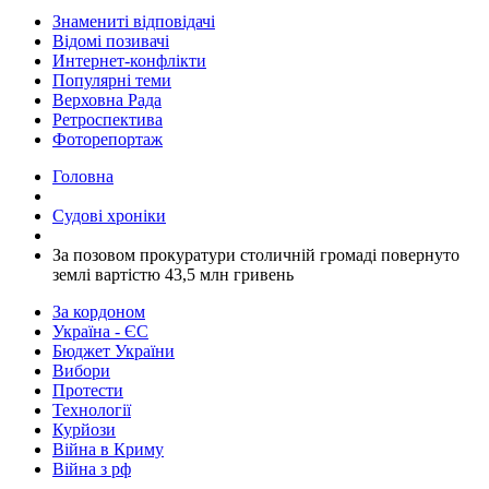
Знамениті відповідачі
Відомі позивачі
Интернет-конфлікти
Популярні теми
Верховна Рада
Ретроспектива
Фоторепортаж
Головна
Судові хроніки
За позовом прокуратури столичній громаді повернуто
землі вартістю 43,5 млн гривень
За кордоном
Україна - ЄС
Бюджет України
Вибори
Протести
Технології
Курйози
Війна в Криму
Війна з рф