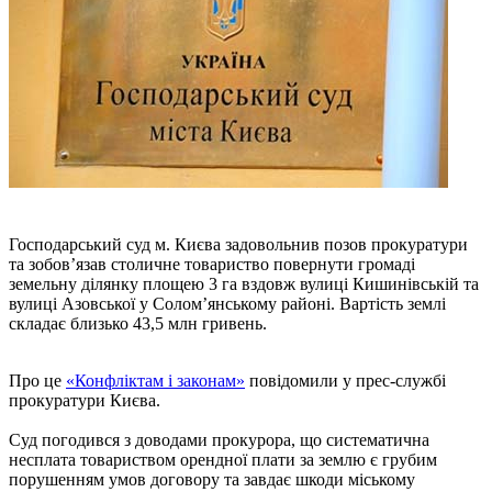
Господарський суд м. Києва задовольнив позов прокуратури
та зобов’язав столичне товариство повернути громаді
земельну ділянку площею 3 га вздовж вулиці Кишинівській та
вулиці Азовської у Солом’янському районі. Вартість землі
складає близько 43,5 млн гривень.
Про це
«Конфліктам і законам»
повідомили у прес-службі
прокуратури Києва.
Суд погодився з доводами прокурора, що систематична
несплата товариством орендної плати за землю є грубим
порушенням умов договору та завдає шкоди міському