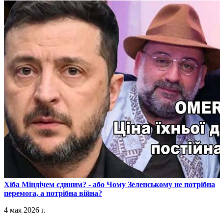
​Хіба Міндічем єдиним? - або Чому Зеленському не потрібна
перемога, а потрібна війна?
4 мая 2026 г.