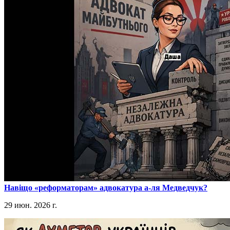
​Навіщо «реформаторам» адвокатура а-ля Медведчук?
29 июн. 2026 г.