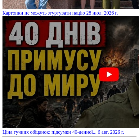
​Картонки не можуть згуртувати націю
28 июл. 2026 г.
​Ціна гучних обіцянок: підсумки 40-денної...
6 авг. 2026 г.