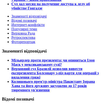
Суд дал месяц на получение доступа к делу об
убийстве Гонгадзе
Знамениті відповідачі
Відомі позивачі
Интернет-конфлікти
Популярні теми
Верховна Рада
Ретроспектива
Фоторепортаж
Знамениті відповідачі
​Мільярдер проти президента: чи опиниться Ілон
Маск у мексиканському суді?
​Верховний суд Бразилії дозволив вивести
експрезидента Болсонару з-під варти для операції з
видалення грижі
​Колишнього прем'єр-міністра Пакистану Імрана
Хана та його дружину засуджено до 17 років
тюремного ув'язнення
Відомі позивачі