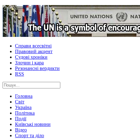
Справи всесвітні
Правовий акцент
Судові хроніки
Злочин і кара
Резонансні вердикти
RSS
Головна
Світ
Україна
Політика
Події
Київські новини
Відео
Спорт та діло