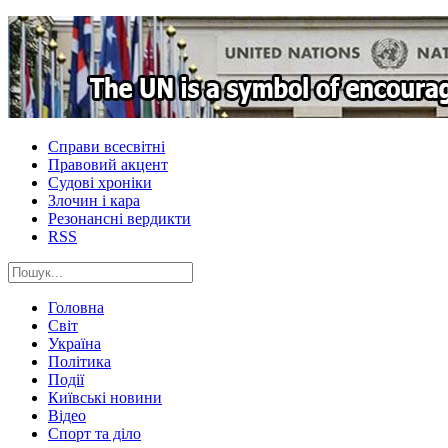
Справи всесвітні
Правовий акцент
Судові хроніки
Злочин і кара
Резонансні вердикти
RSS
Головна
Світ
Україна
Політика
Події
Київські новини
Відео
Спорт та діло