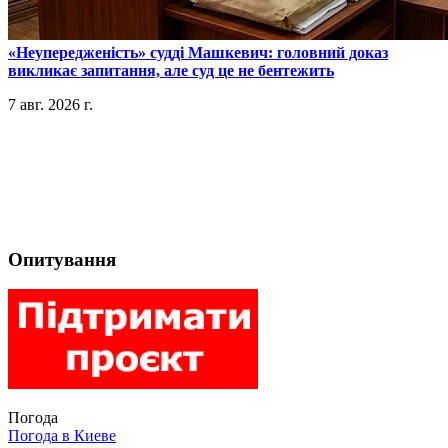
​«Неупередженість» судді Машкевич: головний доказ
викликає запитання, але суд це не бентежить
7 авг. 2026 г.
Опитування
Погода
Погода в
Киеве