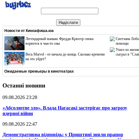
Надіслати
Новости от
Киноафиша.юа
Легендарный маньяк Фредди Крюгер снова
Светлана Лобо
ворвется в чьи-то сны
помощи
Ушел из жизни
Весь Marvel - от начала до конца. Сколько времени
сыграл в "Сла
на это уйдет?
Ожидаемые премьеры в кинотеатрах
Останні новини
09.08.2026 23:28
​«Абсолютне зло». Влада Нагасакі застерігає про загрозу
ядерної війни
09.08.2026 22:47
​Демонстративна відповідь: у Приштині зняли прапор