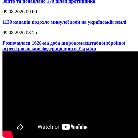
​Збито та подавлено 179 цілей противника
09.08.2026 09:00
​1130 кацапів подохло минулої доби на українській землі
09.08.2026 08:55
​Розпочалася 1628-ма доба широкомасштабної збройної
агресії російської федерації проти України