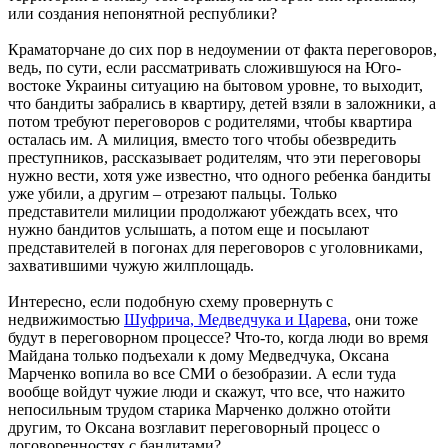
или создания непонятной республики?
Краматорчане до сих пор в недоумении от факта переговоров,
ведь, по сути, если рассматривать сложившуюся на Юго-
востоке Украины ситуацию на бытовом уровне, то выходит,
что бандиты забрались в квартиру, детей взяли в заложники, а
потом требуют переговоров с родителями, чтобы квартира
осталась им. А милиция, вместо того чтобы обезвредить
преступников, рассказывает родителям, что эти переговоры
нужно вести, хотя уже известно, что одного ребенка бандиты
уже убили, а другим – отрезают пальцы. Только
представители милиции продолжают убеждать всех, что
нужно бандитов услышать, а потом еще и посылают
представителей в погонах для переговоров с уголовниками,
захватившими чужую жилплощадь.
Интересно, если подобную схему провернуть с
недвижимостью
Шуфрича, Медведчука и Царева
, они тоже
будут в переговорном процессе? Что-то, когда люди во время
Майдана только подъехали к дому Медведчука, Оксана
Марченко вопила во все СМИ о безобразии. А если туда
вообще войдут чужие люди и скажут, что все, что нажито
непосильным трудом старика Марченко должно отойти
другим, то Оксана возглавит переговорный процесс о
договоренностях с бандитами?