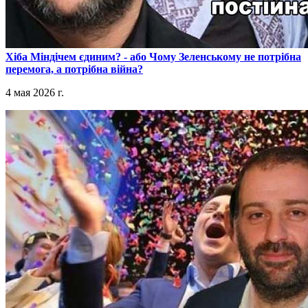
​Хіба Міндічем єдиним? - або Чому Зеленському не потрібна
перемога, а потрібна війна?
4 мая 2026 г.