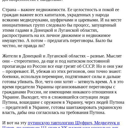
Страна – важнее недвижимости. Ее целостность и покой ее
граждан важнее всех капиталов, украденных у народа
всякими медведчуками, шуфричами и царевыми. И на месте
инициативных групп следовало бы процесс, запущенный
этими гадами в Донецкой и Луганской областях,
распространить на их личное движимое и недвижимое
имущество. А потом – предлагать переговоры. Было бы
честно, не правда ли?
Жители в Донецкой и Луганской областях – разные. Мыслят
они – стереотипно, да еще и под натиском постоянной
пропаганды из России все еще грезят об СССР. Но и они уже
– прозревают. И, убежав из этих регионов, они точно знают:
боевики, используя перемирие, подтягивают силы и дальше
готовы убивать. Все, чего они хотят – затянуть время. А в это
время предатели Украины организовывают переговоры с
гражданами России, не имеющими никакого отношения к
Украине. Выходит, что в сложившейся ситуации люди
Путина, вошедшие с оружием в Украину, через людей Путина
– предателей в Украине, готовы шантажировать украинскую
власть, дабы она согласилась на требования Путина.
И вот на эту
путинскую тавтологию Шуфрич, Медведчук и
Царев, по которым 111 статья УК плачет уже несколько лет
,