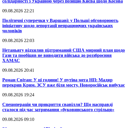
солідарності з Україною через позицію Києва щодо Косова
09.08.2026 22:21
​Політичні суперечки у Варшаві: у Польщі обговорюють
ініціативу щодо депортації непрацюючих українських
чоловіків
09.08.2026 22:03
​Нетаньягу відхилив підтриманий США мирний план щодо
Гази та пообіцяв не виводити війська до роззброєння
ХАМАС
09.08.2026 20:41
​Роман Світан: У ці години! У путіна мега НП: Мадяр
перекрив Крим. ЗСУ вже біля мосту. Новоросійськ вибухає
09.08.2026 19:24
​Спецоперація чи прикриття свавілля? Що насправді
сталося під час затримання «буковинського стрільця»
09.08.2026 09:10