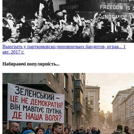
​Выиграть у парткомовско-чиновничьих бандитов, играя...
1
авг. 2017 г.
Набираючі популярність...