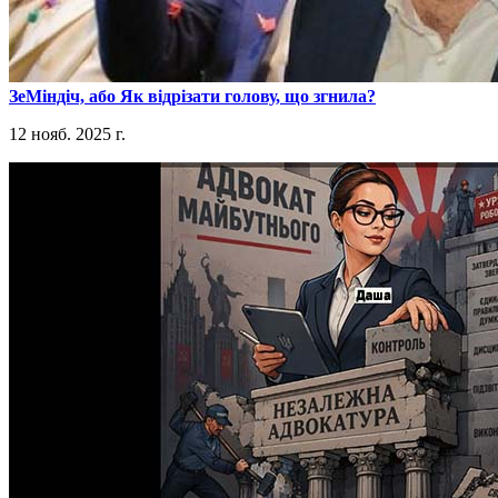
​ЗеМіндіч, або Як відрізати голову, що згнила?
12 нояб. 2025 г.