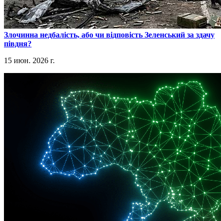
​Злочинна недбалість, або чи відповість Зеленський за здачу
півдня?
15 июн. 2026 г.