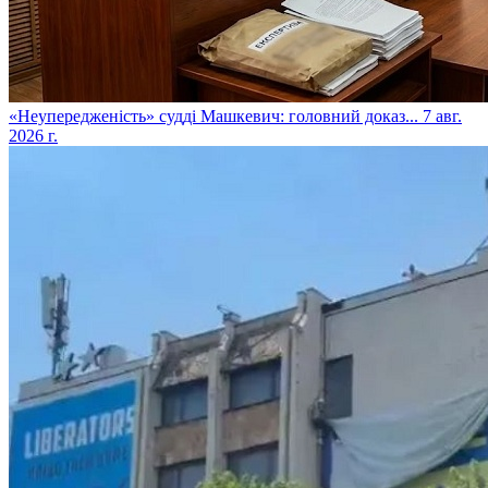
​«Неупередженість» судді Машкевич: головний доказ...
7 авг.
2026 г.