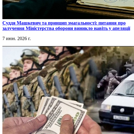
​Суддя Машкевич та принцип змагальності: питання про
залучення Міністерства оборони виникло навіть у апеляції
7 июн. 2026 г.