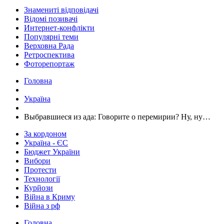
Знамениті відповідачі
Відомі позивачі
Интернет-конфлікти
Популярні теми
Верховна Рада
Ретроспектива
Фоторепортаж
Головна
Україна
Выбравшиеся из ада: Говорите о перемирии? Ну, ну…
За кордоном
Україна - ЄС
Бюджет України
Вибори
Протести
Технології
Курйози
Війна в Криму
Війна з рф
Головна