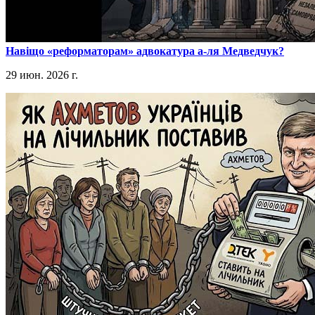
​Навіщо «реформаторам» адвокатура а-ля Медведчук?
29 июн. 2026 г.