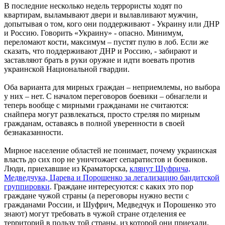
В последние несколько недель террористы ходят по
квартирам, выламывают двери и вылавливают мужчин,
допытывая о том, кого они поддерживают - Украину или ДНР
и Россию. Говорить «Украину» - опасно. Минимум,
переломают кости, максимум – пустят пулю в лоб. Если же
сказать, что поддерживают ДНР и Россию, - забирают и
заставляют брать в руки оружие и идти воевать против
украинской Национальной гвардии.
Оба варианта для мирных граждан – неприемлемы, но выбора
у них – нет. С началом переговоров боевики – обнаглели и
теперь вообще с мирными гражданами не считаются:
снайпера могут развлекаться, просто стреляя по мирным
гражданам, оставаясь в полной уверенности в своей
безнаказанности.
Мирное население областей не понимает, почему украинская
власть до сих пор не уничтожает сепаратистов и боевиков.
Люди, приехавшие из Краматорска,
клянут Шуфрича,
Медведчука, Царева и Порошенко за легализацию бандитской
группировки
. Граждане интересуются: с каких это пор
граждане чужой страны (а переговоры нужно вести с
гражданами России, и Шуфрич, Медведчук и Порошенко это
знают) могут требовать в чужой стране отделения ее
территорий в пользу той страны, из которой они приехали,