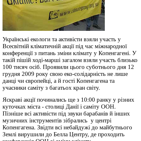
Українські екологи та активісти взяли участь у
Всесвітній кліматичній акції під час міжнародної
конференції з питань зміни клімату у Копенгагені. У
такій пішій ході-марші загалом взяли участь близько
100 тисяч осіб. Проявили цього суботнього дня 12
грудня 2009 року свою еко-солідарність не лише
данці чи європейці, а й гості Копенгагена та
учасники саміту з багатьох кран світу.
Яскраві акції починались ще з 10:00 ранку у різних
куточках міста - столиці Данії і саміту ООН.
Пізніше всі активісти під звуки барабанів й інших
музичних інструментів зібрались у центрі
Копенгагена. Звідти всі небайдужі до майбутнього
Землі вирушили до Белла Центру, де проходить