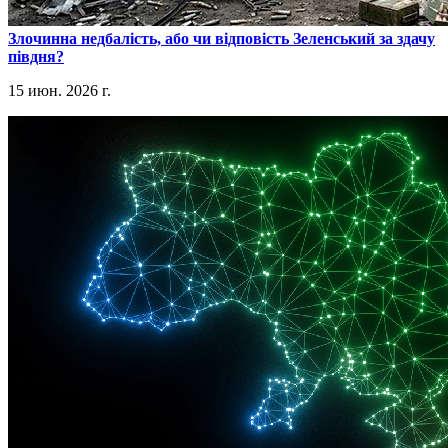
​Злочинна недбалість, або чи відповість Зеленський за здачу
півдня?
15 июн. 2026 г.