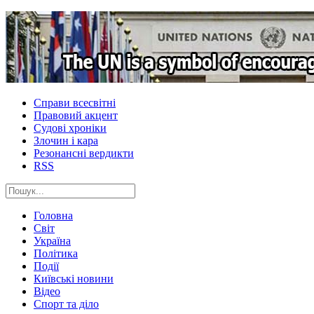
Справи всесвітні
Правовий акцент
Судові хроніки
Злочин і кара
Резонансні вердикти
RSS
Головна
Світ
Україна
Політика
Події
Київські новини
Відео
Спорт та діло