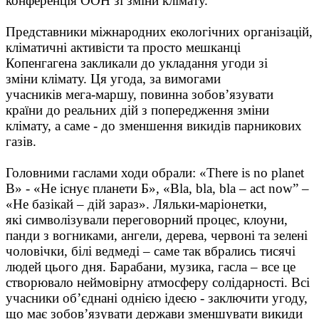
конференція ООН зі зміни клімату.
Представники міжнародних екологічних організацій,
кліматичні активісти та просто мешканці
Копенгагена закликали до укладання угоди зі
зміни клімату. Ця угода, за вимогами
учасників мега-маршу, повинна зобов’язувати
країни до реальних дій з попередження зміни
клімату, а саме - до зменшення викидів парникових
газів.
Головними гаслами ходи обрали: «There is no planet
B» - «Не існує планети Б», «Bla, bla, bla – act now” –
«Не базікай – дій зараз». Ляльки-маріонетки,
які символізували переговорний процес, клоуни,
панди з вогниками, ангели, дерева, червоні та зелені
чоловічки, білі ведмеді – саме так вбрались тисячі
людей цього дня. Барабани, музика, гасла – все це
створювало неймовірну атмосферу солідарності. Всі
учасники об’єднані однією ідеєю - заключити угоду,
що має зобов’язувати держави зменшувати викиди