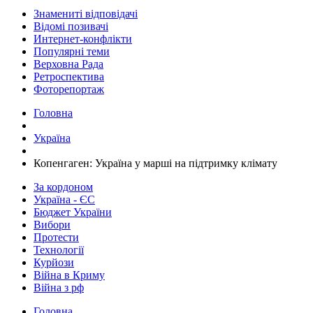
Знамениті відповідачі
Відомі позивачі
Интернет-конфлікти
Популярні теми
Верховна Рада
Ретроспектива
Фоторепортаж
Головна
Україна
Копенгаген: Україна у марші на підтримку клімату
За кордоном
Україна - ЄС
Бюджет України
Вибори
Протести
Технології
Курйози
Війна в Криму
Війна з рф
Головна