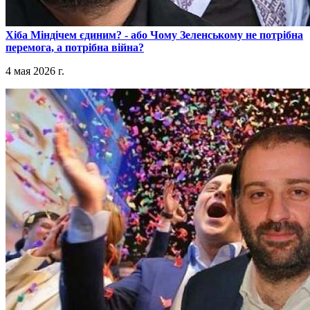
​Хіба Міндічем єдиним? - або Чому Зеленському не потрібна
перемога, а потрібна війна?
4 мая 2026 г.