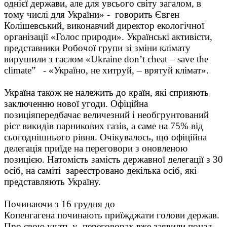
однієї держави, але для увсього світу загалом, в
тому числі для України» - говорить Євген
Колішевський, виконавчий директор екологічної
організації «Голос природи». Українські активісти,
представники Робочої групи зі зміни клімату
вирушили з гаслом «Ukraine don’t cheat – save the
climate” - «Україно, не хитруй, – врятуй клімат».
Україна також не належить до країн, які сприяють
заключенню нової угоди. Офіційна
позиціяпередбачає величезний і необгрунтований
ріст викидів парникових газів, а саме на 75% від
сьогоднішнього рівня. Очікувалось, що офіційна
делегація приїде на переговори з оновленою
позицією. Натомість замість державної делегації з 30
осіб, на саміті зареєстровано декілька осіб, які
представляють Україну.
Починаючи з 16 грудня до
Копенгагена починають приїжджати голови держав.
Про свою учать у переговорах вже заявили понад