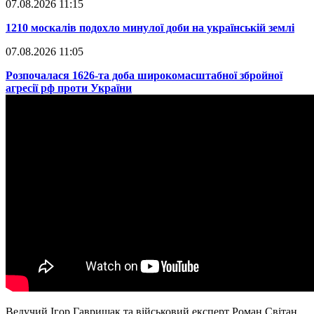
07.08.2026 11:15
​1210 москалів подохло минулої доби на українській землі
07.08.2026 11:05
​Розпочалася 1626-та доба широкомасштабної збройної
агресії рф проти України
Ведучий Ігор Гаврищак та військовий експерт Роман Світан