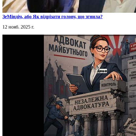
​ЗеМіндіч, або Як відрізати голову, що згнила?
12 нояб. 2025 г.