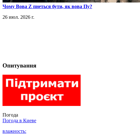
​Чому Вова Z пнеться бути, як вова Пу?
26 июл. 2026 г.
Опитування
Погода
Погода в
Киеве
влажность: