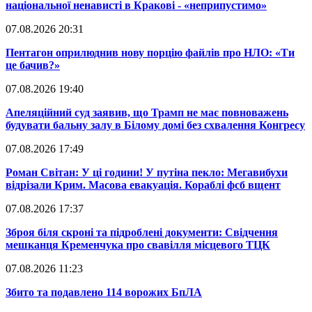
національної ненависті в Кракові - «неприпустимо»
07.08.2026 20:31
​Пентагон оприлюднив нову порцію файлів про НЛО: «Ти
це бачив?»
07.08.2026 19:40
​Апеляційний суд заявив, що Трамп не має повноважень
будувати бальну залу в Білому домі без схвалення Конгресу
07.08.2026 17:49
​Роман Світан: У ці години! У путіна пекло: Мегавибухи
відрізали Крим. Масова евакуація. Кораблі фсб вщент
07.08.2026 17:37
​Зброя біля скроні та підроблені документи: Свідчення
мешканця Кременчука про свавілля місцевого ТЦК
07.08.2026 11:23
​Збито та подавлено 114 ворожих БпЛА