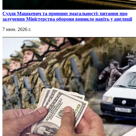
​Суддя Машкевич та принцип змагальності: питання про
залучення Міністерства оборони виникло навіть у апеляції
7 июн. 2026 г.