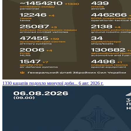
​1330 кацапів подохло минулої доби...
6 авг. 2026 г.