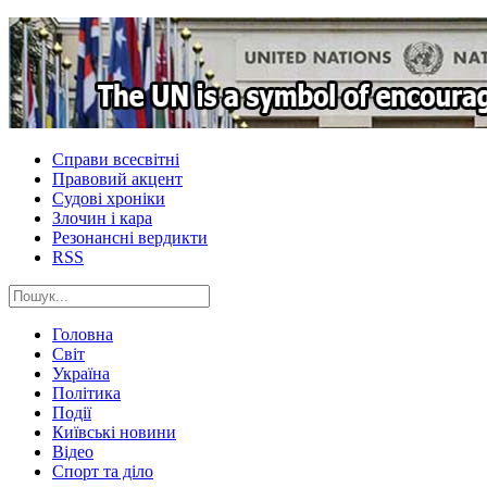
Справи всесвітні
Правовий акцент
Судові хроніки
Злочин і кара
Резонансні вердикти
RSS
Головна
Світ
Україна
Політика
Події
Київські новини
Відео
Спорт та діло