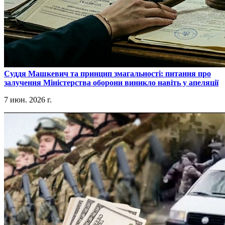
​Суддя Машкевич та принцип змагальності: питання про
залучення Міністерства оборони виникло навіть у апеляції
7 июн. 2026 г.