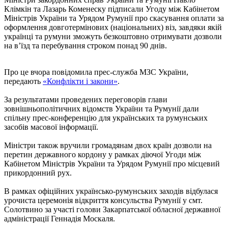
Клімкін та Лазарь Коменеску підписали Угоду між Кабінетом
Міністрів України та Урядом Румунії про скасування оплати за
оформлення довготермінових (національних) віз, завдяки якій
українці та румуни зможуть безкоштовно отримувати дозволи
на в’їзд та перебування строком понад 90 днів.
Про це вчора повідомила прес-служба МЗС України,
передають
«Конфлікти і закони»
.
За результатами проведених переговорів глави
зовнішньополітичних відомств України та Румунії дали
спільну прес-конференцію для українських та румунських
засобів масової інформації.
Міністри також вручили громадянам двох країн дозволи на
перетин державного кордону у рамках діючої Угоди між
Кабінетом Міністрів України та Урядом Румунії про місцевий
прикордонний рух.
В рамках офіційних українсько-румунських заходів відбулася
урочиста церемонія відкриття консульства Румунії у смт.
Солотвино за участі голови Закарпатської обласної державної
адміністрації Геннадія Москаля.