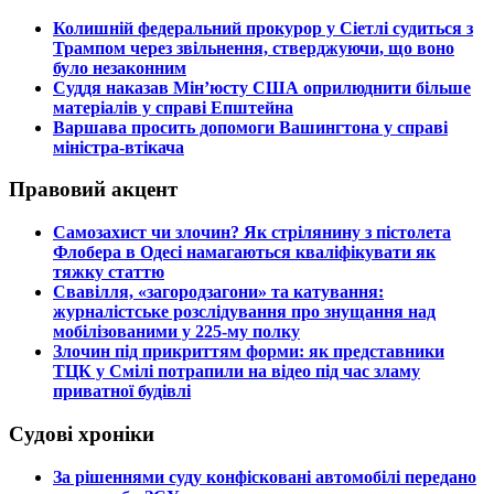
​Колишній федеральний прокурор у Сіетлі судиться з
Трампом через звільнення, стверджуючи, що воно
було незаконним
​Суддя наказав Мін’юсту США оприлюднити більше
матеріалів у справі Епштейна
​Варшава просить допомоги Вашингтона у справі
міністра-втікача
Правовий акцент
​Самозахист чи злочин? Як стрілянину з пістолета
Флобера в Одесі намагаються кваліфікувати як
тяжку статтю
​Свавілля, «загородзагони» та катування:
журналістське розслідування про знущання над
мобілізованими у 225-му полку
​Злочин під прикриттям форми: як представники
ТЦК у Смілі потрапили на відео під час зламу
приватної будівлі
Судові хроніки
​За рішеннями суду конфісковані автомобілі передано