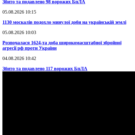
​Збито та подавлено 98 ворожих БпЛА
05.08.2026 10:15
​1130 москалів подохло минулої доби на українській землі
05.08.2026 10:03
​Розпочалася 1624-та доба широкомасштабної збройної
агресії рф проти України
04.08.2026 10:42
​Збито та подавлено 117 ворожих БпЛА