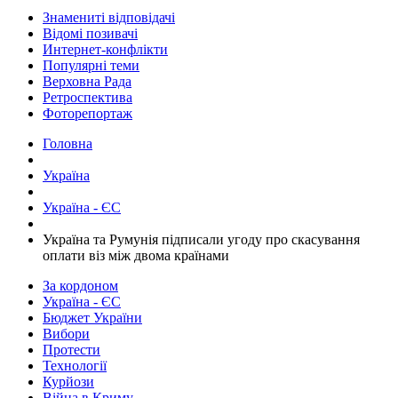
Знамениті відповідачі
Відомі позивачі
Интернет-конфлікти
Популярні теми
Верховна Рада
Ретроспектива
Фоторепортаж
Головна
Україна
Україна - ЄС
Україна та Румунія підписали угоду про скасування
оплати віз між двома країнами
За кордоном
Україна - ЄС
Бюджет України
Вибори
Протести
Технології
Курйози
Війна в Криму