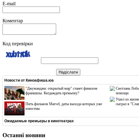
E-mail
Коментар
Код перевірки
Надіслати
Новости от
Киноафиша.юа
"Джуманджи: открытый мир" станет финалом
Светлана Лобо
франшизы. Когдаждать премьему?
помощи
Ушел из жизни
Пять фильмов Marvel, даты выхода которых уже
сыграл в "Сла
известны
Ожидаемые премьеры в кинотеатрах
Останні новини