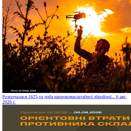
​Розпочалася 1625-та доба широкомасштабної збройної...
6 авг.
2026 г.