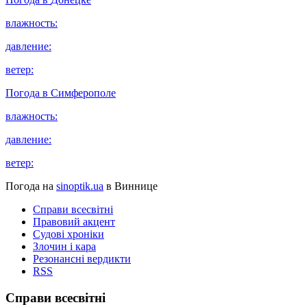
влажность:
давление:
ветер:
Погода в
Симферополе
влажность:
давление:
ветер:
Погода на
sinoptik.ua
в Виннице
Справи всесвітні
Правовий акцент
Судові хроніки
Злочин і кара
Резонансні вердикти
RSS
Справи всесвітні