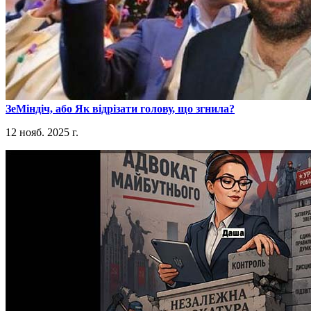
​ЗеМіндіч, або Як відрізати голову, що згнила?
12 нояб. 2025 г.