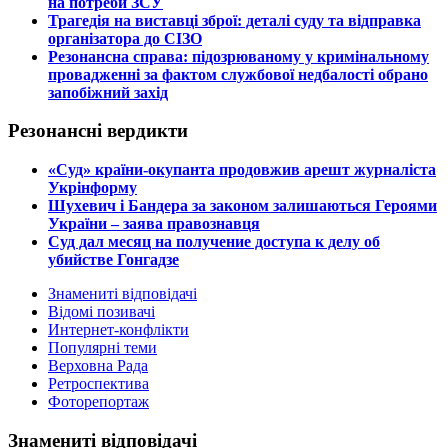
на потреби ЗСУ
​Трагедія на виставці зброї: деталі суду та відправка
організатора до СІЗО
​Резонансна справа: підозрюваному у кримінальному
провадженні за фактом службової недбалості обрано
запобіжний захід
Резонансні вердикти
​«Суд» країни-окупанта продовжив арешт журналіста
Укрінформу
Шухевич і Бандера за законом залишаються Героями
України – заява правознавця
Суд дал месяц на получение доступа к делу об
убийстве Гонгадзе
Знамениті відповідачі
Відомі позивачі
Интернет-конфлікти
Популярні теми
Верховна Рада
Ретроспектива
Фоторепортаж
Знамениті відповідачі