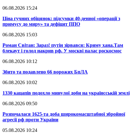
06.08.2026 15:24
​Ціна гучних обіцянок: підсумки 40-денної «операції з
примусу до миру» та дефіцит ППО
06.08.2026 15:03
​Роман Світан: Зараз! путін зірвався: Криму хана.Там
блекаут і голод накрив рф. У москві палає роскосмос
06.08.2026 10:12
​Збито та подавлено 66 ворожих БпЛА
06.08.2026 10:02
​1330 кацапів подохло минулої доби на українсській землі
06.08.2026 09:50
​Розпочалася 1625-та доба широкомасштабної збройної
агресії рф проти України
05.08.2026 10:24