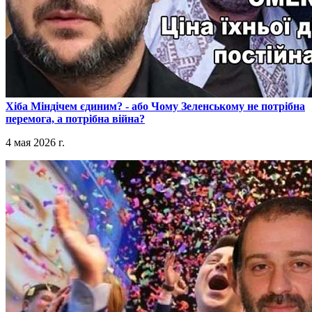
​Хіба Міндічем єдиним? - або Чому Зеленському не потрібна
перемога, а потрібна війна?
4 мая 2026 г.