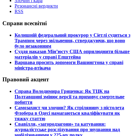
Злочин і кара
Резонансні вердикти
RSS
Справи всесвітні
​Колишній федеральний прокурор у Сіетлі судиться з
Трампом через звільнення, стверджуючи, що воно
було незаконним
​Суддя наказав Мін’юсту США оприлюднити більше
матеріалів у справі Епштейна
​Варшава просить допомоги Вашингтона у справі
міністра-втікача
Правовий акцент
​Справа Володимира Гриценка: Як ТЦК на
Полтавщині змінює версії та приховує смертельне
побиття
​Самозахист чи злочин? Як стрілянину з пістолета
Флобера в Одесі намагаються кваліфікувати як
тяжку статтю
​Свавілля, «загородзагони» та катування:
журналістське розслідування про знущання над
мобілізованими у 225-му полку