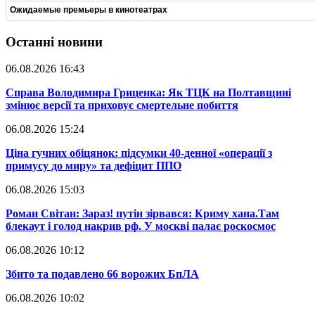
Ожидаемые премьеры в кинотеатрах
Останні новини
06.08.2026 16:43
​Справа Володимира Гриценка: Як ТЦК на Полтавщині
змінює версії та приховує смертельне побиття
06.08.2026 15:24
​Ціна гучних обіцянок: підсумки 40-денної «операції з
примусу до миру» та дефіцит ППО
06.08.2026 15:03
​Роман Світан: Зараз! путін зірвався: Криму хана.Там
блекаут і голод накрив рф. У москві палає роскосмос
06.08.2026 10:12
​Збито та подавлено 66 ворожих БпЛА
06.08.2026 10:02