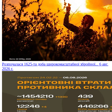
​Розпочалася 1625-та доба широкомасштабної збройної...
6 авг.
2026 г.