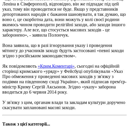
Леніна в Сімферополі), відповідно, він же підпадає під цей
указ, тому він проводитися не буде. Якщо у представників
депортованих народів є бажання шановувати, я так думаю, що
воно є, це скорботна дата, вони можуть у колі своєї родини
якимось чином проводити релігійні заходи, або заходи іншого
характеру. Але все, що стосується масових заходів - це
заборонено», - заявила Полончук.
Вона заявила, що в разі ігнорування указу і проведення
мітингу до учасників заходу будуть застосовані «певні заходи
згідно з російським законодавством».
Як повідомляють
«Крим.Коментарі»
, сьогодні на офіційній
сторінці кримського «уряду» у Фейсбуці опублікували «Указ
Про обмеження у проведенні масових заходів у зв'язку з
подіями на південному сході України», який підписав прем'єр-
міністр Криму Сергій Аксьонов. Згідно «указу» заборона
вводиться до 6 червня 2014 року.
У зв'язку з цим, органам влади та закладам культури доручено
скасувати заплановані масові заходи.
Також з цієї категорії...