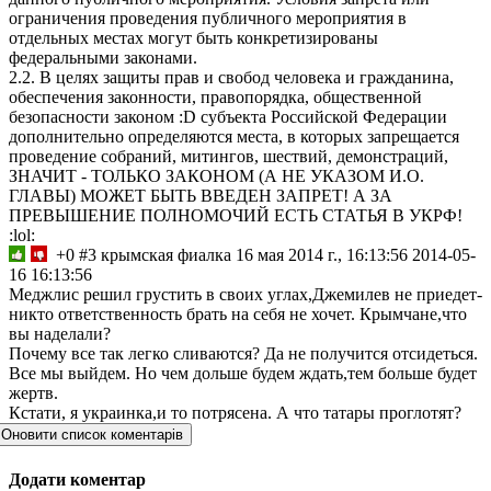
ограничения проведения публичного мероприятия в
отдельных местах могут быть конкретизированы
федеральными законами.
2.2. В целях защиты прав и свобод человека и гражданина,
обеспечения законности, правопорядка, общественной
безопасности законом :D субъекта Российской Федерации
дополнительно определяются места, в которых запрещается
проведение собраний, митингов, шествий, демонстраций,
ЗНАЧИТ - ТОЛЬКО ЗАКОНОМ (А НЕ УКАЗОМ И.О.
ГЛАВЫ) МОЖЕТ БЫТЬ ВВЕДЕН ЗАПРЕТ! А ЗА
ПРЕВЫШЕНИЕ ПОЛНОМОЧИЙ ЕСТЬ СТАТЬЯ В УКРФ!
:lol:
+0
#3
крымская фиалка
16 мая 2014 г., 16:13:56
2014-05-
16 16:13:56
Меджлис решил грустить в своих углах,Джемилев не приедет-
никто ответственность брать на себя не хочет. Крымчане,что
вы наделали?
Почему все так легко сливаются? Да не получится отсидеться.
Все мы выйдем. Но чем дольше будем ждать,тем больше будет
жертв.
Кстати, я украинка,и то потрясена. А что татары проглотят?
Оновити список коментарів
Додати коментар