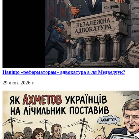
​Навіщо «реформаторам» адвокатура а-ля Медведчук?
29 июн. 2026 г.