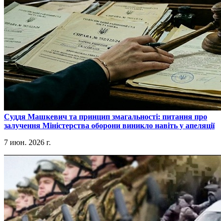
​Суддя Машкевич та принцип змагальності: питання про
залучення Міністерства оборони виникло навіть у апеляції
7 июн. 2026 г.