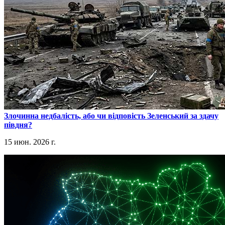
​Злочинна недбалість, або чи відповість Зеленський за здачу
півдня?
15 июн. 2026 г.