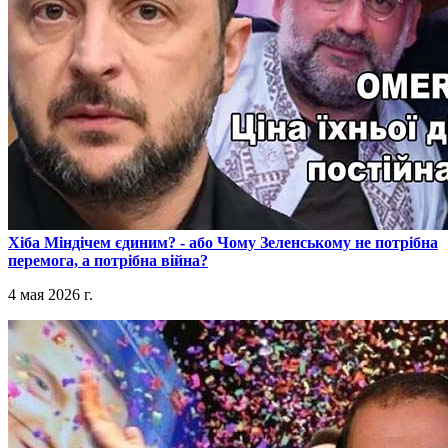
​Хіба Міндічем єдиним? - або Чому Зеленському не потрібна
перемога, а потрібна війна?
4 мая 2026 г.