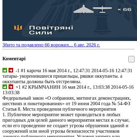
​Збито та подавлено 66 ворожих...
6 авг. 2026 г.
Коментарі
-1
#1
кароча
16 мая 2014 г., 12:47:31
2014-05-16 12:47:31
татары- укоренившиеся пришельцы, ряшки оккупанты. а
оккупанты должны быть отстреляны.
+1
#2
КРЫМЧАНИН
16 мая 2014 г., 13:03:38
2014-05-16
13:03:38
Федеральный закон «О собраниях, митингах демонстрациях,
шествиях и пикетированиях» от 19 июня 2004 года № 54-ФЗ
Статья 8. Места проведения публичного мероприятия
1. Публичное мероприятие может проводиться в любых
пригодных для целей данного мероприятия местах в случае,
если его проведение не создает угрозы обрушения зданий и
сооружений или иной угрозы безопасности участников
данного публичного мероприятия. Условия запрета или