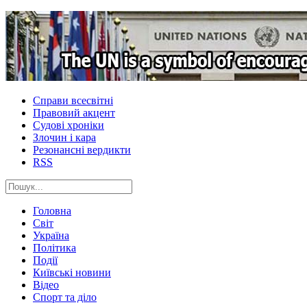
Справи всесвітні
Правовий акцент
Судові хроніки
Злочин і кара
Резонансні вердикти
RSS
Головна
Світ
Україна
Політика
Події
Київські новини
Відео
Спорт та діло