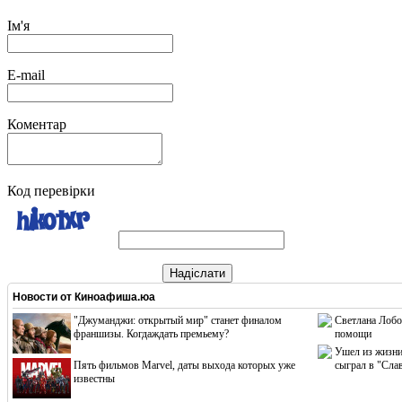
Ім'я
E-mail
Коментар
Код перевірки
Надіслати
Новости от
Киноафиша.юа
"Джуманджи: открытый мир" станет финалом
Светлана Лобо
франшизы. Когдаждать премьему?
помощи
Ушел из жизни
Пять фильмов Marvel, даты выхода которых уже
сыграл в "Сла
известны