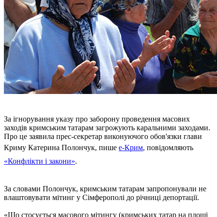
За ігнорування указу про заборону проведення масових
заходів кримським татарам загрожують каральними заходами.
Про це заявила прес-секретар виконуючого обов'язки глави
Криму Катерина Полончук, пише
е-Крим
, повідомляють
«Конфлікти і закони»
.
За словами Полончук, кримським татарам запропонували не
влаштовувати мітинг у Сімферополі до річниці депортації.
«Що стосується масового мітингу (кримських татар на площі