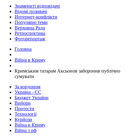
Знамениті відповідачі
Відомі позивачі
Интернет-конфлікти
Популярні теми
Верховна Рада
Ретроспектива
Фоторепортаж
Головна
Війна в Криму
Кримським татарам Аксьонов заборонив публічно
сумувати
За кордоном
Україна - ЄС
Бюджет України
Вибори
Протести
Технології
Курйози
Війна в Криму
Війна з рф