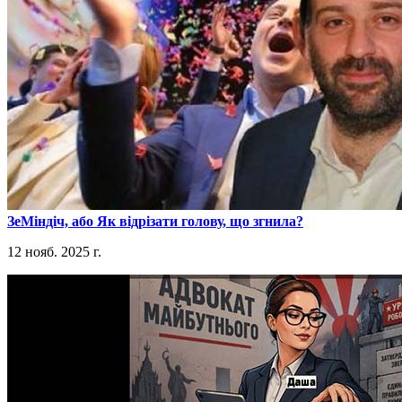
​ЗеМіндіч, або Як відрізати голову, що згнила?
12 нояб. 2025 г.