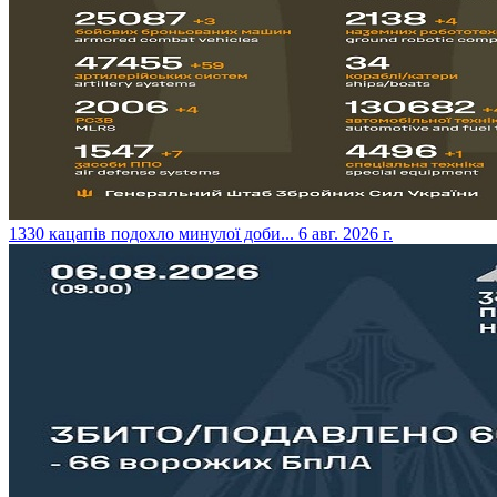
​1330 кацапів подохло минулої доби...
6 авг. 2026 г.