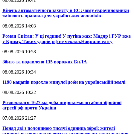
08.08.2026 19:41
​Кінець автоматичного захисту в ЄС: чому єврочиновники
змінюють правила для українських чоловіків
08.08.2026 14:03
​Роман Світан: У ці години! У путіна жах: Мадяр і ГУР вже
у Криму. Таких ударів рф не чекала.Накрили еліту
08.08.2026 10:58
​Збито та подавлено 135 ворожих БпЛА
08.08.2026 10:34
​1190 кацапів подохло минулої доби на українськійй землі
08.08.2026 10:22
​Розпочалася 1627-ма доба широкомасштабної збройної
агресії рф проти України
07.08.2026 21:27
​Понад дві з половиною тисячі одиниць зброї: жителі
столиці активно долучаються до процедури декларування