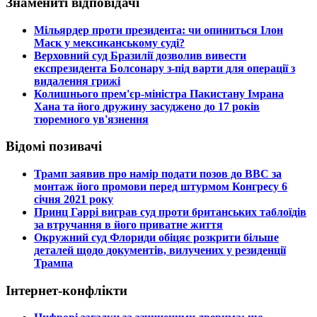
Знамениті відповідачі
​Мільярдер проти президента: чи опиниться Ілон
Маск у мексиканському суді?
​Верховний суд Бразилії дозволив вивести
експрезидента Болсонару з-під варти для операції з
видалення грижі
​Колишнього прем'єр-міністра Пакистану Імрана
Хана та його дружину засуджено до 17 років
тюремного ув'язнення
Відомі позивачі
​Трамп заявив про намір подати позов до ВВС за
монтаж його промови перед штурмом Конгресу 6
січня 2021 року
​Принц Гаррі виграв суд проти британських таблоїдів
за втручання в його приватне життя
​Окружний суд Флориди обіцяє розкрити більше
деталей щодо документів, вилучених у резиденції
Трампа
Інтернет-конфлікти