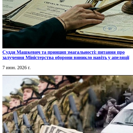
​Суддя Машкевич та принцип змагальності: питання про
залучення Міністерства оборони виникло навіть у апеляції
7 июн. 2026 г.