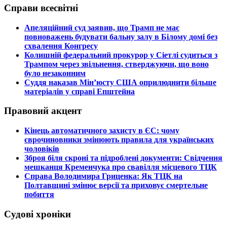
Справи всесвітні
​Апеляційний суд заявив, що Трамп не має
повноважень будувати бальну залу в Білому домі без
схвалення Конгресу
​Колишній федеральний прокурор у Сіетлі судиться з
Трампом через звільнення, стверджуючи, що воно
було незаконним
​Суддя наказав Мін’юсту США оприлюднити більше
матеріалів у справі Епштейна
Правовий акцент
​Кінець автоматичного захисту в ЄС: чому
єврочиновники змінюють правила для українських
чоловіків
​Зброя біля скроні та підроблені документи: Свідчення
мешканця Кременчука про свавілля місцевого ТЦК
​Справа Володимира Гриценка: Як ТЦК на
Полтавщині змінює версії та приховує смертельне
побиття
Судові хроніки