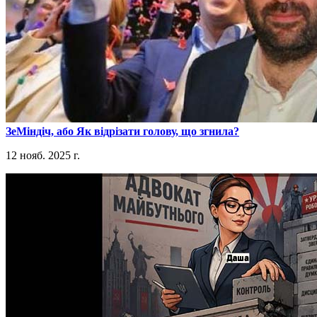
​ЗеМіндіч, або Як відрізати голову, що згнила?
12 нояб. 2025 г.