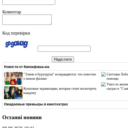
Коментар
Код перевірки
Надіслати
Новости от
Киноафиша.юа
"Элвин и бурундуки" возвращаются: что известно
Светлана Лобо
о новом фильме
помощи
Ушел из жизни
Культовые экранизации, которые стоит посмотреть
сыграл в "Сла
каждому
Ожидаемые премьеры в кинотеатрах
Останні новини