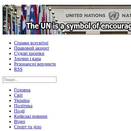
Справи всесвітні
Правовий акцент
Судові хроніки
Злочин і кара
Резонансні вердикти
RSS
Головна
Світ
Україна
Політика
Події
Київські новини
Відео
Спорт та діло