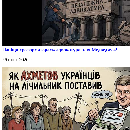
​Навіщо «реформаторам» адвокатура а-ля Медведчук?
29 июн. 2026 г.