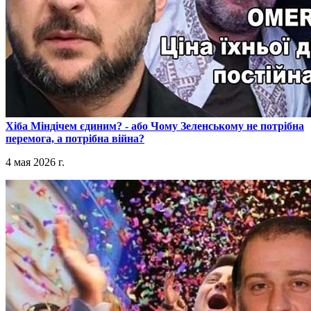
​Хіба Міндічем єдиним? - або Чому Зеленському не потрібна
перемога, а потрібна війна?
4 мая 2026 г.