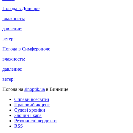
Погода в
Донецке
влажность:
давление:
ветер:
Погода в
Симферополе
влажность:
давление:
ветер:
Погода на
sinoptik.ua
в Виннице
Справи всесвітні
Правовий акцент
Судові хроніки
Злочин і кара
Резонансні вердикти
RSS