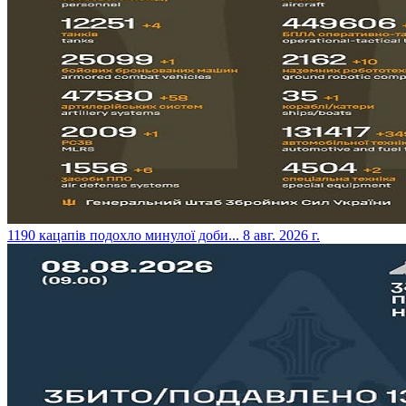
​1190 кацапів подохло минулої доби...
8 авг. 2026 г.