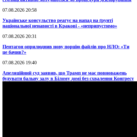
07.08.2026 20:58
​Українське консульство реагує на напад на ґрунті
національної ненависті в Кракові - «неприпустимо»
07.08.2026 20:31
​Пентагон оприлюднив нову порцію файлів про НЛО: «Ти
це бачив?»
07.08.2026 19:40
​Апеляційний суд заявив, що Трамп не має повноважень
будувати бальну залу в Білому домі без схвалення Конгресу