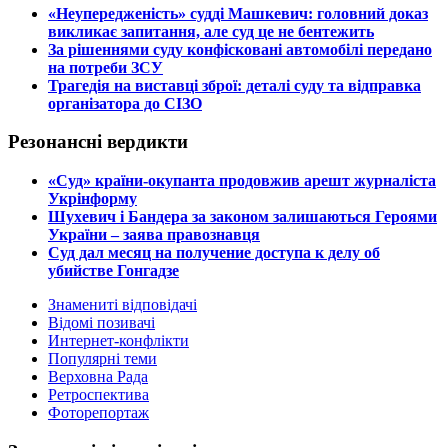
​«Неупередженість» судді Машкевич: головний доказ
викликає запитання, але суд це не бентежить
​За рішеннями суду конфісковані автомобілі передано
на потреби ЗСУ
​Трагедія на виставці зброї: деталі суду та відправка
організатора до СІЗО
Резонансні вердикти
​«Суд» країни-окупанта продовжив арешт журналіста
Укрінформу
Шухевич і Бандера за законом залишаються Героями
України – заява правознавця
Суд дал месяц на получение доступа к делу об
убийстве Гонгадзе
Знамениті відповідачі
Відомі позивачі
Интернет-конфлікти
Популярні теми
Верховна Рада
Ретроспектива
Фоторепортаж