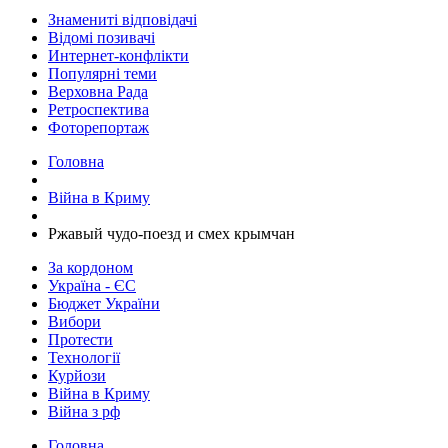
Знамениті відповідачі
Відомі позивачі
Интернет-конфлікти
Популярні теми
Верховна Рада
Ретроспектива
Фоторепортаж
Головна
Війна в Криму
​Ржавый чудо-поезд и смех крымчан
За кордоном
Україна - ЄС
Бюджет України
Вибори
Протести
Технології
Курйози
Війна в Криму
Війна з рф
Головна