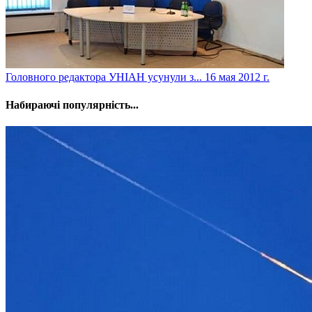
Головного редактора УНІАН усунули з...
16 мая 2012 г.
Набираючі популярність...