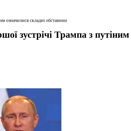
іним означилися складні обставини
ршої зустрічі Трампа з путіним