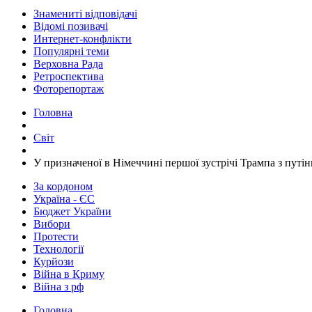
Знамениті відповідачі
Відомі позивачі
Интернет-конфлікти
Популярні теми
Верховна Рада
Ретроспектива
Фоторепортаж
Головна
Світ
​У призначеної в Німеччині першої зустрічі Трампа з пут
За кордоном
Україна - ЄС
Бюджет України
Вибори
Протести
Технології
Курйози
Війна в Криму
Війна з рф
Головна