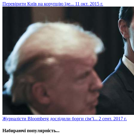
Перевірити Київ на корупцію їде...
11 окт. 2015 г.
​Журналісти Bloomberg дослідили борги сім’ї...
2 сент. 2017 г.
Набираючі популярність...