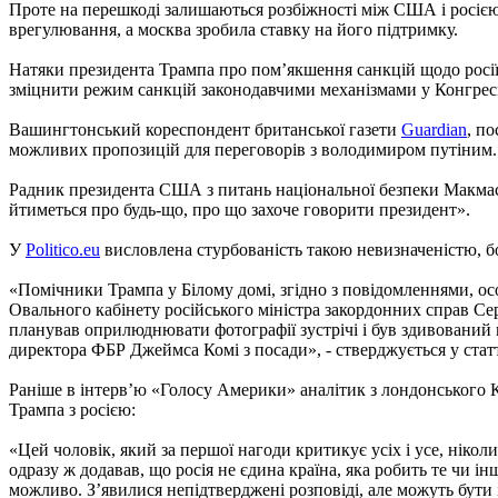
Проте на перешкоді залишаються розбіжності між США і росією
врегулювання, а москва зробила ставку на його підтримку.
Натяки президента Трампа про пом’якшення санкцій щодо росії
зміцнити режим санкцій законодавчими механізмами у Конгресі
Вашингтонський кореспондент британської газети
Guardian
, п
можливих пропозицій для переговорів з володимиром путіним.
Радник президента США з питань національної безпеки Макмаст
йтиметься про будь-що, про що захоче говорити президент».
У
Politico.eu
висловлена стурбованість такою невизначеністю, б
«Помічники Трампа у Білому домі, згідно з повідомленнями, ос
Овального кабінету російського міністра закордонних справ Сер
планував оприлюднювати фотографії зустрічі і був здивований
директора ФБР Джеймса Комі з посади», - стверджується у статт
Раніше в інтерв’ю «Голосу Америки» аналітик з лондонського
Трампа з росією:
«Цей чоловік, який за першої нагоди критикує усіх і усе, нікол
одразу ж додавав, що росія не єдина країна, яка робить те чи ін
можливо. З’явилися непідтверджені розповіді, але можуть бути 