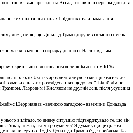
 Вашингтон вважає президента Ассада головною перешкодою для
риканських політичних колах і підштовхнули намагання
 Білому домі, пише, що Дональд Трамп доручив скласти список
 «не має визначеного порядку денного. Насправді там
праву з «ретельно підготованим колишнім агентом КГБ».
я після того, як були осоромлені минулого місяця візитом до
аті в американських розслідуваннях щодо росії. Білий дім не
и Трампом, Лавровим і Кисляком на другий день після усунення
) Джеймс Шерр назвав «великою загадкою» взаємини Дональда
о у нього вилітало, то дивну ситуацію підтверджувало те, що він
і зв’язки, ні ж ті, які ми розуміємо? Я думаю, що це цілком
ийдуть на поверхню. Тоді у Дональда Трампа буде проблема. Бо