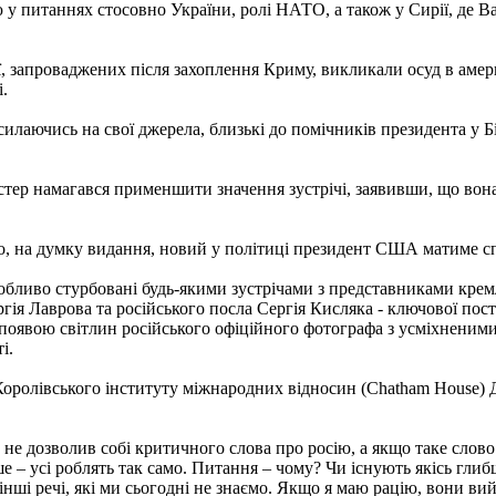
 у питаннях стосовно України, ролі НАТО, а також у Сирії, де
, запроваджених після захоплення Криму, викликали осуд в аме
.
осилаючись на свої джерела, близькі до помічників президента у
ер намагався применшити значення зустрічі, заявивши, що вона
о, на думку видання, новий у політиці президент США матиме с
обливо стурбовані будь-якими зустрічами з представниками кремл
гія Лаврова та російського посла Сергія Кисляка - ключової пост
 появою світлин російського офіційного фотографа з усміхненим
і.
 Королівського інституту міжнародних відносин (Chatham House
и не дозволив собі критичного слова про росію, а якщо таке слов
ше – усі роблять так само. Питання – чому? Чи існують якісь глибш
інші речі, які ми сьогодні не знаємо. Якщо я маю рацію, вони в