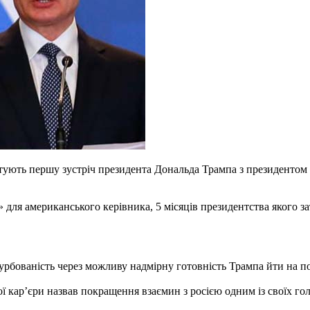
отують першу зустріч президента Дональда Трампа з президентом 
 для американського керівника, 5 місяців президентства якого з
урбованість через можливу надмірну готовність Трампа йти на п
ї кар’єри назвав покращення взаємин з росією одним із своїх го