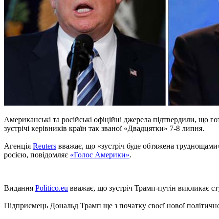
Американські та російські офіційні джерела підтвердили, що г
зустрічі керівників країн так званої «Двадцятки» 7-8 липня.
Агенція
Reuters
вважає, що «зустріч буде обтяжена труднощами»
росією, повідомляє
«Голос Америки»
.
Видання
Politico.eu
вважає, що зустріч Трамп-путін викликає ст
Підприємець Дональд Трамп ще з початку своєї нової політично