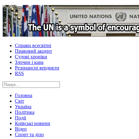
Справи всесвітні
Правовий акцент
Судові хроніки
Злочин і кара
Резонансні вердикти
RSS
Головна
Світ
Україна
Політика
Події
Київські новини
Відео
Спорт та діло