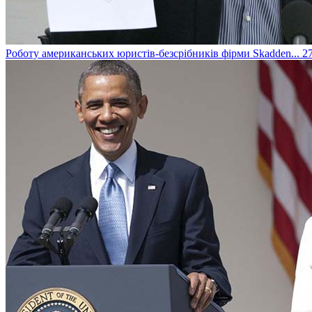
Роботу американських юристів-безсрібників фірми Skadden...
27