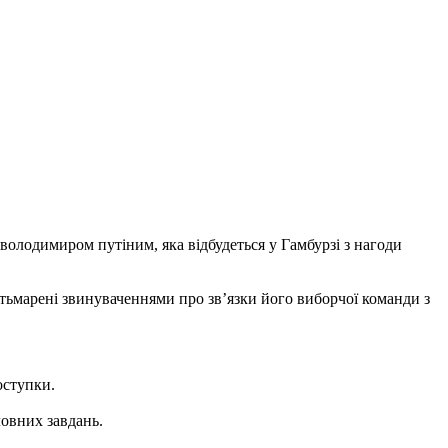
володимиром путіним, яка відбудеться у Гамбурзі з нагоди
атьмарені звинуваченнями про зв’язки його виборчої команди з
оступки.
ловних завдань.