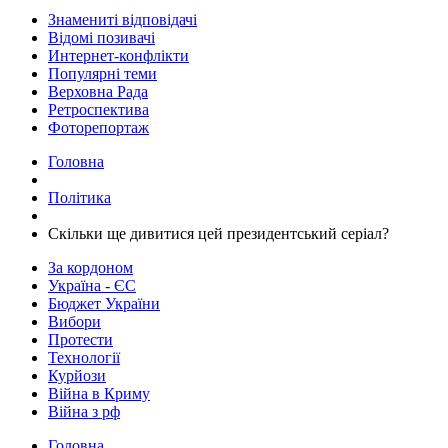
Знамениті відповідачі
Відомі позивачі
Интернет-конфлікти
Популярні теми
Верховна Рада
Ретроспектива
Фоторепортаж
Головна
Політика
​Скільки ще дивитися цей президентський серіал?
За кордоном
Україна - ЄС
Бюджет України
Вибори
Протести
Технології
Курйози
Війна в Криму
Війна з рф
Головна