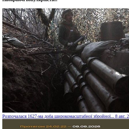
​Розпочалася 1627-ма доба широкомасштабної збройної...
8 авг. 