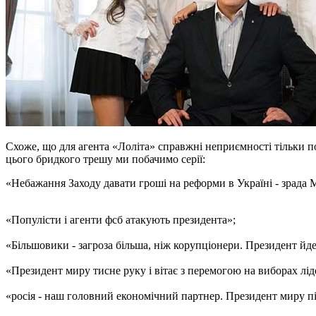
Схоже, що для агента «Лоліта» справжні неприємності тільки по
цього бридкого трешу ми побачимо серії:
«Небажання Заходу давати гроші на реформи в Україні - зрада 
«Популісти і агенти фсб атакують президента»;
«Більшовики - загроза більша, ніж корупціонери. Президент йд
«Президент миру тисне руку і вітає з перемогою на виборах лі
«росія - наш головний економічний партнер. Президент миру пі