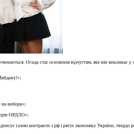
чинаються. Огида стає основним відчуттям, яке він викликає у за
Майдану!»;
е на вибори»;
дерів ОРДЛО»;
дписує газові контракти з рф і рятує економіку України, твердо 