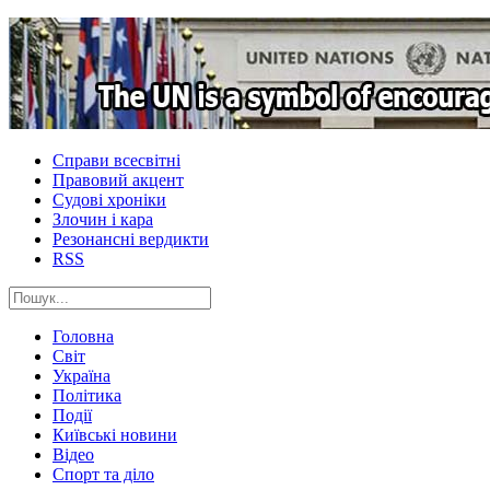
Справи всесвітні
Правовий акцент
Судові хроніки
Злочин і кара
Резонансні вердикти
RSS
Головна
Світ
Україна
Політика
Події
Київські новини
Відео
Спорт та діло