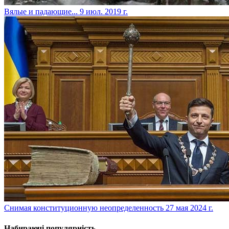
​Вялые и падающие...
9 июл. 2019 г.
​Снимая конституционную неопределенность
27 мая 2024 г.
Набираючі популярність...