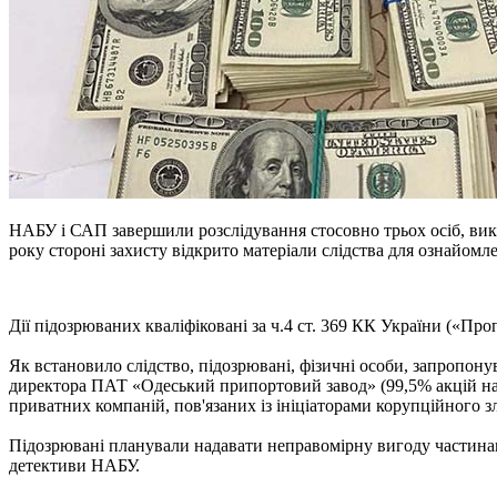
НАБУ і САП завершили розслідування стосовно трьох осіб, вик
року стороні захисту відкрито матеріали слідства для ознайом
Дії підозрюваних кваліфіковані за ч.4 ст. 369 КК України («Про
Як встановило слідство, підозрювані, фізичні особи, запропо
директора ПАТ «Одеський припортовий завод» (99,5% акцій нал
приватних компаній, пов'язаних із ініціаторами корупційного з
Підозрювані планували надавати неправомірну вигоду частинам
детективи НАБУ.