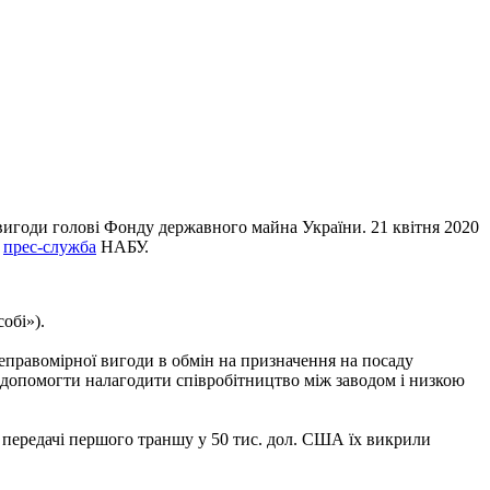
вигоди голові Фонду державного майна України. 21 квітня 2020
є
прес-служба
НАБУ.
обі»).
еправомірної вигоди в обмін на призначення на посаду
 допомогти налагодити співробітництво між заводом і низкою
передачі першого траншу у 50 тис. дол. США їх викрили