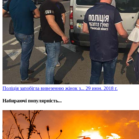
​Поліція запобігла вивезенню жінок з...
29 июн. 2018 г.
Набираючі популярність...