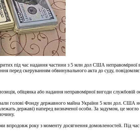
ритих під час надання частини з 5 млн дол США неправомірної 
лення перед скеруванням обвинувального акта до суду, повідомля
позиція, обіцянка або надання неправомірної вигоди службовій ос
нували голові Фонду державного майна України 5 млн дол. США н
ежать державі) наперед визначеної особи. За задумом, це могло
лочину.
и впродовж року з моменту досягнення домовленостей. Під час 