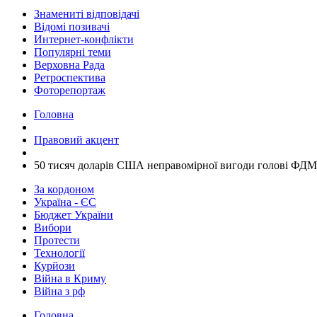
Знамениті відповідачі
Відомі позивачі
Интернет-конфлікти
Популярні теми
Верховна Рада
Ретроспектива
Фоторепортаж
Головна
Правовий акцент
​50 тисяч доларів США неправомірної вигоди голові ФДМ
За кордоном
Україна - ЄС
Бюджет України
Вибори
Протести
Технології
Курйози
Війна в Криму
Війна з рф
Головна