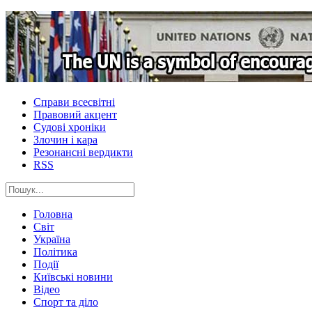
Справи всесвітні
Правовий акцент
Судові хроніки
Злочин і кара
Резонансні вердикти
RSS
Головна
Світ
Україна
Політика
Події
Київські новини
Відео
Спорт та діло