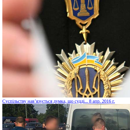
Суспільству нав’язується думка, що судді...
8 апр. 2016 г.