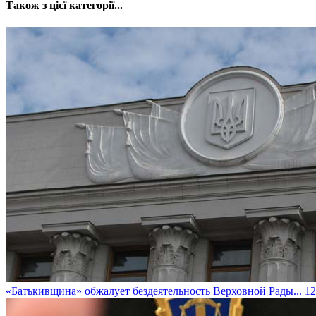
Також з цієї категорії...
«Батькивщина» обжалует бездеятельность Верховной Рады...
12