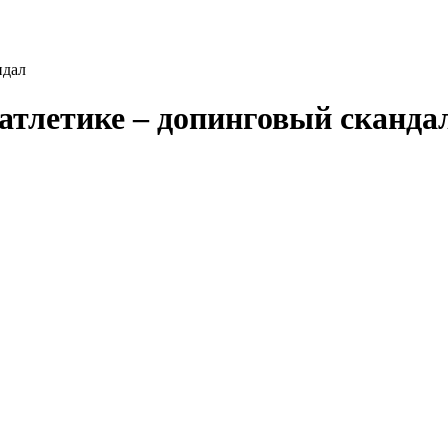
ндал
атлетике – допинговый сканда