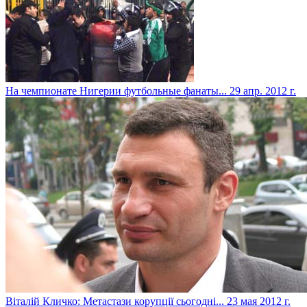
На чемпионате Нигерии футбольные фанаты...
29 апр. 2012 г.
Віталій Кличко: Метастази корупції сьогодні...
23 мая 2012 г.