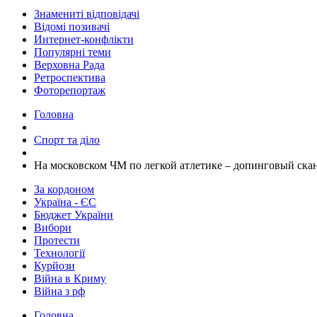
Знамениті відповідачі
Відомі позивачі
Интернет-конфлікти
Популярні теми
Верховна Рада
Ретроспектива
Фоторепортаж
Головна
Спорт та діло
На московском ЧМ по легкой атлетике – допинговый ска
За кордоном
Україна - ЄС
Бюджет України
Вибори
Протести
Технології
Курйози
Війна в Криму
Війна з рф
Головна