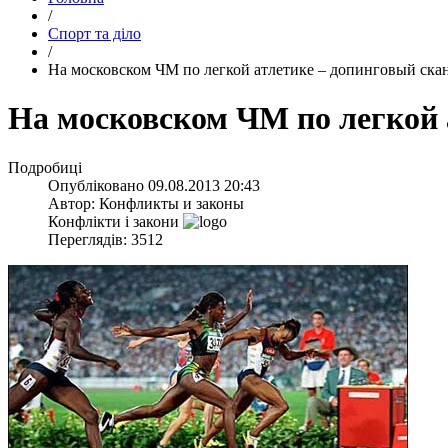
/
Спорт та діло
/
На московском ЧМ по легкой атлетике – допинговый ска
На московском ЧМ по легкой 
Подробиці
Опубліковано
09.08.2013 20:43
Автор:
Конфликты и законы
Конфлікти і закони
Переглядів: 3512