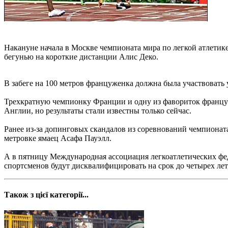
Накануне начала в Москве чемпионата мира по легкой атлети
бегунью на короткие дистанции Алис Деко.
В забеге на 100 метров француженка должна была участвовать у
Трехкратную чемпионку Франции и одну из фавориток француз
Англии, но результаты стали известны только сейчас.
Ранее из-за допинговых скандалов из соревнований чемпиона
метровке ямаец Асафа Пауэлл.
А в пятницу Международная ассоциация легкоатлетических фед
спортсменов будут дисквалифицировать на срок до четырех лет, 
Також з цієї категорії...