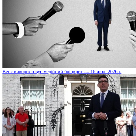
​Венс використовує медійний бліцкриг -...
16 июл. 2026 г.