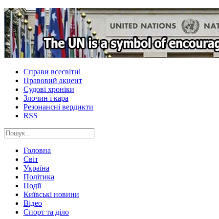
Справи всесвітні
Правовий акцент
Судові хроніки
Злочин і кара
Резонансні вердикти
RSS
Головна
Світ
Україна
Політика
Події
Київські новини
Відео
Спорт та діло