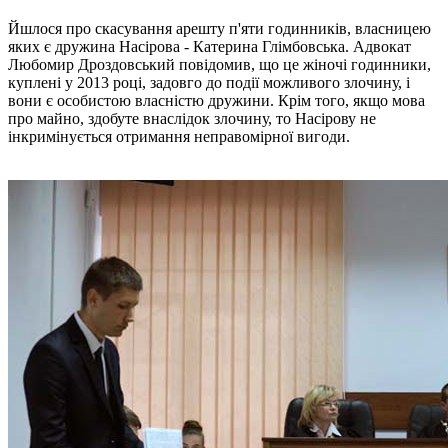
Йшлося про скасування арешту п'яти годинників, власницею
яких є дружина Насірова - Катерина Глімбовська. Адвокат
Любомир Дроздовський повідомив, що це жіночі годинники,
куплені у 2013 році, задовго до події можливого злочину, і
вони є особистою власністю дружини. Крім того, якщо мова
про майно, здобуте внаслідок злочину, то Насірову не
інкримінується отримання неправомірної вигоди.