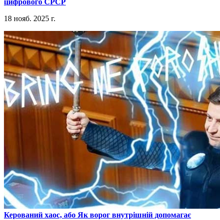
цифрового СРСР
18 нояб. 2025 г.
​Керований хаос, або Як ворог внутрішній допомагає