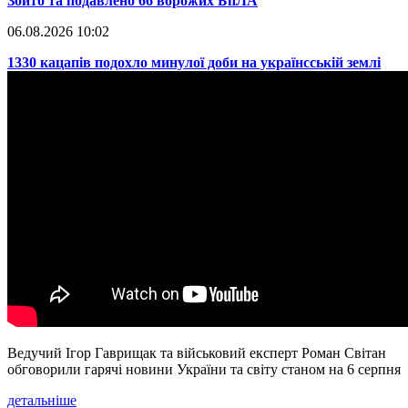
​Збито та подавлено 66 ворожих БпЛА
06.08.2026 10:02
​1330 кацапів подохло минулої доби на українсській землі
Ведучий Ігор Гаврищак та військовий експерт Роман Світан
обговорили гарячі новини України та світу станом на 6 серпня
детальніше