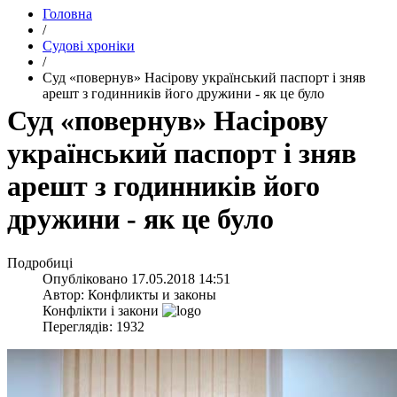
Головна
/
Судові хроніки
/
​Суд «повернув» Насірову український паспорт і зняв
арешт з годинників його дружини - як це було
​Суд «повернув» Насірову
український паспорт і зняв
арешт з годинників його
дружини - як це було
Подробиці
Опубліковано
17.05.2018 14:51
Автор:
Конфликты и законы
Конфлікти і закони
Переглядів: 1932