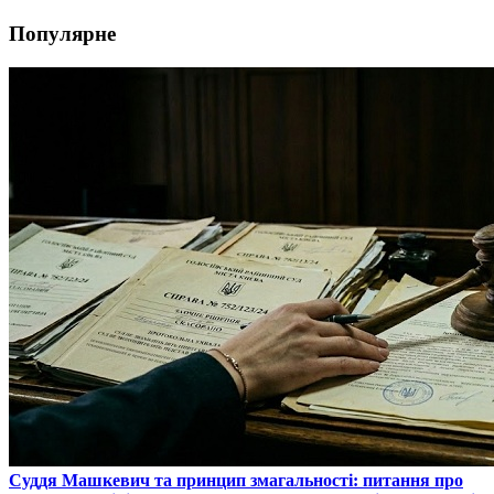
Популярне
​Суддя Машкевич та принцип змагальності: питання про