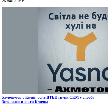
26 мая 2026 г.
​Холодомор у Києві: роль ДТЕК групи СКМ у спробі
Зеленського зняти Кличка