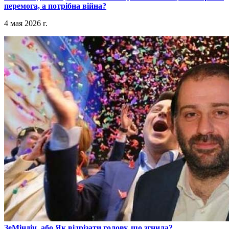
перемога, а потрібна війна?
4 мая 2026 г.
​ЗеМіндіч, або Як відрізати голову, що згнила?