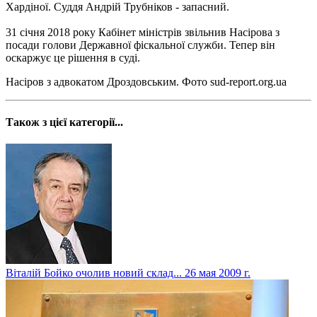
Хардіної. Суддя Андрій Трубніков - запасний.
31 січня 2018 року Кабінет міністрів звільнив Насірова з
посади голови Державної фіскальної служби. Тепер він
оскаржує це рішення в суді.
Насіров з адвокатом Дроздовським. Фото sud-report.org.ua
Також з цієї категорії...
Віталій Бойко очолив новий склад...
26 мая 2009 г.