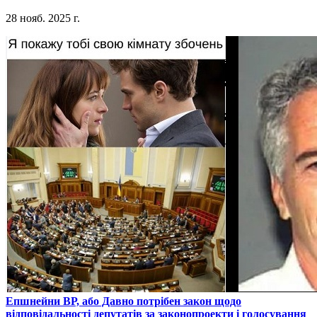
28 нояб. 2025 г.
​Епшнейни ВР, або Давно потрібен закон щодо
відповідальності депутатів за законопроекти і голосування