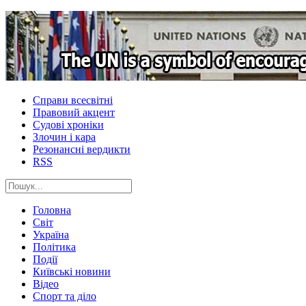
Справи всесвітні
Правовий акцент
Судові хроніки
Злочин і кара
Резонансні вердикти
RSS
Головна
Світ
Україна
Політика
Події
Київські новини
Відео
Спорт та діло