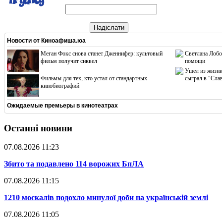
Надіслати
Новости от
Киноафиша.юа
Меган Фокс снова станет Дженнифер: культовый
Светлана Лобо
фильм получит сиквел
помощи
Ушел из жизни
Фильмы для тех, кто устал от стандартных
сыграл в "Сла
кинобиографий
Ожидаемые премьеры в кинотеатрах
Останні новини
07.08.2026 11:23
​Збито та подавлено 114 ворожих БпЛА
07.08.2026 11:15
​1210 москалів подохло минулої доби на українській землі
07.08.2026 11:05