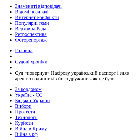
Знамениті відповідачі
Відомі позивачі
Интернет-конфлікти
Популярні теми
Верховна Рада
Ретроспектива
Фоторепортаж
Головна
Судові хроніки
​Суд «повернув» Насірову український паспорт і зняв
арешт з годинників його дружини - як це було
За кордоном
Україна - ЄС
Бюджет України
Вибори
Протести
Технології
Курйози
Війна в Криму
Війна з рф