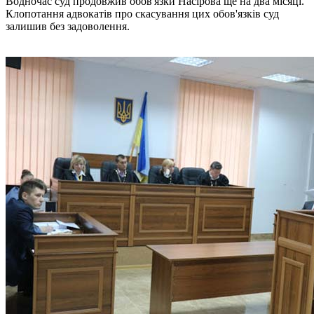
Водночас суд продовжив обов'язки Насірова ще на два місяці.
Клопотання адвокатів про скасування цих обов'язків суд
залишив без задоволення.