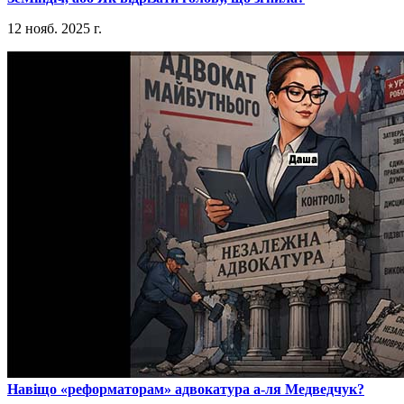
12 нояб. 2025 г.
​Навіщо «реформаторам» адвокатура а-ля Медведчук?