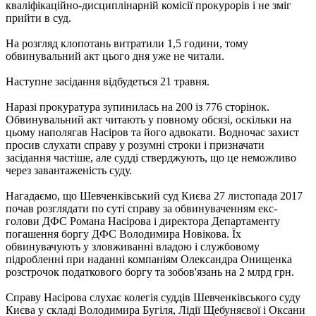
кваліфікаційно-дисциплінарній комісії прокурорів і не зміг
прийти в суд.
На розгляд клопотань витратили 1,5 години, тому
обвинувальний акт цього дня уже не читали.
Наступне засідання відбудеться 21 травня.
Наразі прокуратура зупинилась на 200 із 776 сторінок.
Обвинувальний акт читають у повному обсязі, оскільки на
цьому наполягав Насіров та його адвокати. Водночас захист
просив слухати справу у розумні строки і призначати
засідання частіше, але судді стверджують, що це неможливо
через завантаженість суду.
Нагадаємо, що Шевченківський суд Києва 27 листопада 2017
почав розглядати по суті справу за обвинуваченням екс-
голови ДФС Романа Насірова і директора Департаменту
погашення боргу ДФС Володимира Новікова. Їх
обвинувачують у зловживанні владою і службовому
підробленні при наданні компаніям Олександра Онищенка
розстрочок податкового боргу та зобов'язань на 2 млрд грн.
Справу Насірова слухає колегія суддів Шевченківського суду
Києва у складі Володимира Бугіля, Лідії Щебуняєвої і Оксани