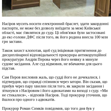
Насіров мусить носити електронний браслет, здати закордонні
паспорти, не може без дозволу виїздити за межі Київської
області, має з'являтися до суду. Ці обов'язки були застосовані
до екс-голови ДФС після того, як його родина внесла 100 млн
грн застави.
Також захист клопотав, щоб суд ініціював притягнення до
дисциплінарної відповідальності прокурора антикорупційної
прокуратури Андрія Перова через його неявку в минуле
судове засідання. Але суд відмовив, не вбачаючи для цього
підстав.
Сам Перов висловив жаль, що судді його не дочекалися, і
підтвердив, що справді спізнився через затори. Він сказав, що
прибув через пару хвилин після того, як закрили засідання і
зіткнувся з Насіровим і його адвокатами на виході з суду. «Ми
не стикалися», - відповів Насіров. Тоді прокурор уточнив, що
йшлося про одного з адвокатів.
Прокурор Роман Симків повідомив, що того дня був у