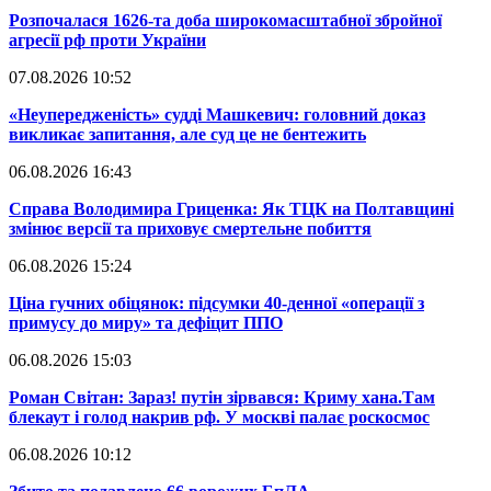
​Розпочалася 1626-та доба широкомасштабної збройної
агресії рф проти України
07.08.2026 10:52
​«Неупередженість» судді Машкевич: головний доказ
викликає запитання, але суд це не бентежить
06.08.2026 16:43
​Справа Володимира Гриценка: Як ТЦК на Полтавщині
змінює версії та приховує смертельне побиття
06.08.2026 15:24
​Ціна гучних обіцянок: підсумки 40-денної «операції з
примусу до миру» та дефіцит ППО
06.08.2026 15:03
​Роман Світан: Зараз! путін зірвався: Криму хана.Там
блекаут і голод накрив рф. У москві палає роскосмос
06.08.2026 10:12