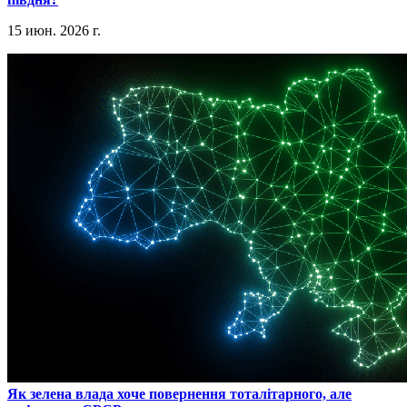
15 июн. 2026 г.
​Як зелена влада хоче повернення тоталітарного, але