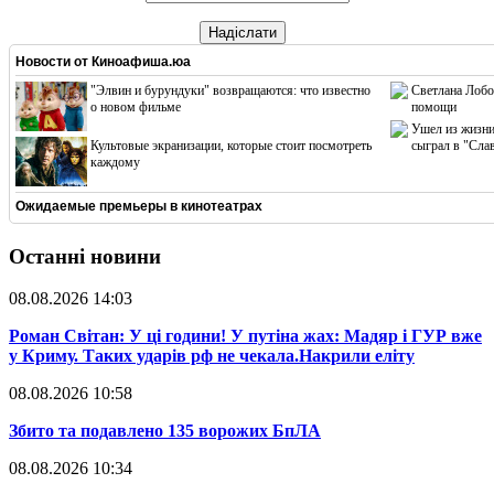
Надіслати
Новости от
Киноафиша.юа
"Элвин и бурундуки" возвращаются: что известно
Светлана Лобо
о новом фильме
помощи
Ушел из жизни
Культовые экранизации, которые стоит посмотреть
сыграл в "Сла
каждому
Ожидаемые премьеры в кинотеатрах
Останні новини
08.08.2026 14:03
​Роман Світан: У ці години! У путіна жах: Мадяр і ГУР вже
у Криму. Таких ударів рф не чекала.Накрили еліту
08.08.2026 10:58
​Збито та подавлено 135 ворожих БпЛА
08.08.2026 10:34