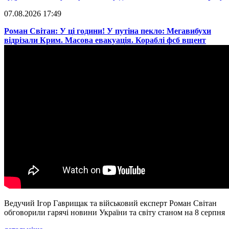
07.08.2026 17:49
​Роман Світан: У ці години! У путіна пекло: Мегавибухи
відрізали Крим. Масова евакуація. Кораблі фсб вщент
Ведучий Ігор Гаврищак та військовий експерт Роман Світан
обговорили гарячі новини України та світу станом на 8 серпня