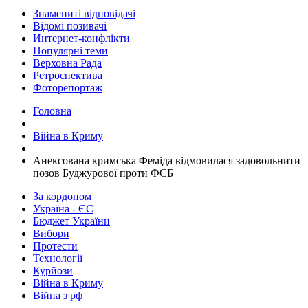
Знамениті відповідачі
Відомі позивачі
Интернет-конфлікти
Популярні теми
Верховна Рада
Ретроспектива
Фоторепортаж
Головна
Війна в Криму
Анексована кримська Феміда відмовилася задовольнити
позов Буджурової проти ФСБ
За кордоном
Україна - ЄС
Бюджет України
Вибори
Протести
Технології
Курйози
Війна в Криму
Війна з рф