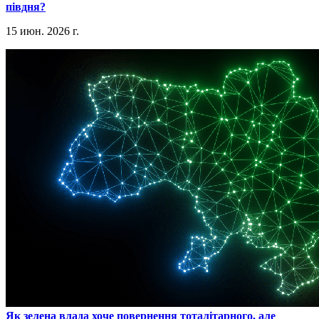
півдня?
15 июн. 2026 г.
​Як зелена влада хоче повернення тоталітарного, але