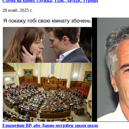
​Схема на крові: служка, ТЦК, ДРАЦС і гроші
28 нояб. 2025 г.
​Епшнейни ВР, або Давно потрібен закон щодо