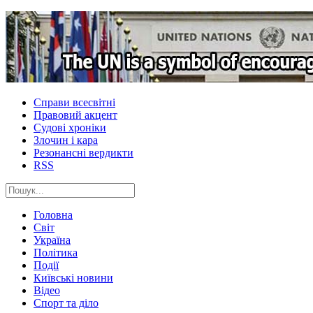
Справи всесвітні
Правовий акцент
Судові хроніки
Злочин і кара
Резонансні вердикти
RSS
Головна
Світ
Україна
Політика
Події
Київські новини
Відео
Спорт та діло