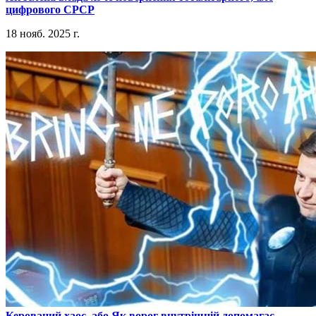
цифрового СРСР
18 нояб. 2025 г.
​Керований хаос, або Як ворог внутрішній допомагає