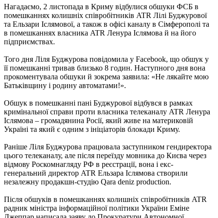
Нагадаємо, 2 листопада в Криму відбулися обшуки ФСБ в
помешканнях колишніх співробітників ATR Лілі Буджурової
та Ельзари Іслямової, а також в офісі каналу в Сімферополі та
в помешканнях власника ATR Ленура Іслямова й на його
підприємствах.
Того дня Ліля Буджурова повідомила у Facebook, що обшук у
її помешканні тривав близько 8 годин. Наступного дня вона
прокоментувала обшуки й зокрема заявила: «Не лякайте мою
Батьківщину і родину автоматами!».
Обшук в помешканні пані Буджурової відбувся в рамках
кримінальної справи проти власника телеканалу ATR Ленура
Іслямова – громадянина Росії, який живе на материковій
Україні та який є одним з ініціаторів блокади Криму.
Раніше Ліля Буджурова працювала заступником гендиректора
цього телеканалу, але після переїзду мовника до Києва через
відмову Роскомнагляду РФ в реєстрації, вона і екс-
генеральний директор ATR Ельзара Іслямова створили
незалежну продакшн-студію Qara deniz production.
Після обшуків в помешканнях колишніх співробітників ATR
радник міністра інформаційної політики України Еміне
Джеппар написала заяву до Прокуратури Автономної