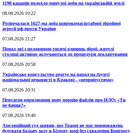
​1190 кацапів подохло минулої доби на українськійй землі
08.08.2026 10:22
​Розпочалася 1627-ма доба широкомасштабної збройної
агресії рф проти України
07.08.2026 21:27
​Понад дві з половиною тисячі одиниць зброї: жителі
столиці активно долучаються до процедури декларування
07.08.2026 20:58
​Українське консульство реагує на напад на ґрунті
національної ненависті в Кракові - «неприпустимо»
07.08.2026 20:31
​Пентагон оприлюднив нову порцію файлів про НЛО: «Ти
це бачив?»
07.08.2026 19:40
​Апеляційний суд заявив, що Трамп не має повноважень
будувати бальну залу в Білому домі без схвалення Конгресу