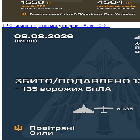
​1190 кацапів подохло минулої доби...
8 авг. 2026 г.