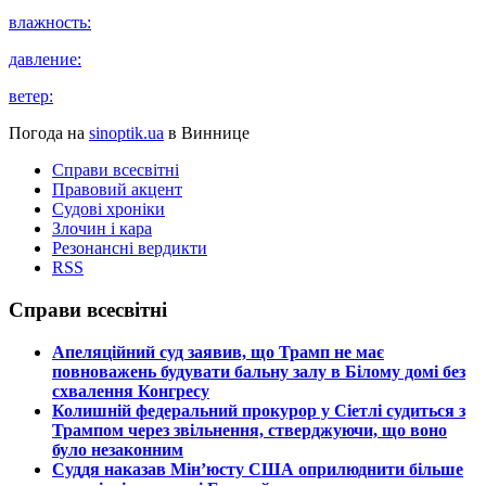
влажность:
давление:
ветер:
Погода на
sinoptik.ua
в Виннице
Справи всесвітні
Правовий акцент
Судові хроніки
Злочин і кара
Резонансні вердикти
RSS
Справи всесвітні
​Апеляційний суд заявив, що Трамп не має
повноважень будувати бальну залу в Білому домі без
схвалення Конгресу
​Колишній федеральний прокурор у Сіетлі судиться з
Трампом через звільнення, стверджуючи, що воно
було незаконним
​Суддя наказав Мін’юсту США оприлюднити більше