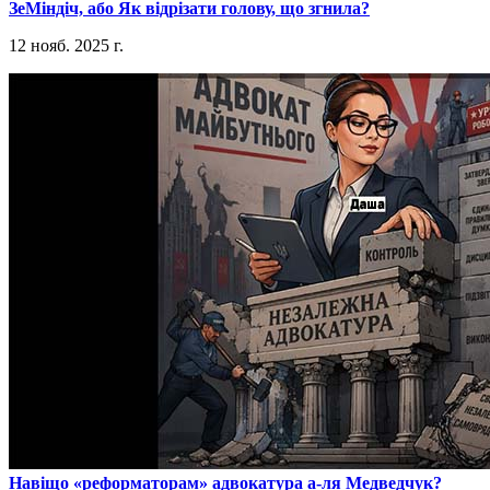
​ЗеМіндіч, або Як відрізати голову, що згнила?
12 нояб. 2025 г.
​Навіщо «реформаторам» адвокатура а-ля Медведчук?