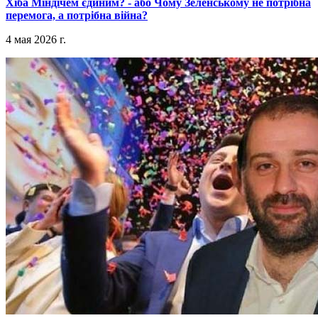
​Хіба Міндічем єдиним? - або Чому Зеленському не потрібна
перемога, а потрібна війна?
4 мая 2026 г.