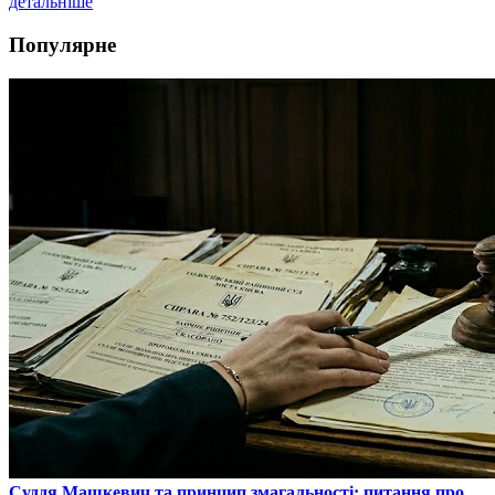
детальніше
Популярне
​Суддя Машкевич та принцип змагальності: питання про