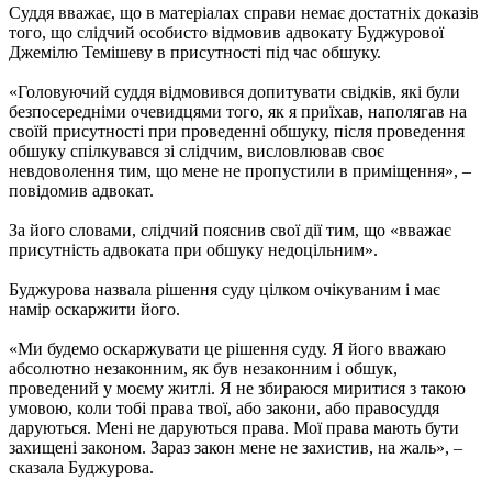
Суддя вважає, що в матеріалах справи немає достатніх доказів
того, що слідчий особисто відмовив адвокату Буджурової
Джемілю Темішеву в присутності під час обшуку.
«Головуючий суддя відмовився допитувати свідків, які були
безпосередніми очевидцями того, як я приїхав, наполягав на
своїй присутності при проведенні обшуку, після проведення
обшуку спілкувався зі слідчим, висловлював своє
невдоволення тим, що мене не пропустили в приміщення», –
повідомив адвокат.
За його словами, слідчий пояснив свої дії тим, що «вважає
присутність адвоката при обшуку недоцільним».
Буджурова назвала рішення суду цілком очікуваним і має
намір оскаржити його.
«Ми будемо оскаржувати це рішення суду. Я його вважаю
абсолютно незаконним, як був незаконним і обшук,
проведений у моєму житлі. Я не збираюся миритися з такою
умовою, коли тобі права твої, або закони, або правосуддя
даруються. Мені не даруються права. Мої права мають бути
захищені законом. Зараз закон мене не захистив, на жаль», –
сказала Буджурова.