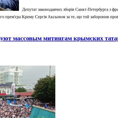
Депутат законодавчих зборів Санкт-Петербурга з фра
 прем'єра Криму Сергія Аксьонов за те, що той заборонив провод
вуют массовым митингам крымских тата