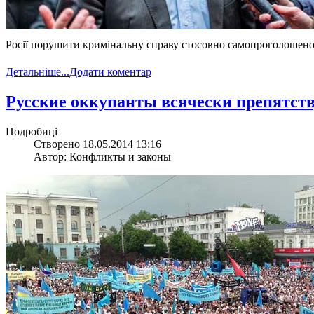
Росії порушити кримінальну справу стосовно самопроголошеного
Детальніше...
Додати коментар
Русские оккупанты всячески препятст
Подробиці
Створено 18.05.2014 13:16
Автор: Конфликты и законы