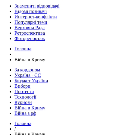
Знамениті відповідачі
Відомі позивачі
Интернет-конфлікти
Популярні теми
Верховна Рада
Ретроспектива
Фоторепортаж
Головна
Війна в Криму
За кордоном
Україна - ЄС
Бюджет України
Вибори
Протести
Технології
Курйози
Війна в Криму
Війна з рф
Головна
/
Війна в Криму