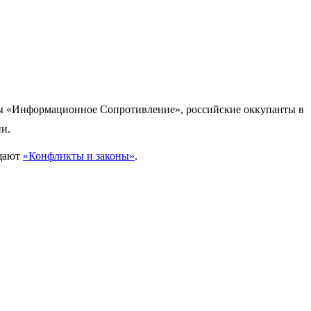
«Информационное Сопротивление», российские оккупанты в
и.
бщают
«Конфликты и законы»
.