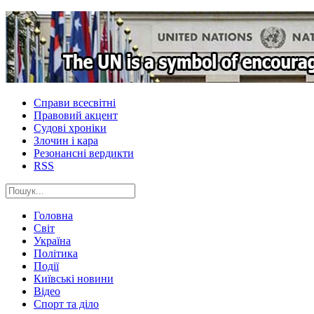
Справи всесвітні
Правовий акцент
Судові хроніки
Злочин і кара
Резонансні вердикти
RSS
Головна
Світ
Україна
Політика
Події
Київські новини
Відео
Спорт та діло