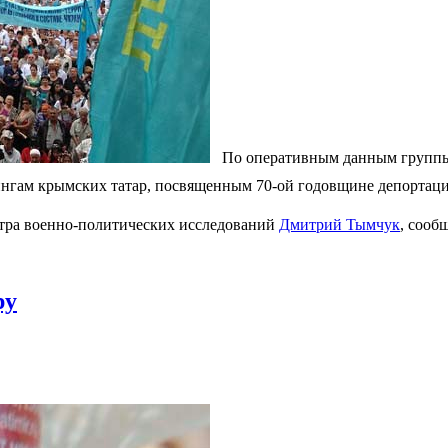
По оперативным данным группы 
гам крымских татар, посвященным 70-ой годовщине депортаци
нтра военно-политических исследований
Дмитрий Тымчук
, соо
ру