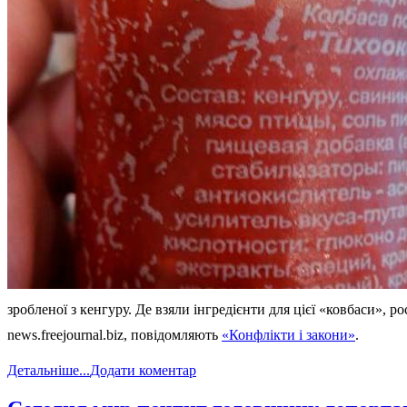
зробленої з кенгуру. Де взяли інгредієнти для цієї «ковбаси»,
news.freejournal.biz, повідомляють
«Конфлікти і закони»
.
Детальніше...
Додати коментар