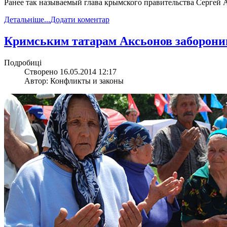
Ранее так называемый глава крымского правительства Сергей 
Детальніше...
Додати коментар
Кримським татарам Аксьонов заборонив
Подробиці
Створено 16.05.2014 12:17
Автор: Конфликты и законы