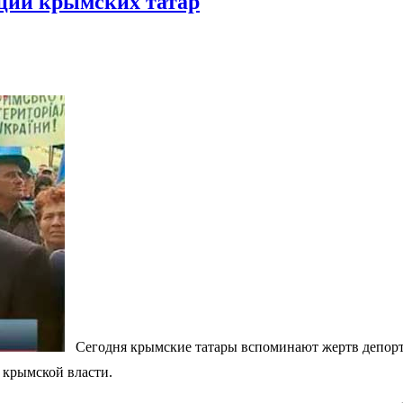
ации крымских татар
Сегодня крымские татары вспоминают жертв депорта
й крымской власти.