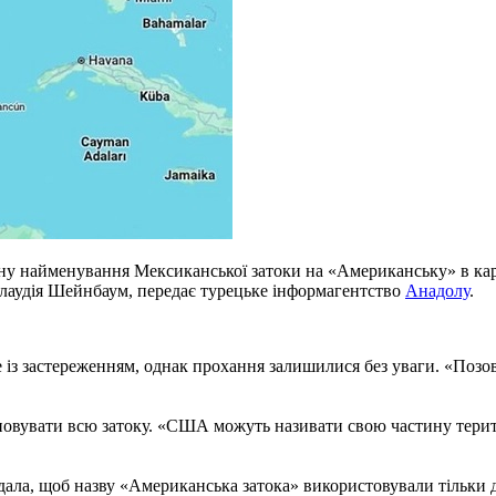
іну найменування Мексиканської затоки на «Американську» в кар
Клаудія Шейнбаум, передає турецьке інформагентство
Анадолу
.
із застереженням, однак прохання залишилися без уваги. «Позов
увати всю затоку. «США можуть називати свою частину територі
дала, щоб назву «Американська затока» використовували тільки д