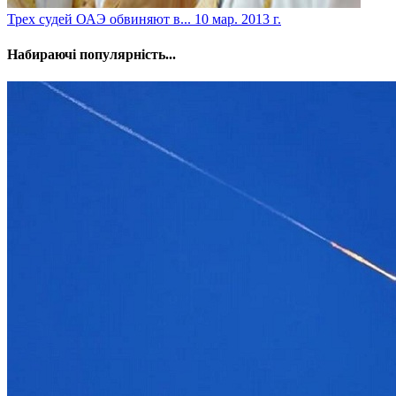
Трех судей ОАЭ обвиняют в...
10 мар. 2013 г.
Набираючі популярність...