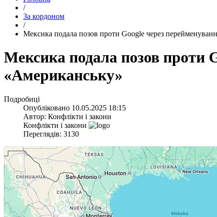
/
За кордоном
/
​Мексика подала позов проти Google через перейменуван
​Мексика подала позов проти 
«Американську»
Подробиці
Опубліковано
10.05.2025 18:15
Автор:
Конфлікти і закони
Конфлікти і закони
Переглядів: 3130