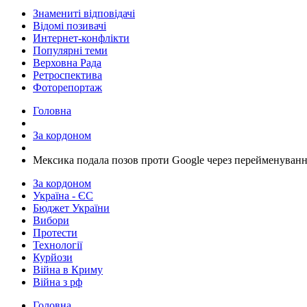
Знамениті відповідачі
Відомі позивачі
Интернет-конфлікти
Популярні теми
Верховна Рада
Ретроспектива
Фоторепортаж
Головна
За кордоном
​Мексика подала позов проти Google через перейменуван
За кордоном
Україна - ЄС
Бюджет України
Вибори
Протести
Технології
Курйози
Війна в Криму
Війна з рф
Головна