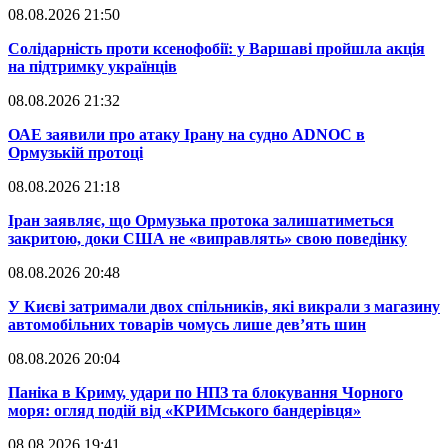
08.08.2026 21:50
​Солідарність проти ксенофобії: у Варшаві пройшла акція
на підтримку українців
08.08.2026 21:32
​ОАЕ заявили про атаку Ірану на судно ADNOC в
Ормузькій протоці
08.08.2026 21:18
​Іран заявляє, що Ормузька протока залишатиметься
закритою, доки США не «виправлять» свою поведінку
08.08.2026 20:48
​У Києві затримали двох спільників, які викрали з магазину
автомобільних товарів чомусь лише дев’ять шин
08.08.2026 20:04
Паніка в Криму, удари по НПЗ та блокування Чорного
моря: огляд подій від «КРИМського бандерівця»
08.08.2026 19:41