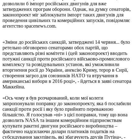
дозволили б імпорт російських двигунів для вже
затверджених програм оборони. Однак, на думку сенаторів,
законопроект міг заблокувати імпорт таких двигунів для
проведення цивільних та комерційних запусків, повідомляє
агентство spacenews.com.
«Зміни до російських санкцій, затверджені 14 червня... було
ретельно обговорено сенаторами обох партій, що
представляють різні комітети і (цей законопроект) вводить
потужні санкції проти російського військово-промислового
комплексу та розвідувальних установ, які уможливили
вторгнення росії до України, анексію Криму, терор в Сирії,
створення загроз для союзників НАТО та втручання в
американські вибори в 2016 році», - йдеться в заяві сенатора
Маккейна.
«Ось чому я був розчарований, коли мої колеги
запропонували поправку до законопроекту, яка б послабили
санкції проти росії і яку було прийнято переважною
більшістю. Я голосував «ні» з цієї поправки, тому що вона
дозволить NASA та іншим комерційним підприємствам
купувати ракетні двигуни російського виробництва –
фактично надсилаючи долари платників податків на
субсидування закупівель, які збагачують друзів Путіна», -