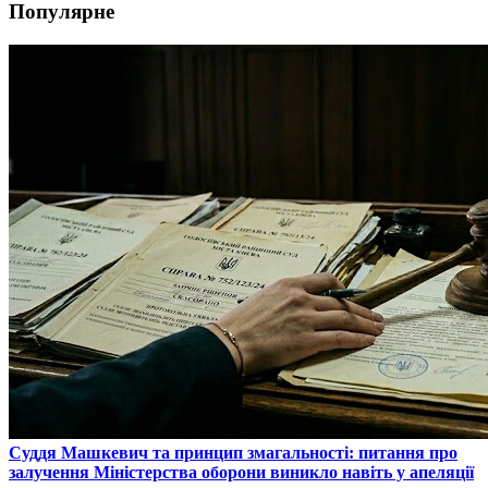
Популярне
​Суддя Машкевич та принцип змагальності: питання про
залучення Міністерства оборони виникло навіть у апеляції