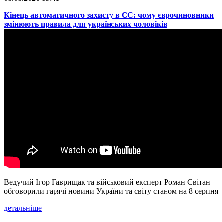
​Кінець автоматичного захисту в ЄС: чому єврочиновники
змінюють правила для українських чоловіків
Ведучий Ігор Гаврищак та військовий експерт Роман Світан
обговорили гарячі новини України та світу станом на 8 серпня
детальніше