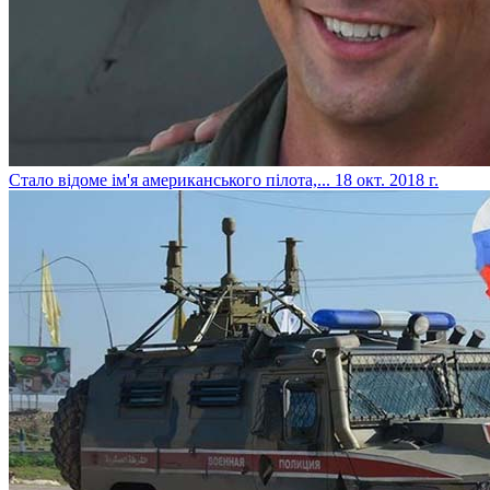
​Стало відоме ім'я американського пілота,...
18 окт. 2018 г.