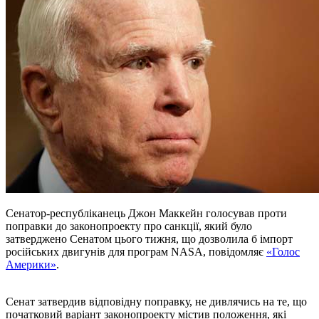
Сенатор-республіканець Джон Маккейн голосував проти
поправки до законопроекту про санкції, який було
затверджено Сенатом цього тижня, що дозволила б імпорт
російських двигунів для програм NASA, повідомляє
«Голос
Америки»
.
Сенат затвердив відповідну поправку, не дивлячись на те, що
початковий варіант законопроекту містив положення, які