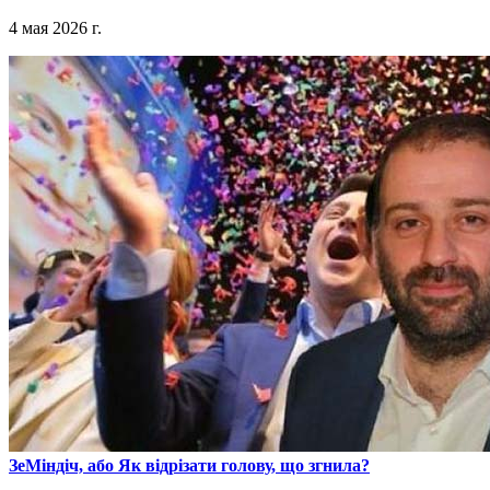
4 мая 2026 г.
​ЗеМіндіч, або Як відрізати голову, що згнила?