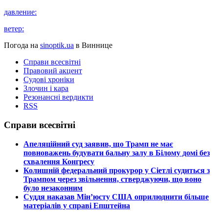
давление:
ветер:
Погода на
sinoptik.ua
в Виннице
Справи всесвітні
Правовий акцент
Судові хроніки
Злочин і кара
Резонансні вердикти
RSS
Справи всесвітні
​Апеляційний суд заявив, що Трамп не має
повноважень будувати бальну залу в Білому домі без
схвалення Конгресу
​Колишній федеральний прокурор у Сіетлі судиться з
Трампом через звільнення, стверджуючи, що воно
було незаконним
​Суддя наказав Мін’юсту США оприлюднити більше
матеріалів у справі Епштейна