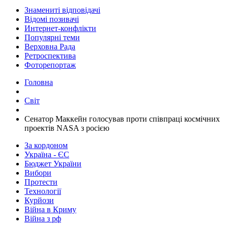
Знамениті відповідачі
Відомі позивачі
Интернет-конфлікти
Популярні теми
Верховна Рада
Ретроспектива
Фоторепортаж
Головна
Світ
​Сенатор Маккейн голосував проти співпраці космічних
проектів NASA з росією
За кордоном
Україна - ЄС
Бюджет України
Вибори
Протести
Технології
Курйози
Війна в Криму
Війна з рф