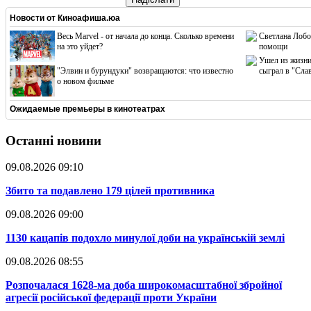
Новости от
Киноафиша.юа
Весь Marvel - от начала до конца. Сколько времени
Светлана Лобо
на это уйдет?
помощи
Ушел из жизни
"Элвин и бурундуки" возвращаются: что известно
сыграл в "Сла
о новом фильме
Ожидаемые премьеры в кинотеатрах
Останні новини
09.08.2026 09:10
​Збито та подавлено 179 цілей противника
09.08.2026 09:00
​1130 кацапів подохло минулої доби на українській землі
09.08.2026 08:55
​Розпочалася 1628-ма доба широкомасштабної збройної
агресії російської федерації проти України