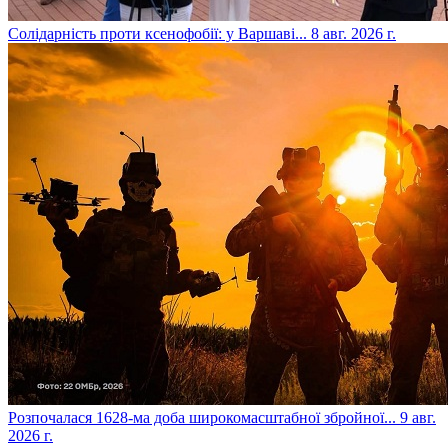
​Солідарність проти ксенофобії: у Варшаві...
8 авг. 2026 г.
​Розпочалася 1628-ма доба широкомасштабної збройної...
9 авг.
2026 г.