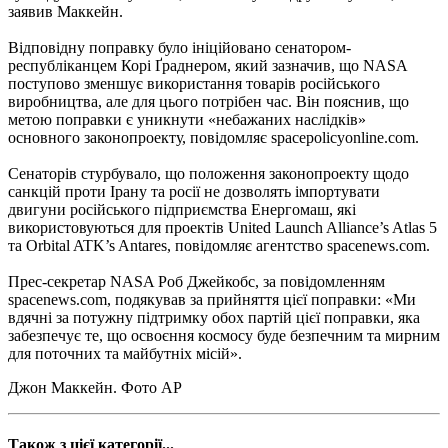
заявив Маккейн.
Відповідну поправку було ініційовано сенатором-
республіканцем Корі Ґраднером, який зазначив, що NASA
поступово зменшує використання товарів російського
виробництва, але для цього потрібен час. Він пояснив, що
метою поправки є уникнути «небажаних наслідків»
основного законопроекту, повідомляє spacepolicyonline.com.
Сенаторів стурбувало, що положення законопроекту щодо
санкцій проти Ірану та росії не дозволять імпортувати
двигуни російського підприємства Енергомаш, які
використовуються для проектів United Launch Alliance’s Atlas 5
та Orbital ATK’s Antares, повідомляє агентство spacenews.com.
Прес-секретар NASA Роб Джейкобс, за повідомленням
spacenews.com, подякував за прийняття цієї поправки: «Ми
вдячні за потужну підтримку обох партій цієї поправки, яка
забезпечує те, що освоєння космосу буде безпечним та мирним
для поточних та майбутніх місій».
Джон Маккейн. Фото АР
Також з цієї категорії...