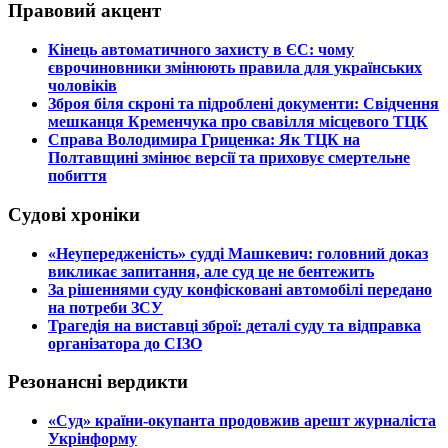
Правовий акцент
​Кінець автоматичного захисту в ЄС: чому
єврочиновники змінюють правила для українських
чоловіків
​Зброя біля скроні та підроблені документи: Свідчення
мешканця Кременчука про свавілля місцевого ТЦК
​Справа Володимира Гриценка: Як ТЦК на
Полтавщині змінює версії та приховує смертельне
побиття
Судові хроніки
​«Неупередженість» судді Машкевич: головний доказ
викликає запитання, але суд це не бентежить
​За рішеннями суду конфісковані автомобілі передано
на потреби ЗСУ
​Трагедія на виставці зброї: деталі суду та відправка
організатора до СІЗО
Резонансні вердикти
​«Суд» країни-окупанта продовжив арешт журналіста
Укрінформу