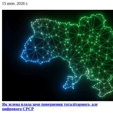
15 июн. 2026 г.
​Як зелена влада хоче повернення тоталітарного, але
цифрового СРСР