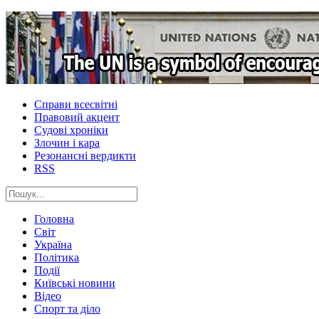
Справи всесвітні
Правовий акцент
Судові хроніки
Злочин і кара
Резонансні вердикти
RSS
Головна
Світ
Україна
Політика
Події
Київські новини
Відео
Спорт та діло