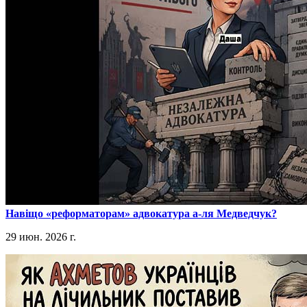
​Навіщо «реформаторам» адвокатура а-ля Медведчук?
29 июн. 2026 г.