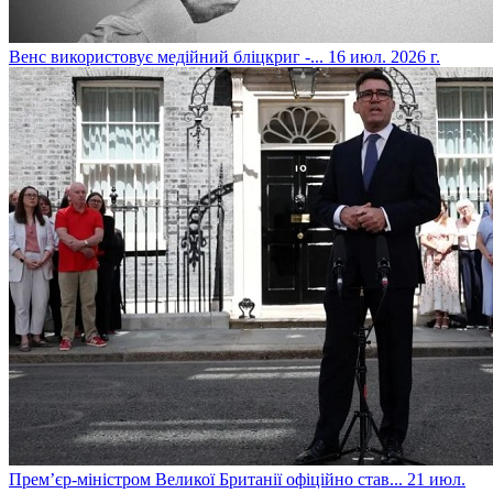
​Венс використовує медійний бліцкриг -...
16 июл. 2026 г.
​Прем’єр-міністром Великої Британії офіційно став...
21 июл.