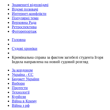
Знамениті відповідачі
Відомі позивачі
Интернет-конфлікти
Популярні теми
Верховна Рада
Ретроспектива
Фоторепортаж
Головна
Судові хроніки
Кримінальна справа за фактом загибелі студента Ігоря
Індила направлена на новий судовий розгляд
За кордоном
Україна - ЄС
Бюджет України
Вибори
Протести
Технології
Курйози
Війна в Криму
Війна з рф