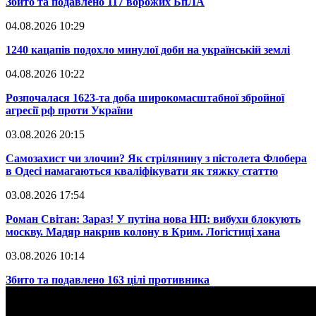
​Збито та подавлено 117 ворожих БпЛА
04.08.2026 10:29
​1240 кацапів подохло минулої доби на українській землі
04.08.2026 10:22
​Розпочалася 1623-та доба широкомасштабної збройної
агресії рф проти України
03.08.2026 20:15
​Самозахист чи злочин? Як стрілянину з пістолета Флобера
в Одесі намагаються кваліфікувати як тяжку статтю
03.08.2026 17:54
​Роман Світан: Зараз! У путіна нова НП: вибухи блокують
москву. Мадяр накрив колону в Крим. Логістиці хана
03.08.2026 10:14
​Збито та подавлено 163 цілі противника