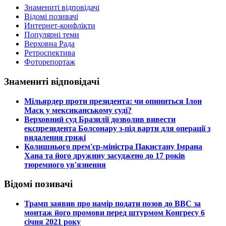
Знамениті відповідачі
Відомі позивачі
Интернет-конфлікти
Популярні теми
Верховна Рада
Ретроспектива
Фоторепортаж
Знамениті відповідачі
​Мільярдер проти президента: чи опиниться Ілон
Маск у мексиканському суді?
​Верховний суд Бразилії дозволив вивести
експрезидента Болсонару з-під варти для операції з
видалення грижі
​Колишнього прем'єр-міністра Пакистану Імрана
Хана та його дружину засуджено до 17 років
тюремного ув'язнення
Відомі позивачі
​Трамп заявив про намір подати позов до ВВС за
монтаж його промови перед штурмом Конгресу 6
січня 2021 року