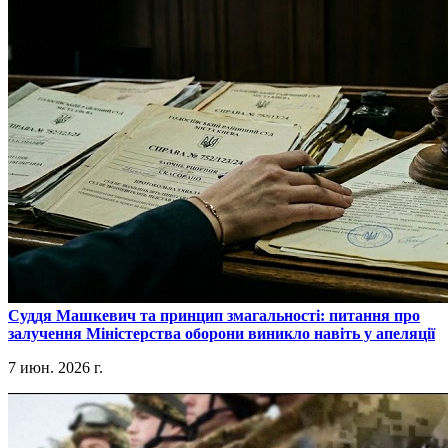
​Суддя Машкевич та принцип змагальності: питання про
залучення Міністерства оборони виникло навіть у апеляції
7 июн. 2026 г.