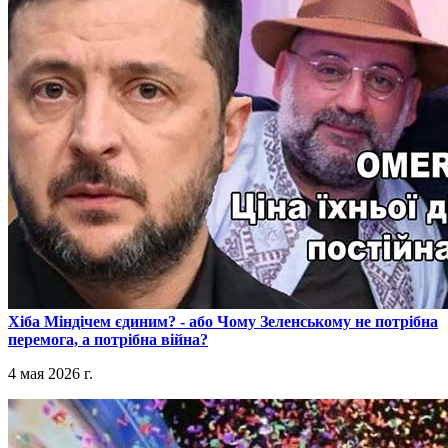
​Хіба Міндічем єдиним? - або Чому Зеленському не потрібна
перемога, а потрібна війна?
4 мая 2026 г.