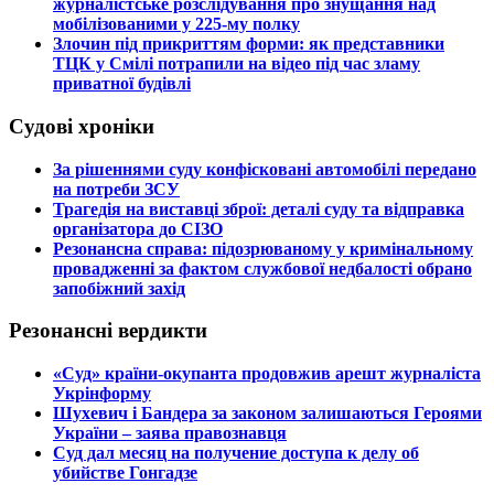
журналістське розслідування про знущання над
мобілізованими у 225-му полку
​Злочин під прикриттям форми: як представники
ТЦК у Смілі потрапили на відео під час зламу
приватної будівлі
Судові хроніки
​За рішеннями суду конфісковані автомобілі передано
на потреби ЗСУ
​Трагедія на виставці зброї: деталі суду та відправка
організатора до СІЗО
​Резонансна справа: підозрюваному у кримінальному
провадженні за фактом службової недбалості обрано
запобіжний захід
Резонансні вердикти
​«Суд» країни-окупанта продовжив арешт журналіста
Укрінформу
Шухевич і Бандера за законом залишаються Героями
України – заява правознавця
Суд дал месяц на получение доступа к делу об
убийстве Гонгадзе