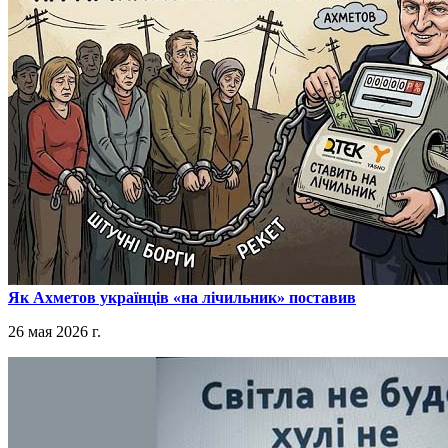
​Як Ахметов українців «на лічильник» поставив
26 мая 2026 г.