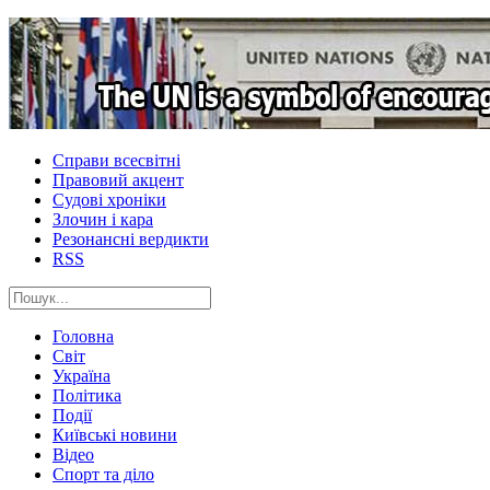
Справи всесвітні
Правовий акцент
Судові хроніки
Злочин і кара
Резонансні вердикти
RSS
Головна
Світ
Україна
Політика
Події
Київські новини
Відео
Спорт та діло