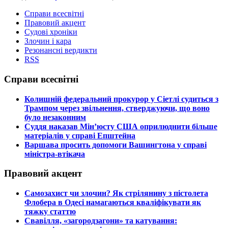
Справи всесвітні
Правовий акцент
Судові хроніки
Злочин і кара
Резонансні вердикти
RSS
Справи всесвітні
​Колишній федеральний прокурор у Сіетлі судиться з
Трампом через звільнення, стверджуючи, що воно
було незаконним
​Суддя наказав Мін’юсту США оприлюднити більше
матеріалів у справі Епштейна
​Варшава просить допомоги Вашингтона у справі
міністра-втікача
Правовий акцент
​Самозахист чи злочин? Як стрілянину з пістолета
Флобера в Одесі намагаються кваліфікувати як
тяжку статтю
​Свавілля, «загородзагони» та катування: