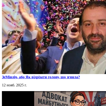
​ЗеМіндіч, або Як відрізати голову, що згнила?
12 нояб. 2025 г.