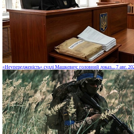
​«Неупередженість» судді Машкевич: головний доказ...
7 авг. 20