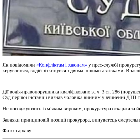
Як повідомили
«Конфліктам і законам»
у прес-службі прокурату
керуванням, водій зіткннувся з двома іншими автівками. Внаслі
Дії водія-правопорушника кваліфіковано за ч. 3 ст. 286 (пору
Суд першої інстанції визнав чоловіка винним у вчиненні ДТП т
Не погоджуючись із м’яким вироком, прокуратура оскаржила йог
Завдяки принциповій позиції прокурора, винуватець смертельн
Фото з архіву