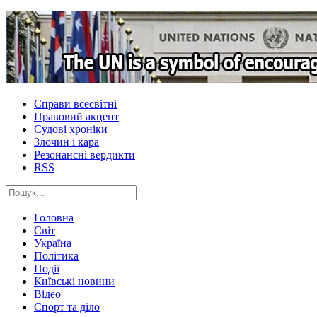
Справи всесвітні
Правовий акцент
Судові хроніки
Злочин і кара
Резонансні вердикти
RSS
Головна
Світ
Україна
Політика
Події
Київські новини
Відео
Спорт та діло