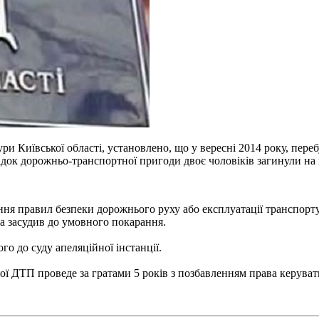
ри Київської області, установлено, що у вересні 2014 року, пере
док дорожньо-транспортної пригоди двоє чоловіків загинули на м
шення правил безпеки дорожнього руху або експлуатації транспор
а засудив до умовного покарання.
о до суду апеляційної інстанції.
ої ДТП проведе за гратами 5 років з позбавленням права керува