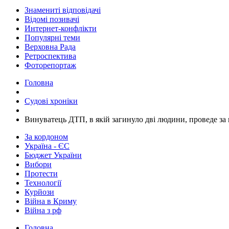
Знамениті відповідачі
Відомі позивачі
Интернет-конфлікти
Популярні теми
Верховна Рада
Ретроспектива
Фоторепортаж
Головна
Судові хроніки
​Винуватець ДТП, в якій загинуло дві людини, проведе за 
За кордоном
Україна - ЄС
Бюджет України
Вибори
Протести
Технології
Курйози
Війна в Криму
Війна з рф
Головна