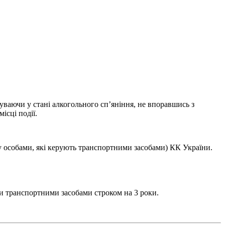
буваючи у стані алкогольного сп’яніння, не впоравшись з
ісці події.
ту особами, які керують транспортними засобами) КК України.
ти транспортними засобами строком на 3 роки.