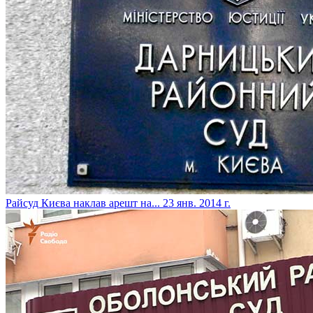
Райсуд Києва наклав арешт на...
23 янв. 2014 г.