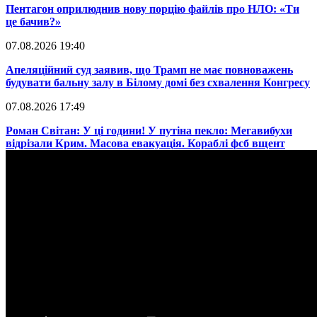
​Пентагон оприлюднив нову порцію файлів про НЛО: «Ти
це бачив?»
07.08.2026 19:40
​Апеляційний суд заявив, що Трамп не має повноважень
будувати бальну залу в Білому домі без схвалення Конгресу
07.08.2026 17:49
​Роман Світан: У ці години! У путіна пекло: Мегавибухи
відрізали Крим. Масова евакуація. Кораблі фсб вщент