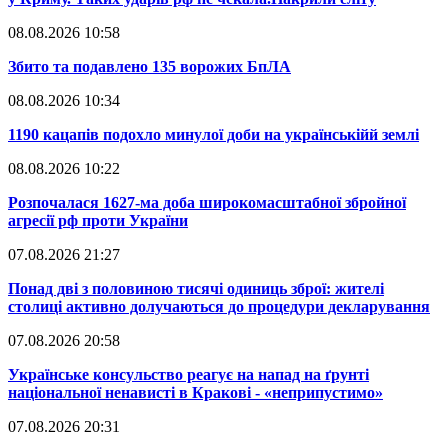
08.08.2026 10:58
​Збито та подавлено 135 ворожих БпЛА
08.08.2026 10:34
​1190 кацапів подохло минулої доби на українськійй землі
08.08.2026 10:22
​Розпочалася 1627-ма доба широкомасштабної збройної
агресії рф проти України
07.08.2026 21:27
​Понад дві з половиною тисячі одиниць зброї: жителі
столиці активно долучаються до процедури декларування
07.08.2026 20:58
​Українське консульство реагує на напад на ґрунті
національної ненависті в Кракові - «неприпустимо»
07.08.2026 20:31