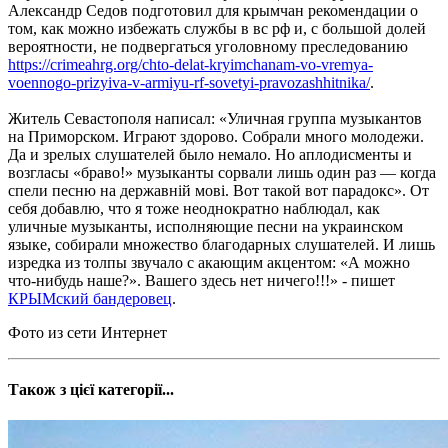
Александр Седов подготовил для крымчан рекомендации о
том, как можно избежать службы в вс рф и, с большой долей
вероятности, не подвергаться уголовному преследованию
https://crimeahrg.org/chto-delat-kryimchanam-vo-vremya-
voennogo-prizyiva-v-armiyu-rf-sovetyi-pravozashhitnika/
.
Житель Севастополя написал: «Уличная группа музыкантов
на Приморском. Играют здорово. Собрали много молодежи.
Да и зрелых слушателей было немало. Но аплодисменты и
возгласы «браво!» музыканты сорвали лишь один раз — когда
спели песню на державній мові. Вот такой вот парадокс». От
себя добавлю, что я тоже неоднократно наблюдал, как
уличные музыканты, исполняющие песни на украинском
языке, собирали множество благодарных слушателей. И лишь
изредка из толпы звучало с акающим акцентом: «А можно
что-нибудь наше?». Вашего здесь нет ничего!!!» - пишет
КРЫМский бандеровец
.
Фото из сети Интернет
Також з цієї категорії...