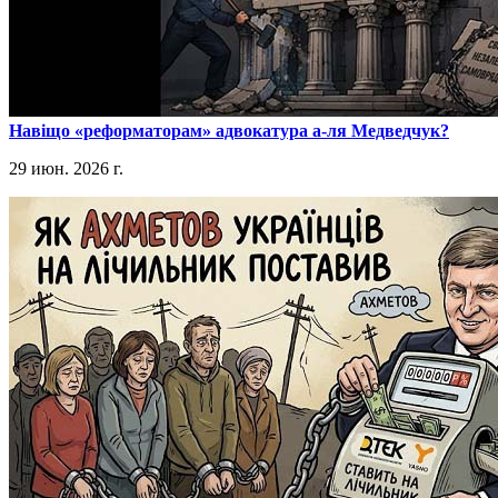
​Навіщо «реформаторам» адвокатура а-ля Медведчук?
29 июн. 2026 г.