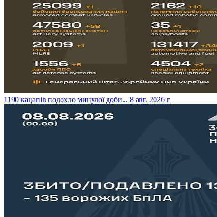
​1190 кацапів подохло минулої доби...
8 авг. 2026 г.