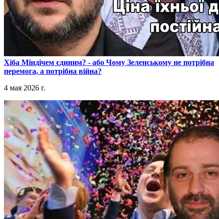
​Хіба Міндічем єдиним? - або Чому Зеленському не потрібна
перемога, а потрібна війна?
4 мая 2026 г.