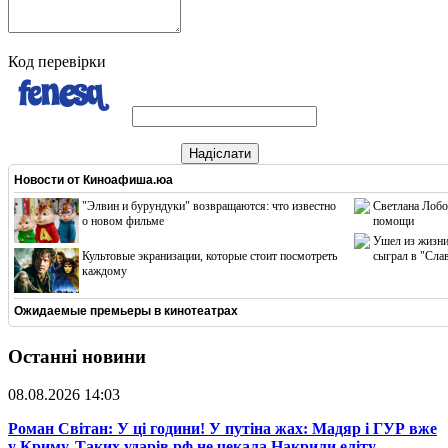
Код перевірки
Надіслати
Новости от
Киноафиша.юа
"Элвин и бурундуки" возвращаются: что известно
Светлана Лобо
о новом фильме
помощи
Ушел из жизни
Культовые экранизации, которые стоит посмотреть
сыграл в "Сла
каждому
Ожидаемые премьеры в кинотеатрах
Останні новини
08.08.2026 14:03
​Роман Світан: У ці години! У путіна жах: Мадяр і ГУР вже
у Криму. Таких ударів рф не чекала.Накрили еліту