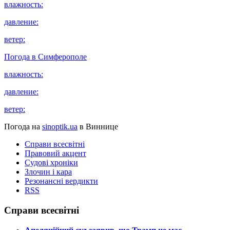
влажность:
давление:
ветер:
Погода в
Симферополе
влажность:
давление:
ветер:
Погода на
sinoptik.ua
в Виннице
Справи всесвітні
Правовий акцент
Судові хроніки
Злочин і кара
Резонансні вердикти
RSS
Справи всесвітні