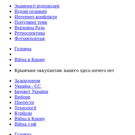
Знамениті відповідачі
Відомі позивачі
Интернет-конфлікти
Популярні теми
Верховна Рада
Ретроспектива
Фоторепортаж
Головна
Війна в Криму
​Крымчане оккупантам: вашего здесь ничего нет
За кордоном
Україна - ЄС
Бюджет України
Вибори
Протести
Технології
Курйози
Війна в Криму
Війна з рф
Головна