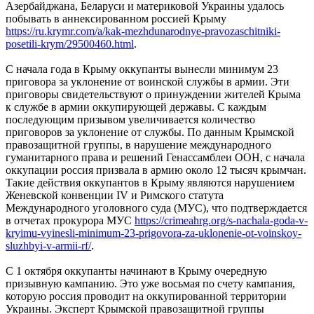
Азербайджана, Беларуси и материковой Украины удалось
побывать в аннексированном россией Крыму
https://ru.krymr.com/a/kak-mezhdunarodnye-pravozaschitniki-
posetili-krym/29500460.html
.
С начала года в Крыму оккупанты вынесли минимум 23
приговора за уклонение от воинской службы в армии. Эти
приговоры свидетельствуют о принуждении жителей Крыма
к службе в армии оккупирующей державы. С каждым
последующим призывом увеличивается количество
приговоров за уклонение от службы. По данным Крымской
правозащитной группы, в нарушение международного
гуманитарного права и решений Генассамблеи ООН, с начала
оккупации россия призвала в армию около 12 тысяч крымчан.
Такие действия оккупантов в Крыму являются нарушением
Женевской конвенции IV и Римского статута
Международного уголовного суда (МУС), что подтверждается
в отчетах прокурора МУС
https://crimeahrg.org/s-nachala-goda-v-
kryimu-vyinesli-minimum-23-prigovora-za-uklonenie-ot-voinskoy-
sluzhbyi-v-armii-rf/
.
С 1 октября оккупанты начинают в Крыму очередную
призывную кампанию. Это уже восьмая по счету кампания,
которую россия проводит на оккупированной территории
Украины. Эксперт Крымской правозащитной группы