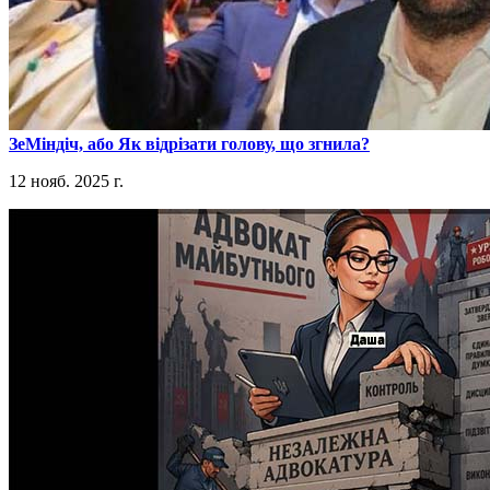
​ЗеМіндіч, або Як відрізати голову, що згнила?
12 нояб. 2025 г.