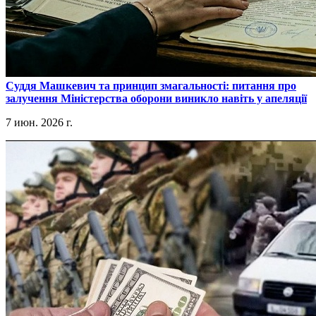
​Суддя Машкевич та принцип змагальності: питання про
залучення Міністерства оборони виникло навіть у апеляції
7 июн. 2026 г.