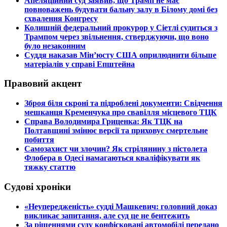
​Апеляційний суд заявив, що Трамп не має
повноважень будувати бальну залу в Білому домі без
схвалення Конгресу
​Колишній федеральний прокурор у Сіетлі судиться з
Трампом через звільнення, стверджуючи, що воно
було незаконним
​Суддя наказав Мін’юсту США оприлюднити більше
матеріалів у справі Епштейна
Правовий акцент
​Зброя біля скроні та підроблені документи: Свідчення
мешканця Кременчука про свавілля місцевого ТЦК
​Справа Володимира Гриценка: Як ТЦК на
Полтавщині змінює версії та приховує смертельне
побиття
​Самозахист чи злочин? Як стрілянину з пістолета
Флобера в Одесі намагаються кваліфікувати як
тяжку статтю
Судові хроніки
​«Неупередженість» судді Машкевич: головний доказ
викликає запитання, але суд це не бентежить
​За рішеннями суду конфісковані автомобілі передано