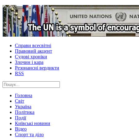
Справи всесвітні
Правовий акцент
Судові хроніки
Злочин і кара
Резонансні вердикти
RSS
Головна
Світ
Україна
Політика
Події
Київські новини
Відео
Спорт та діло