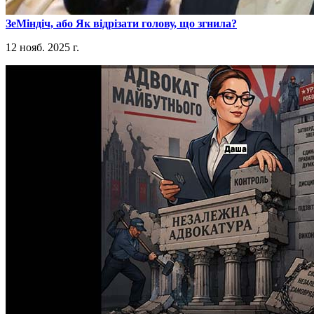
​ЗеМіндіч, або Як відрізати голову, що згнила?
12 нояб. 2025 г.