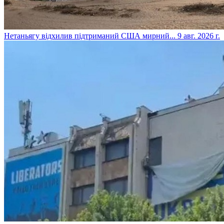
​Нетаньягу відхилив підтриманий США мирний...
9 авг. 2026 г.