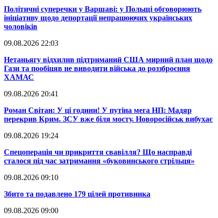
​Політичні суперечки у Варшаві: у Польщі обговорюють
ініціативу щодо депортації непрацюючих українських
чоловіків
09.08.2026 22:03
​Нетаньягу відхилив підтриманий США мирний план щодо
Гази та пообіцяв не виводити війська до роззброєння
ХАМАС
09.08.2026 20:41
​Роман Світан: У ці години! У путіна мега НП: Мадяр
перекрив Крим. ЗСУ вже біля мосту. Новоросійськ вибухає
09.08.2026 19:24
​Спецоперація чи прикриття свавілля? Що насправді
сталося під час затримання «буковинського стрільця»
09.08.2026 09:10
​Збито та подавлено 179 цілей противника
09.08.2026 09:00