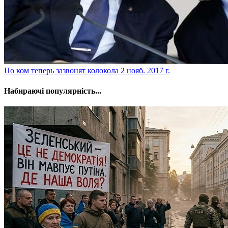
​По ком теперь зазвонят колокола
2 нояб. 2017 г.
Набираючі популярність...