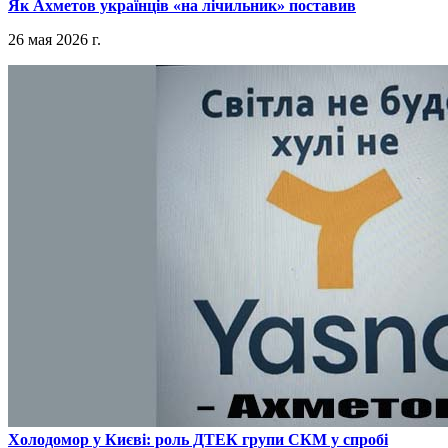
​Як Ахметов українців «на лічильник» поставив
26 мая 2026 г.
​Холодомор у Києві: роль ДТЕК групи СКМ у спробі