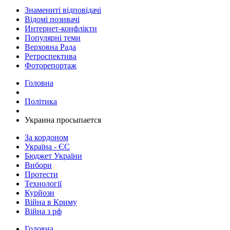
Знамениті відповідачі
Відомі позивачі
Интернет-конфлікти
Популярні теми
Верховна Рада
Ретроспектива
Фоторепортаж
Головна
Політика
​Украина просыпается
За кордоном
Україна - ЄС
Бюджет України
Вибори
Протести
Технології
Курйози
Війна в Криму
Війна з рф
Головна