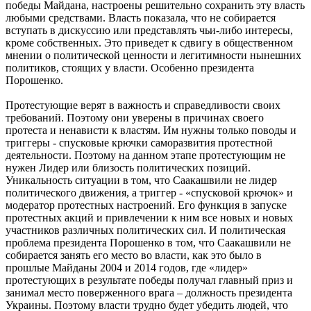
победы Майдана, настроены решительно сохранить эту власть
любыми средствами. Власть показала, что не собирается
вступать в дискуссию или представлять чьи-либо интересы,
кроме собственных. Это приведет к сдвигу в общественном
мнении о политической ценности и легитимности нынешних
политиков, стоящих у власти. Особенно президента
Порошенко.
Протестующие верят в важность и справедливости своих
требований. Поэтому они уверены в причинах своего
протеста и ненависти к властям. Им нужны только поводы и
триггеры - спусковые крючки саморазвития протестной
деятельности. Поэтому на данном этапе протестующим не
нужен Лидер или близость политических позиций.
Уникальность ситуации в том, что Саакашвили не лидер
политического движения, а триггер - «спусковой крючок» и
модератор протестных настроений. Его функция в запуске
протестных акций и привлечении к ним все новых и новых
участников различных политических сил. И политическая
проблема президента Порошенко в том, что Саакашвили не
собирается занять его место во власти, как это было в
прошлые Майданы 2004 и 2014 годов, где «лидер»
протестующих в результате победы получал главный приз и
занимал место поверженного врага – должность президента
Украины. Поэтому власти трудно будет убедить людей, что