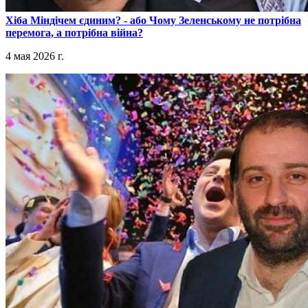
​Хіба Міндічем єдиним? - або Чому Зеленському не потрібна
перемога, а потрібна війна?
4 мая 2026 г.