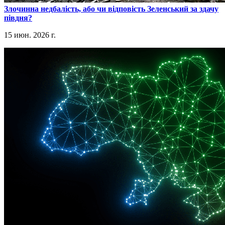
​Злочинна недбалість, або чи відповість Зеленський за здачу
півдня?
15 июн. 2026 г.