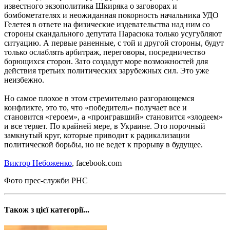
известного экзополитика Шкиряка о заговорах и
бомбометателях и неожиданная покорность начальника УДО
Гелетея в ответе на физические издевательства над ним со
стороны скандального депутата Парасюка только усугубляют
ситуацию. А первые раненные, с той и другой стороны, будут
только ослаблять арбитраж, переговоры, посредничество
борющихся сторон. Зато создадут море возможностей для
действия третьих политических зарубежных сил. Это уже
неизбежно.
Но самое плохое в этом стремительно разгорающемся
конфликте, это то, что «победитель» получает все и
становится «героем», а «проигравший» становится «злодеем»
и все теряет. По крайней мере, в Украине. Это порочный
замкнутый круг, которые приводит к радикализации
политической борьбы, но не ведет к прорыву в будущее.
Виктор Небоженко
, facebook.com
Фото прес-служби РНС
Також з цієї категорії...