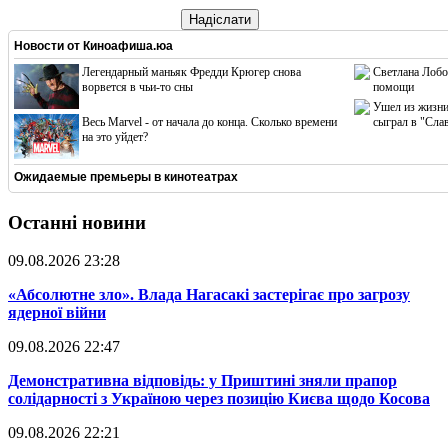
Надіслати
Новости от
Киноафиша.юа
Легендарный маньяк Фредди Крюгер снова
Светлана Лобо
ворвется в чьи-то сны
помощи
Ушел из жизни
Весь Marvel - от начала до конца. Сколько времени
сыграл в "Сла
на это уйдет?
Ожидаемые премьеры в кинотеатрах
Останні новини
09.08.2026 23:28
​«Абсолютне зло». Влада Нагасакі застерігає про загрозу
ядерної війни
09.08.2026 22:47
​Демонстративна відповідь: у Приштині зняли прапор
солідарності з Україною через позицію Києва щодо Косова
09.08.2026 22:21