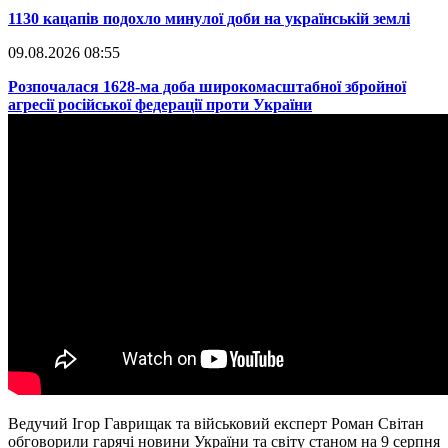
​1130 кацапів подохло минулої доби на українській землі
09.08.2026 08:55
​Розпочалася 1628-ма доба широкомасштабної збройної
агресії російської федерації проти України
Ведучий Ігор Гаврищак та військовий експерт Роман Світан
обговорили гарячі новини України та світу станом на 9 серпня