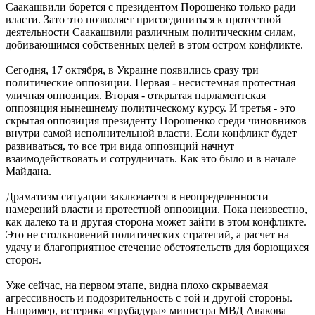
Саакашвили борется с президентом Порошенко только ради
власти. Зато это позволяет присоединиться к протестной
деятельности Саакашвили различным политическим силам,
добивающимся собственных целей в этом остром конфликте.
Сегодня, 17 октября, в Украине появились сразу три
политические оппозиции. Первая - несистемная протестная
уличная оппозиция. Вторая - открытая парламентская
оппозиция нынешнему политическому курсу. И третья - это
скрытая оппозиция президенту Порошенко среди чиновников
внутри самой исполнительной власти. Если конфликт будет
развиваться, то все три вида оппозиций начнут
взаимодействовать и сотрудничать. Как это было и в начале
Майдана.
Драматизм ситуации заключается в неопределенности
намерений власти и протестной оппозиции. Пока неизвестно,
как далеко та и другая сторона может зайти в этом конфликте.
Это не столкновений политических стратегий, а расчет на
удачу и благоприятное стечение обстоятельств для борющихся
сторон.
Уже сейчас, на первом этапе, видна плохо скрываемая
агрессивность и подозрительность с той и другой стороны.
Например, истерика «трубадура» министра МВД Авакова