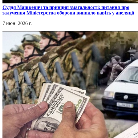
​Суддя Машкевич та принцип змагальності: питання про
залучення Міністерства оборони виникло навіть у апеляції
7 июн. 2026 г.