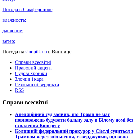
Погода в
Симферополе
влажность:
давление:
ветер:
Погода на
sinoptik.ua
в Виннице
Справи всесвітні
Правовий акцент
Судові хроніки
Злочин і кара
Резонансні вердикти
RSS
Справи всесвітні
​Апеляційний суд заявив, що Трамп не має
повноважень будувати бальну залу в Білому домі без
схвалення Конгресу
​Колишній федеральний прокурор у Сіетлі судиться з
Трампом через звільнення, стверджуючи, що воно