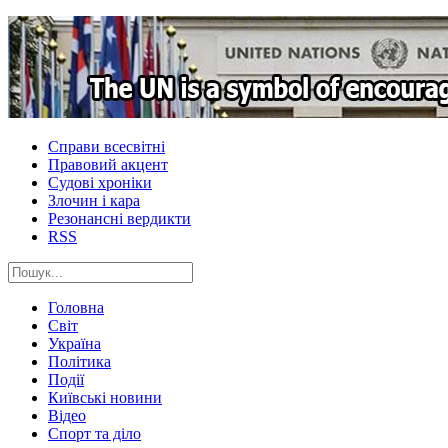
Справи всесвітні
Правовий акцент
Судові хроніки
Злочин і кара
Резонансні вердикти
RSS
Головна
Світ
Україна
Політика
Події
Київські новини
Відео
Спорт та діло