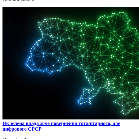
​Як зелена влада хоче повернення тоталітарного, але
цифрового СРСР