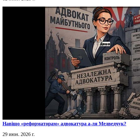
​Навіщо «реформаторам» адвокатура а-ля Медведчук?
29 июн. 2026 г.