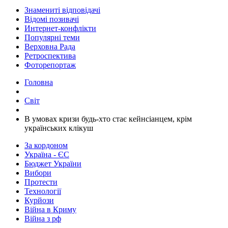
Знамениті відповідачі
Відомі позивачі
Интернет-конфлікти
Популярні теми
Верховна Рада
Ретроспектива
Фоторепортаж
Головна
Світ
В умовах кризи будь-хто стає кейнсіанцем, крім
українських клікуш
За кордоном
Україна - ЄС
Бюджет України
Вибори
Протести
Технології
Курйози
Війна в Криму
Війна з рф