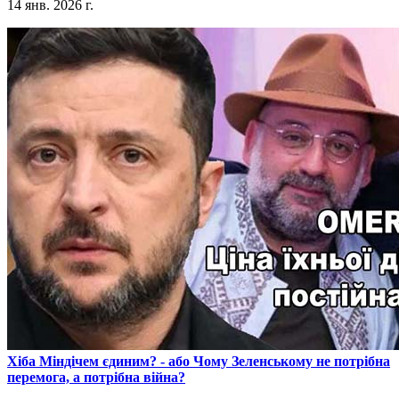
14 янв. 2026 г.
​Хіба Міндічем єдиним? - або Чому Зеленському не потрібна
перемога, а потрібна війна?