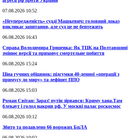
агресії рф проти України
07.08.2026 10:52
​«Неупередженість» судді Машкевич: головний доказ
викликає запитання, але суд це не бентежить
06.08.2026 16:43
​Справа Володимира Гриценка: Як ТЦК на Полтавщині
змінює версії та приховує смертельне побиття
06.08.2026 15:24
​Ціна гучних обіцянок: підсумки 40-денної «операції з
примусу до миру» та дефіцит ППО
06.08.2026 15:03
​Роман Світан: Зараз! путін зірвався: Криму хана.Там
блекаут і голод накрив рф. У москві палає роскосмос
06.08.2026 10:12
​Збито та подавлено 66 ворожих БпЛА
06.08.2026 10:02