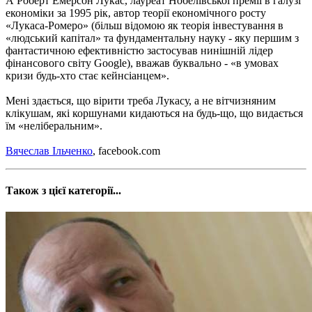
А Роберт Емерсон Лукас, лауреат Нобелівської премії в галузі
економіки за 1995 рік, автор теорії економічного росту
«Лукаса-Ромеро» (більш відомою як теорія інвестування в
«людський капітал» та фундаментальну науку - яку першим з
фантастичною ефективністю застосував нинішній лідер
фінансового світу Google), вважав буквально - «в умовах
кризи будь-хто стає кейнсіанцем».
Мені здається, що вірити треба Лукасу, а не вітчизняним
клікушам, які коршунами кидаються на будь-що, що видається
їм «неліберальним».
Вячеслав Ільченко
, facebook.com
Також з цієї категорії...