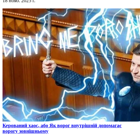
18 нояб. 2025 г.
​Керований хаос, або Як ворог внутрішній допомагає
ворогу зовнішньому