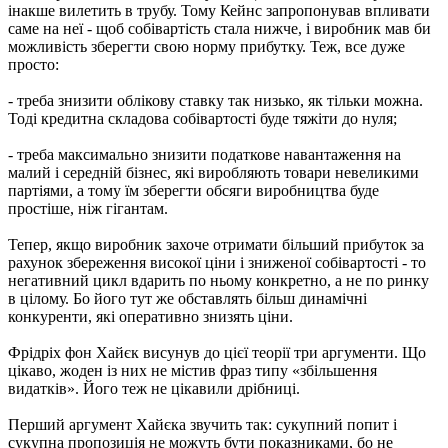
інакше вилетить в трубу. Тому Кейнс запропонував впливати
саме на неї - щоб собівартість стала нижче, і виробник мав би
можливість зберегти свою норму прибутку. Теж, все дуже
просто:
- треба знизити облікову ставку так низько, як тільки можна.
Тоді кредитна складова собівартості буде тяжіти до нуля;
- треба максимально знизити податкове навантаження на
малий і середній бізнес, які виробляють товари невеликими
партіями, а тому їм зберегти обсяги виробництва буде
простіше, ніж гігантам.
Тепер, якщо виробник захоче отримати більший прибуток за
рахунок збереження високої ціни і зниженої собівартості - то
негативний цикл вдарить по ньому конкретно, а не по ринку
в цілому. Бо його тут же обставлять більш динамічні
конкуренти, які оперативно знизять ціни.
Фрідріх фон Хайєк висунув до цієї теорії три аргументи. Що
цікаво, жоден із них не містив фраз типу «збільшення
видатків». Його теж не цікавили дрібниці.
Перший аргумент Хайєка звучить так: сукупний попит і
сукупна пропозиція не можуть бути показниками, бо не