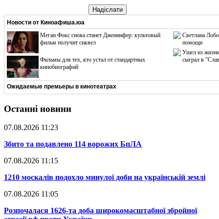
Надіслати
Новости от
Киноафиша.юа
Меган Фокс снова станет Дженнифер: культовый
Светлана Лобо
фильм получит сиквел
помощи
Ушел из жизни
Фильмы для тех, кто устал от стандартных
сыграл в "Сла
кинобиографий
Ожидаемые премьеры в кинотеатрах
Останні новини
07.08.2026 11:23
​Збито та подавлено 114 ворожих БпЛА
07.08.2026 11:15
​1210 москалів подохло минулої доби на українській землі
07.08.2026 11:05
​Розпочалася 1626-та доба широкомасштабної збройної