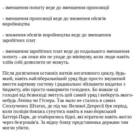
- зменшення попиту веде до зменшення пропозиції
- зменшення пропозиції веде до зниження обсягів
виробництва
- зниження обсягів виробництва веде до зменшення
заробітних плат
- зменшення заробітних плат веде до подальшого зменшення
попиту - аж поки він не упаде до мінімуму, коли люди навіть
хліба собі дозволити не можуть.
Після досягнення останніх витків негативного циклу, будь-
який, навіть найліберальніший уряд буде просто змушений
ввести карткову систему і радикально збільшити видатки з
бюджету, аби просто накормити голодних. Бо інакше ці
голодні від безвиході зметуть цей самий уряд і виберуть якого-
небудь Леніна чи Гітлера. Так мало не сталось в самих
Сполучених Штатах, де під час Великої Депресії був період,
коли поліція боялась сунутись навіть в нью-йоркський
Баттері-Парк, де отаборились бідні, які втратили навіть житло
через безгрошів'я. За мідну бляху представника держави там
могли убити.