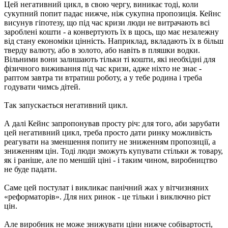
Цей негативний цикл, в свою чергу, виникає тоді, коли
сукупний попит падає нижче, ніж сукупна пропозиція. Кейнс
висунув гіпотезу, що під час кризи люди не витрачають всі
зароблені кошти - а конвертують їх в щось, що має незалежну
від стану економіки цінність. Наприклад, вкладають їх в більш
тверду валюту, або в золото, або навіть в пляшки водки.
Вільними вони залишають тільки ті кошти, які необхідні для
фізичного виживання під час кризи, адже ніхто не знає -
раптом завтра ти втратиш роботу, а у тебе родина і треба
годувати чимсь дітей.
Так запускається негативний цикл.
А далі Кейнс запропонував просту річ: для того, аби зарубати
цей негативний цикл, треба просто дати ринку можливість
реагувати на зменшення попиту не зниженням пропозиції, а
зниженням цін. Тоді люди зможуть купувати стільки ж товару,
як і раніше, але по меншій ціні - і таким чином, виробництво
не буде падати.
Саме цей постулат і викликає панічний жах у вітчизняних
«реформаторів». Для них ринок - це тільки і виключно ріст
цін.
Але виробник не може знижувати ціни нижче собівартості,