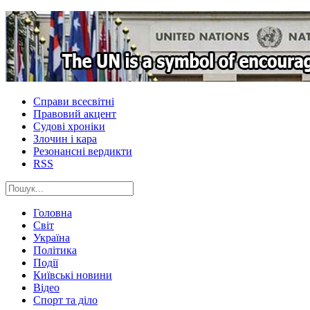
Справи всесвітні
Правовий акцент
Судові хроніки
Злочин і кара
Резонансні вердикти
RSS
Головна
Світ
Україна
Політика
Події
Київські новини
Відео
Спорт та діло