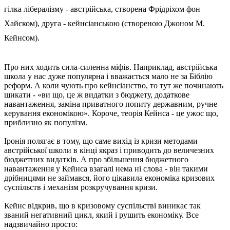
гілка лібералізму - австрійська, створена Фрідріхом фон
Хайєком), друга - кейнсіанською (створеною Джоном М.
Кейнсом).
Про них ходить сила-силенна міфів. Наприклад, австрійська
школа у нас дуже популярна і вважається мало не за Біблію
реформ. А коли чують про кейнсіанство, то тут же починають
шикати - «ви що, це ж видатки з бюджету, додаткове
навантаження, заміна приватного попиту державним, ручне
керування економікою». Короче, теорія Кейнса - це ужос що,
приблизно як популізм.
Іронія полягає в тому, що саме вихід із кризи методами
австрійської школи в кінці якраз і приводить до величезних
бюджетних видатків. А про збільшення бюджетного
навантаження у Кейнса взагалі нема ні слова - він такими
дрібницями не займався, його цікавила економіка кризових
суспільств і механізм розкручування кризи.
Кейнс відкрив, що в кризовому суспільстві виникає так
званий негативний цикл, який і рушить економіку. Все
надзвичайно просто: