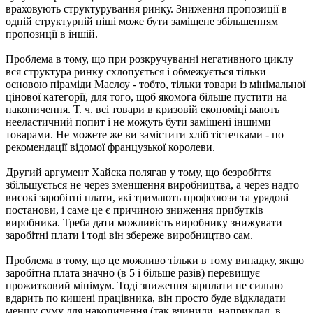
враховують структурування ринку. Зниження пропозиції в
одній структурній ніші може бути заміщене збільшенням
пропозиції в іншій.
Проблема в тому, що при розкручуванні негативного циклу
вся структура ринку схлопується і обмежується тільки
основою піраміди Маслоу - тобто, тільки товари із мінімальної
цінової категорії, для того, щоб якомога більше пустити на
накопичення. Т. ч. всі товари в кризовій економіці мають
нееластичний попит і не можуть бути заміщені іншими
товарами. Не можете же ви замістити хліб тістечками - по
рекомендації відомої французької королеви.
Другий аргумент Хайєка полягав у тому, що безробіття
збільшується не через зменшення виробництва, а через надто
високі заробітні плати, які тримають профсоюзи та урядові
постанови, і саме це є причиною зниження прибутків
виробника. Треба дати можливість виробнику знижувати
заробітні плати і тоді він збереже виробництво сам.
Проблема в тому, що це можливо тільки в тому випадку, якщо
заробітна плата значно (в 5 і більше разів) перевищує
прожитковий мінімум. Тоді зниження зарплати не сильно
вдарить по кишені працівника, він просто буде відкладати
меншу суму для накопичення (так вчинили, наприклад, в