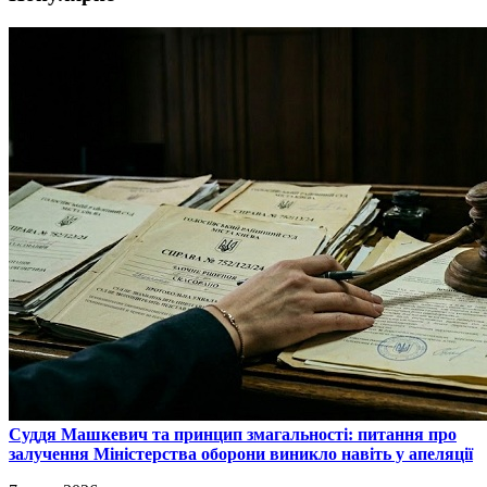
​Суддя Машкевич та принцип змагальності: питання про
залучення Міністерства оборони виникло навіть у апеляції