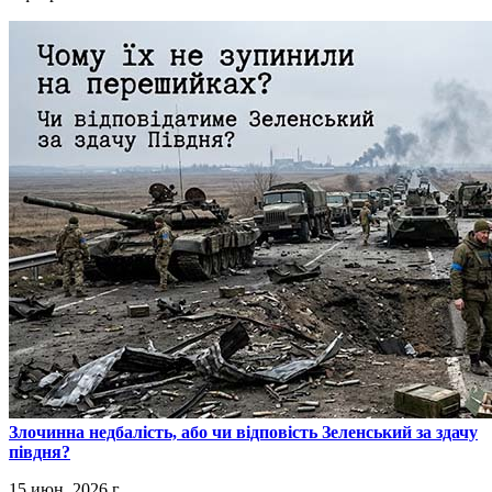
​Злочинна недбалість, або чи відповість Зеленський за здачу
півдня?
15 июн. 2026 г.