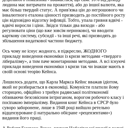
людина має витрачати на прожиття), або до іншої валюти, яка
має більш твердий статус. А прив'язка цін до негрошового чи
інвалютного еталона цінності призводить до постійного росту
цін відповідно відсотку інфляції. Тобто, упала гривня вдвічі -
вдвічі виросли і ціни. Звідси тільки два виходи - або
регулювати ціни (що вже зовсім неринково), чи вводити
карткову систему, субсидії - та інші речі, які призводять до
збільшення видаткової частини бюджету.
Ось чому не існує жодного, я підкреслю, ЖОДНОГО
прикладу виведення економіки із кризи методами «твердого
лібералізму», а тим паче монетарними методами. А всі існуючі
приклади виведення економіки з кризи так чи інакше мають в
своїй основі теорію Кейнса.
Лишилось додати, що Карла Маркса Кейнс вважав ідіотом,
який не розбирається в економіці. Комуністи платили йому
сторицею, офіційно з трибун радянської політекономії
обзиваючи безсовісним інтриганом, ворогом робочого класу і
посіпакою імперіалізму. Видання книг Кейнса в СРСР було
суворо заборонене, лише в 1948 році вийшло ретельно
відцензуроване (і натурально обісране «рецензентами»)
видання його праці.