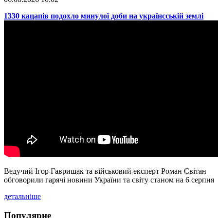
​1330 кацапів подохло минулої доби на українсській землі
Ведучий Ігор Гаврищак та військовий експерт Роман Світан
обговорили гарячі новини України та світу станом на 6 серпня
детальніше
Популярне