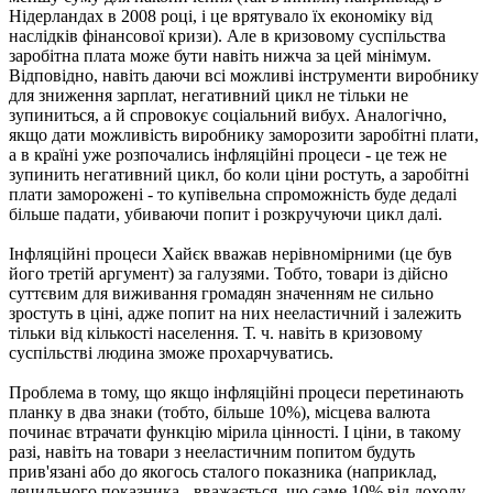
Нідерландах в 2008 році, і це врятувало їх економіку від
наслідків фінансової кризи). Але в кризовому суспільства
заробітна плата може бути навіть нижча за цей мінімум.
Відповідно, навіть даючи всі можливі інструменти виробнику
для зниження зарплат, негативний цикл не тільки не
зупиниться, а й спровокує соціальний вибух. Аналогічно,
якщо дати можливість виробнику заморозити заробітні плати,
а в країні уже розпочались інфляційні процеси - це теж не
зупинить негативний цикл, бо коли ціни ростуть, а заробітні
плати заморожені - то купівельна спроможність буде дедалі
більше падати, убиваючи попит і розкручуючи цикл далі.
Інфляційні процеси Хайєк вважав нерівномірними (це був
його третій аргумент) за галузями. Тобто, товари із дійсно
суттєвим для виживання громадян значенням не сильно
зростуть в ціні, адже попит на них нееластичний і залежить
тільки від кількості населення. Т. ч. навіть в кризовому
суспільстві людина зможе прохарчуватись.
Проблема в тому, що якщо інфляційні процеси перетинають
планку в два знаки (тобто, більше 10%), місцева валюта
починає втрачати функцію мірила цінності. І ціни, в такому
разі, навіть на товари з нееластичним попитом будуть
прив'язані або до якогось сталого показника (наприклад,
децильного показника - вважається, що саме 10% від доходу