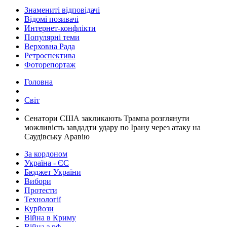
Знамениті відповідачі
Відомі позивачі
Интернет-конфлікти
Популярні теми
Верховна Рада
Ретроспектива
Фоторепортаж
Головна
Світ
​Сенатори США закликають Трампа розглянути
можливість завдадти удару по Ірану через атаку на
Саудівську Аравію
За кордоном
Україна - ЄС
Бюджет України
Вибори
Протести
Технології
Курйози
Війна в Криму
Війна з рф