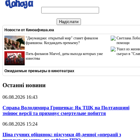
Надіслати
Новости от
Киноафиша.юа
"Джуманджи: открытый мир" станет финалом
Светлана Лобо
франшизы. Когдаждать премьему?
помощи
Ушел из жизни
Пять фильмов Marvel, даты выхода которых уже
сыграл в "Сла
известны
Ожидаемые премьеры в кинотеатрах
Останні новини
06.08.2026 16:43
​Справа Володимира Гриценка: Як ТЦК на Полтавщині
змінює версії та приховує смертельне побиття
06.08.2026 15:24
​Ціна гучних обіцянок: підсумки 40-денної «операції з