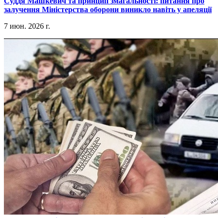
​Суддя Машкевич та принцип змагальності: питання про
залучення Міністерства оборони виникло навіть у апеляції
7 июн. 2026 г.