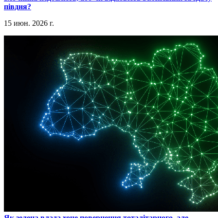
півдня?
15 июн. 2026 г.
​Як зелена влада хоче повернення тоталітарного, але