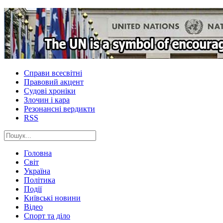
Справи всесвітні
Правовий акцент
Судові хроніки
Злочин і кара
Резонансні вердикти
RSS
Головна
Світ
Україна
Політика
Події
Київські новини
Відео
Спорт та діло