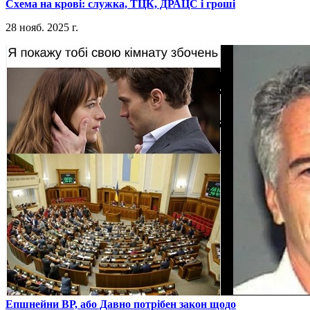
​Схема на крові: служка, ТЦК, ДРАЦС і гроші
28 нояб. 2025 г.
​Епшнейни ВР, або Давно потрібен закон щодо