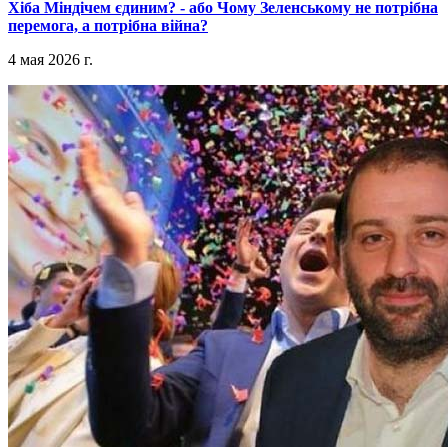
​Хіба Міндічем єдиним? - або Чому Зеленському не потрібна
перемога, а потрібна війна?
4 мая 2026 г.