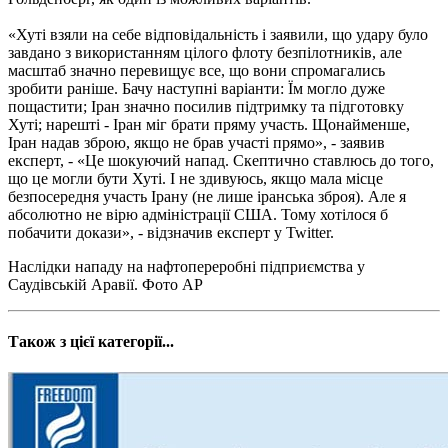
«Хуті взяли на себе відповідальність і заявили, що удару було
завдано з використанням цілого флоту безпілотників, але
масштаб значно перевищує все, що вони спромагались
зробити раніше. Бачу наступні варіанти: Їм могло дуже
пощастити; Іран значно посилив підтримку та підготовку
Хуті; нарешті - Іран міг брати пряму участь. Щонайменше,
Іран надав зброю, якщо не брав участі прямо», - заявив
експерт, - «Це шокуючий напад. Скептично ставлюсь до того,
що це могли бути Хуті. І не здивуюсь, якщо мала місце
безпосередня участь Ірану (не лише іранська зброя). Але я
абсолютно не вірю адміністрації США. Тому хотілося б
побачити докази», - відзначив експерт у Twitter.
Наслідки нападу на нафтопереробні підприємства у
Саудівській Аравії. Фото АР
Також з цієї категорії...