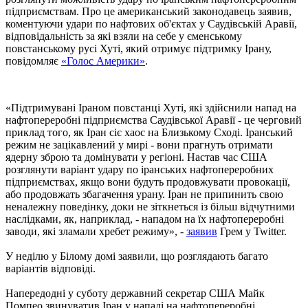
підприємствам. Про це американський законодавець заявив,
коментуючи удари по нафтових об'єктах у Саудівській Аравії,
відповідальність за які взяли на себе у єменському
повстанському русі Хуті, який отримує підтримку Ірану,
повідомляє
«Голос Америки»
.
«Підтримувані Іраном повстанці Хуті, які здійснили напад на
нафтопереробні підприємства Саудівської Аравії - це черговий
приклад того, як Іран сіє хаос на Близькому Сході. Іранський
режим не зацікавлений у мирі - вони прагнуть отримати
ядерну зброю та домінувати у регіоні. Настав час США
розглянути варіант удару по іранських нафтопереробних
підприємствах, якщо вони будуть продовжувати провокації,
або продовжать збагачення урану. Іран не припинить свою
неналежну поведінку, доки не зіткнеться із більш відчутними
наслідками, як, наприклад, - нападом на їх нафтопереробні
заводи, які зламали хребет режиму», -
заявив
Грем у Twitter.
У неділю у Білому домі заявили, що розглядають багато
варіантів відповіді.
Напередодні у суботу державний секретар США Майк
Помпео звинуватив Іран у нападі на нафтопереробні