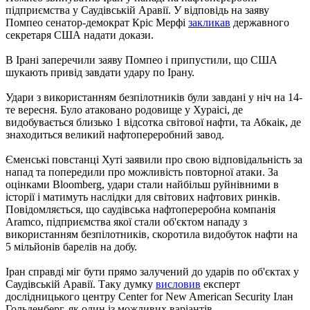
підприємства у Саудівській Аравії. У відповідь на заяву
Помпео сенатор-демократ Кріс Мерфі
закликав
державного
секретаря США надати докази.
В Ірані заперечили заяву Помпео і припустили, що США
шукають привід завдати удару по Ірану.
Удари з використанням безпілотників були завдані у ніч на 14-
те вересня. Було атаковано родовище у Хураісі, де
видобувається близько 1 відсотка світової нафти, та Абкаік, де
знаходиться великий нафтопереробний завод.
Єменські повстанці Хуті заявили про свою відповідальність за
напад та попередили про можливість повторної атаки. За
оцінками Bloomberg, удари стали найбільш руйнівними в
історії і матимуть наслідки для світових нафтових ринків.
Повідомляється, що саудівська нафтопереробна компанія
Aramco, підприємства якої стали об'єктом нападу з
використанням безпілотників, скоротила видобуток нафти на
5 мільйонів барелів на добу.
Іран справді міг бути прямо залучений до ударів по об'єктах у
Саудівській Аравії. Таку думку
висловив
експерт
дослідницького центру Center for New American Security Ілан
Гольденберг, як один із можливих варіантів.