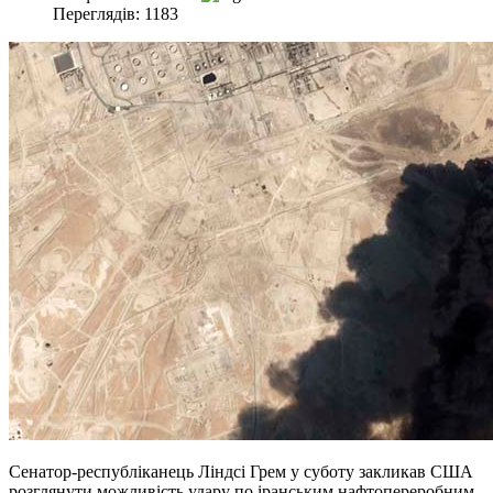
Переглядів: 1183
Сенатор-республіканець Ліндсі Грем у суботу закликав США
розглянути можливість удару по іранським нафтопереробним