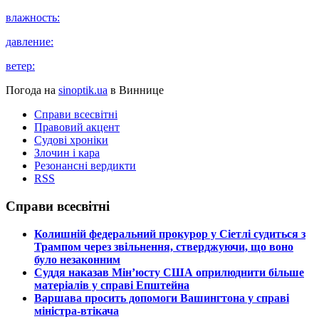
влажность:
давление:
ветер:
Погода на
sinoptik.ua
в Виннице
Справи всесвітні
Правовий акцент
Судові хроніки
Злочин і кара
Резонансні вердикти
RSS
Справи всесвітні
​Колишній федеральний прокурор у Сіетлі судиться з
Трампом через звільнення, стверджуючи, що воно
було незаконним
​Суддя наказав Мін’юсту США оприлюднити більше
матеріалів у справі Епштейна
​Варшава просить допомоги Вашингтона у справі
міністра-втікача