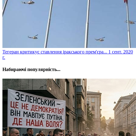
Тегеран критикує ставлення іракського прем'єра...
1 сент. 2020
г.
Набираючі популярність...