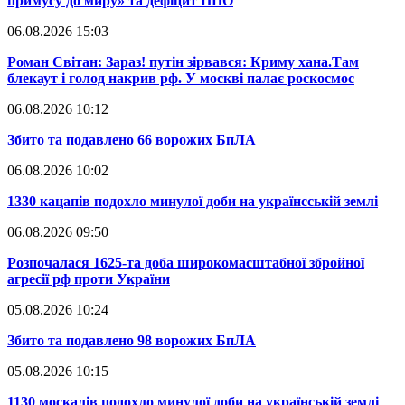
примусу до миру» та дефіцит ППО
06.08.2026 15:03
​Роман Світан: Зараз! путін зірвався: Криму хана.Там
блекаут і голод накрив рф. У москві палає роскосмос
06.08.2026 10:12
​Збито та подавлено 66 ворожих БпЛА
06.08.2026 10:02
​1330 кацапів подохло минулої доби на українсській землі
06.08.2026 09:50
​Розпочалася 1625-та доба широкомасштабної збройної
агресії рф проти України
05.08.2026 10:24
​Збито та подавлено 98 ворожих БпЛА
05.08.2026 10:15
​1130 москалів подохло минулої доби на українській землі