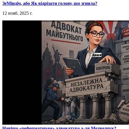
​ЗеМіндіч, або Як відрізати голову, що згнила?
12 нояб. 2025 г.
​Навіщо «реформаторам» адвокатура а-ля Медведчук?