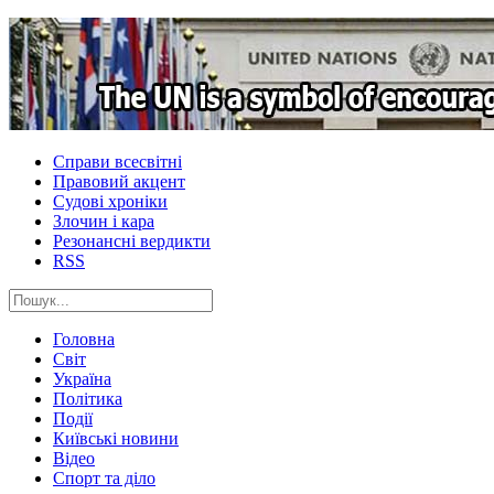
Справи всесвітні
Правовий акцент
Судові хроніки
Злочин і кара
Резонансні вердикти
RSS
Головна
Світ
Україна
Політика
Події
Київські новини
Відео
Спорт та діло