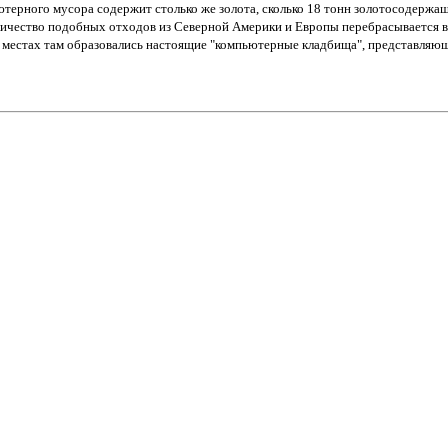
ерного мусора содержит столько же золота, сколько 18 тонн золотосодержащ
количество подобных отходов из Северной Америки и Европы перебрасывается 
х местах там образовались настоящие "компьютерные кладбища", представляющ