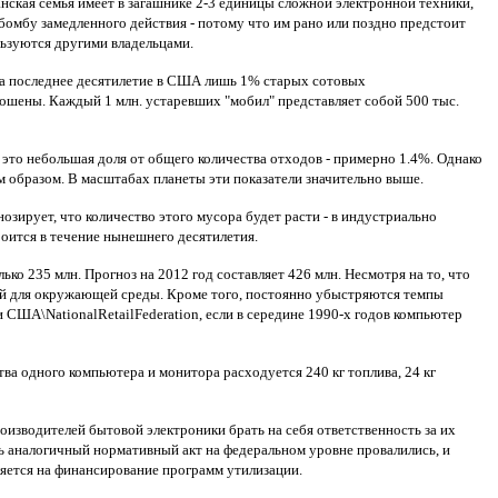
анская семья имеет в загашнике 2-3 единицы сложной электронной техники,
я бомбу замедленного действия - потому что им рано или поздно предстоит
льзуются другими владельцами.
 за последнее десятилетие в США лишь 1% старых сотовых
шены. Каждый 1 млн. устаревших "мобил" представляет собой 500 тыс.
а это небольшая доля от общего количества отходов - примерно 1.4%. Однако
 образом. В масштабах планеты эти показатели значительно выше.
озирует, что количество этого мусора будет расти - в индустриально
оится в течение нынешнего десятилетия.
ко 235 млн. Прогноз на 2012 год составляет 426 млн. Несмотря на то, что
ной для окружающей среды. Кроме того, постоянно убыстряются темпы
 США\NationalRetailFederation, если в середине 1990-х годов компьютер
а одного компьютера и монитора расходуется 240 кг топлива, 24 кг
оизводителей бытовой электроники брать на себя ответственность за их
ь аналогичный нормативный акт на федеральном уровне провалились, и
ляется на финансирование программ утилизации.