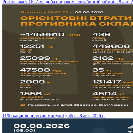
​Розпочалася 1627-ма доба широкомасштабної збройної...
8 авг. 
​1190 кацапів подохло минулої доби...
8 авг. 2026 г.