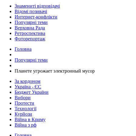
Знамениті відповідачі
Відомі позивачі
Интернет-конфлікти
Популярні теми
Верховна Рада
Ретроспектива
Фоторепортаж
Головна
Популярні теми
Планете угрожает электронный мусор
За кордоном
Україна - ЄС
Бюджет України
Вибори
Протести
Технології
Курйози
Війна в Криму
Війна з рф
Головна