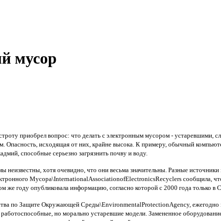
ый мусор
троту приобрел вопрос: что делать с электронным мусором - устаревшими, 
м. Опасность, исходящая от них, крайне высока. К примеру, обычный компьют
кадмий, способные серьезно загрязнить почву и воду.
ы неизвестны, хотя очевидно, что они весьма значительны. Разные источники
ронного Мусора\InternationalAssociationofElectronicsRecyclers сообщила, ч
том же году опубликовала информацию, согласно которой с 2000 года только 
ства по Защите Окружающей Среды\EnvironmentalProtectionAgency, ежегодно 
работоспособные, но морально устаревшие модели. Замененное оборудование л