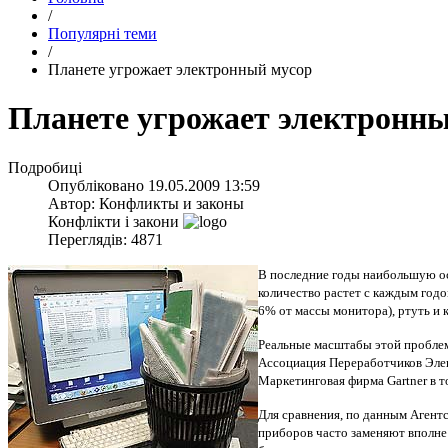
/
Популярні теми
/
Планете угрожает электронный мусор
Планете угрожает электронн
Подробиці
Опубліковано
19.05.2009 13:59
Автор:
Конфликты и законы
Конфлікти і закони
Переглядів: 4871
В последние годы наибольшую ос
количество растет с каждым годо
6% от массы монитора), ртуть и 
Реальные масштабы этой проблем
Ассоциация Переработчиков Элект
Маркетинговая фирма Gartner в 
Для сравнения, по данным Агент
приборов часто заменяют вполне 