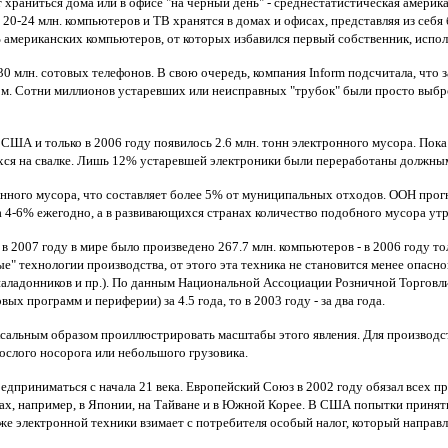
храниться дома или в офисе "на черный день" - среднестатистическая америк
е, 20-24 млн. компьютеров и ТВ хранятся в домах и офисах, представляя из себ
% американских компьютеров, от которых избавился первый собственник, испо
 млн. сотовых телефонов. В свою очередь, компания Inform подсчитала, что
. Сотни миллионов устаревших или неисправных "трубок" были просто выбро
в США и только в 2006 году появилось 2.6 млн. тонн электронного мусора. Пок
хся на свалке. Лишь 12% устаревшей электроники были переработаны должным
онного мусора, что составляет более 5% от муниципальных отходов. ООН прогн
4-6% ежегодно, а в развивающихся странах количество подобного мусора утр
 2007 году в мире было произведено 267.7 млн. компьютеров - в 2006 году толь
е" технологии производства, от этого эта техника не становится менее опас
 наладонников и пр.). По данным Национальной Ассоциации Розничной Торговли
ых программ и периферии) за 4.5 года, то в 2003 году - за два года.
сальным образом проиллюстрировать масштабы этого явления. Для производств
рослого носорога или небольшого грузовика.
приниматься с начала 21 века. Европейский Союз в 2002 году обязал всех пр
ах, например, в Японии, на Тайване и в Южной Корее. В США попытки принят
е электронной техники взимает с потребителя особый налог, который направ