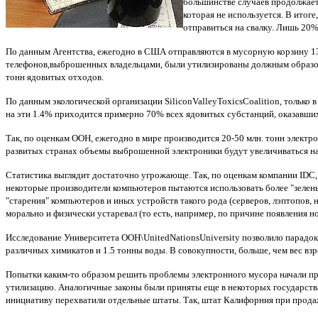
большинстве случаев продолжает 
которая не используется. В итог
отправиться на свалку. Лишь 20
По данным Агентства, ежегодно в США отправляются в мусорную корзину 130
телефонов,выброшенных владельцами, были утилизированы должным образом
тонн ядовитых отходов.
По данным экологической организации SiliconValleyToxicsCoalition, только 
на эти 1.4% приходится примерно 70% всех ядовитых субстанций, оказавши
Так, по оценкам ООН, ежегодно в мире производится 20-50 млн. тонн электр
развитых странах объемы выброшенной электроники будут увеличиваться на 
Статистика выглядит достаточно угрожающе. Так, по оценкам компании IDC, в
некоторые производители компьютеров пытаются использовать более "зелены
"старения" компьютеров и иных устройств такого рода (серверов, лэптопов,
морально и физически устаревал (то есть, например, по причине появления нов
Исследование Университета ООН\UnitedNationsUniversity позволило парадок
различных химикатов и 1.5 тонны воды. В совокупности, больше, чем вес вз
Попытки каким-то образом решить проблемы электронного мусора начали пред
утилизацию. Аналогичные законы были приняты еще в некоторых государств
инициативу перехватили отдельные штаты. Так, штат Калифорния при продаж