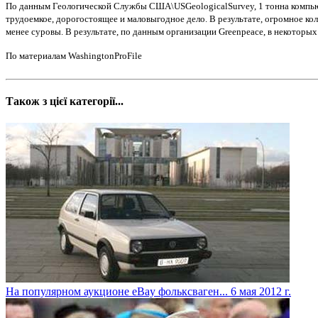
По данным Геологической Службы США\USGeologicalSurvey, 1 тонна компьют
трудоемкое, дорогостоящее и маловыгодное дело. В результате, огромное 
менее суровы. В результате, по данным организации Greenpeace, в некоторы
По материалам WashingtonProFile
Також з цієї категорії...
На популярном аукционе eBay фольксваген...
6 мая 2012 г.