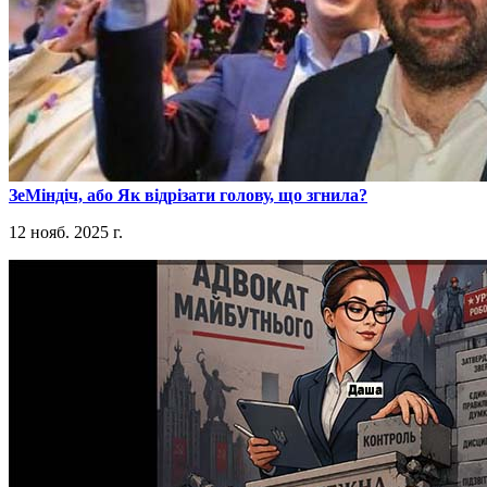
​ЗеМіндіч, або Як відрізати голову, що згнила?
12 нояб. 2025 г.