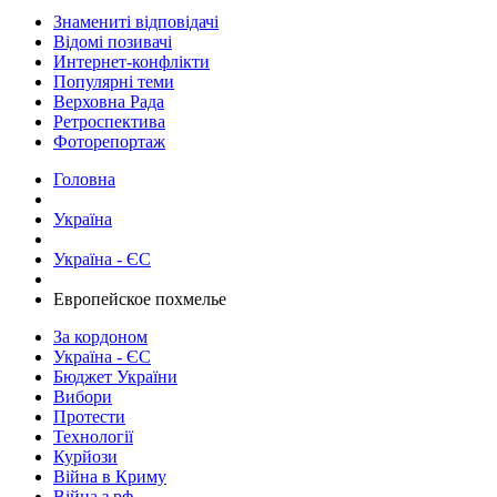
Знамениті відповідачі
Відомі позивачі
Интернет-конфлікти
Популярні теми
Верховна Рада
Ретроспектива
Фоторепортаж
Головна
Україна
Україна - ЄС
​Европейское похмелье
За кордоном
Україна - ЄС
Бюджет України
Вибори
Протести
Технології
Курйози
Війна в Криму
Війна з рф