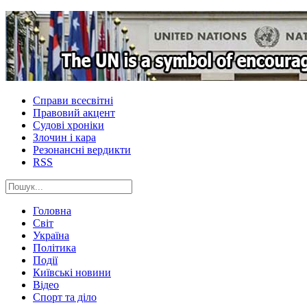
Справи всесвітні
Правовий акцент
Судові хроніки
Злочин і кара
Резонансні вердикти
RSS
Головна
Світ
Україна
Політика
Події
Київські новини
Відео
Спорт та діло