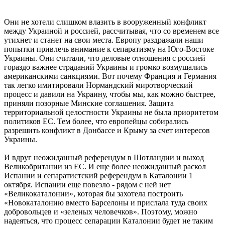
Они не хотели слишком влазить в вооруженный конфликт
между Украиной и россией, рассчитывая, что со временем все
утихнет и станет на свои места. Европу раздражали наши
попытки привлечь внимание к сепаратизму на Юго-Востоке
Украины. Они считали, что деловые отношения с россией
гораздо важнее страданий Украины и громко возмущались
американскими санкциями. Вот почему Франция и Германия
так легко имитировали Нормандский миротворческий
процесс и давили на Украину, чтобы мы, как можно быстрее,
приняли позорные Минские соглашения. Защита
территориальной целостности Украины не была приоритетом
политиков ЕС. Тем более, что европейцы собирались
разрешить конфликт в Донбассе и Крыму за счет интересов
Украины.
И вдруг неожиданный референдум в Шотландии и выход
Великобритании из ЕС. И еще более неожиданный раскол
Испании и сепаратистский референдум в Каталонии 1
октября. Испании еще повезло - рядом с ней нет
«Великокаталонии», которая бы захотела построить
«Новокаталонию вместо Барселоны и прислала туда своих
добровольцев и «зеленых человечков». Поэтому, можно
надеяться, что процесс сепарации Каталонии будет не таким