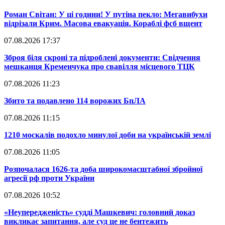
​Роман Світан: У ці години! У путіна пекло: Мегавибухи
відрізали Крим. Масова евакуація. Кораблі фсб вщент
07.08.2026 17:37
​Зброя біля скроні та підроблені документи: Свідчення
мешканця Кременчука про свавілля місцевого ТЦК
07.08.2026 11:23
​Збито та подавлено 114 ворожих БпЛА
07.08.2026 11:15
​1210 москалів подохло минулої доби на українській землі
07.08.2026 11:05
​Розпочалася 1626-та доба широкомасштабної збройної
агресії рф проти України
07.08.2026 10:52
​«Неупередженість» судді Машкевич: головний доказ
викликає запитання, але суд це не бентежить