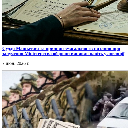
​Суддя Машкевич та принцип змагальності: питання про
залучення Міністерства оборони виникло навіть у апеляції
7 июн. 2026 г.