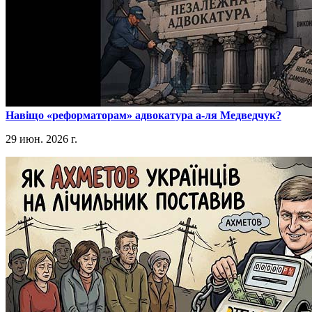
​Навіщо «реформаторам» адвокатура а-ля Медведчук?
29 июн. 2026 г.