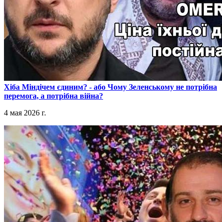
​Хіба Міндічем єдиним? - або Чому Зеленському не потрібна
перемога, а потрібна війна?
4 мая 2026 г.