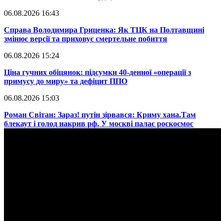
06.08.2026 16:43
​Справа Володимира Гриценка: Як ТЦК на Полтавщині
змінює версії та приховує смертельне побиття
06.08.2026 15:24
​Ціна гучних обіцянок: підсумки 40-денної «операції з
примусу до миру» та дефіцит ППО
06.08.2026 15:03
​Роман Світан: Зараз! путін зірвався: Криму хана.Там
блекаут і голод накрив рф. У москві палає роскосмос