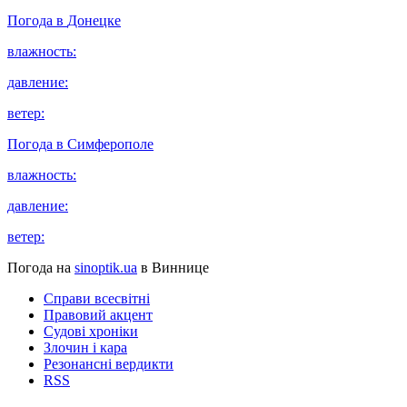
Погода в
Донецке
влажность:
давление:
ветер:
Погода в
Симферополе
влажность:
давление:
ветер:
Погода на
sinoptik.ua
в Виннице
Справи всесвітні
Правовий акцент
Судові хроніки
Злочин і кара
Резонансні вердикти
RSS