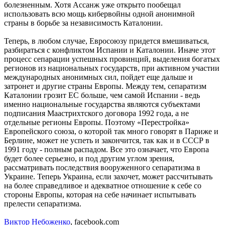
болезненным. Хотя Ассанж уже открыто пообещал
использовать всю мощь кибервойны одной анонимной
страны в борьбе за независимость Каталонии.
Теперь, в любом случае, Евросоюзу придется вмешиваться,
разбираться с конфликтом Испании и Каталонии. Иначе этот
процесс сепарации успешных провинций, выделения богатых
регионов из национальных государств, при активном участии
международных анонимных сил, пойдет еще дальше и
затронет и другие страны Европы. Между тем, сепаратизм
Каталонии грозит ЕС больше, чем самой Испании - ведь
именно национальные государства являются субъектами
подписания Маастрихтского договора 1992 года, а не
отдельные регионы Европы. Поэтому «Перестройка»
Европейского союза, о которой так много говорят в Париже и
Берлине, может не успеть и закончится, так как и в СССР в
1991 году - полным распадом. Все это означает, что Европа
будет более серьезно, и под другим углом зрения,
рассматривать последствия вооруженного сепаратизма в
Украине. Теперь Украина, если захочет, может рассчитывать
на более справедливое и адекватное отношение к себе со
стороны Европы, которая на себе начинает испытывать
прелести сепаратизма.
Виктор Небоженко
, facebook.com