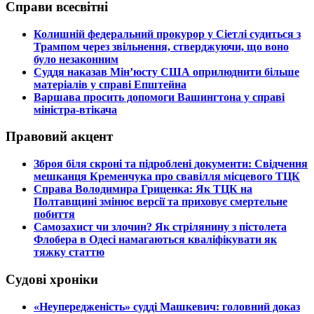
Справи всесвітні
​Колишній федеральний прокурор у Сіетлі судиться з
Трампом через звільнення, стверджуючи, що воно
було незаконним
​Суддя наказав Мін’юсту США оприлюднити більше
матеріалів у справі Епштейна
​Варшава просить допомоги Вашингтона у справі
міністра-втікача
Правовий акцент
​Зброя біля скроні та підроблені документи: Свідчення
мешканця Кременчука про свавілля місцевого ТЦК
​Справа Володимира Гриценка: Як ТЦК на
Полтавщині змінює версії та приховує смертельне
побиття
​Самозахист чи злочин? Як стрілянину з пістолета
Флобера в Одесі намагаються кваліфікувати як
тяжку статтю
Судові хроніки
​«Неупередженість» судді Машкевич: головний доказ