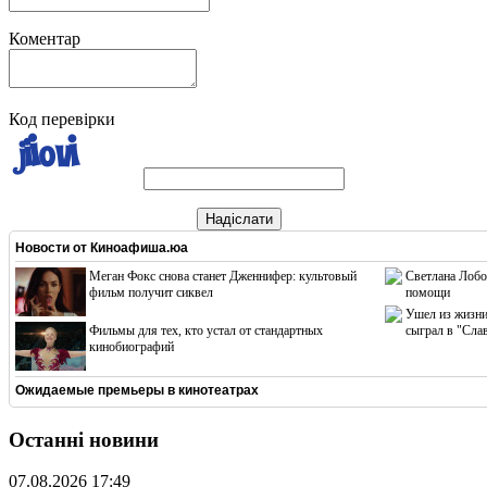
Коментар
Код перевірки
Надіслати
Новости от
Киноафиша.юа
Меган Фокс снова станет Дженнифер: культовый
Светлана Лобо
фильм получит сиквел
помощи
Ушел из жизни
Фильмы для тех, кто устал от стандартных
сыграл в "Сла
кинобиографий
Ожидаемые премьеры в кинотеатрах
Останні новини
07.08.2026 17:49